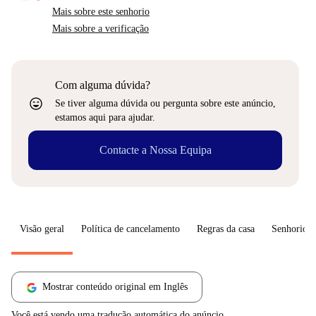
Mais sobre este senhorio
Mais sobre a verificação
Com alguma dúvida?
sentiment_very_satisfied
Se tiver alguma dúvida ou pergunta sobre este anúncio,
estamos aqui para ajudar.
Contacte a Nossa Equipa
Visão geral
Política de cancelamento
Regras da casa
Senhorio
Mostrar conteúdo original em Inglês
Você está vendo uma tradução automática do anúncio