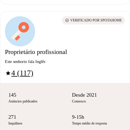
check_circle
VERIFICADO POR SPOTAHOME
Proprietário profissional
Este senhorio fala Inglês
4 (117)
star
145
Desde 2021
Anúncios publicados
Connosco
271
9-15h
Inquilinos
Tempo médio de resposta