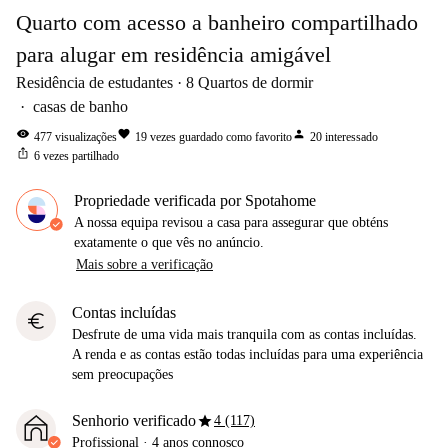
Quarto com acesso a banheiro compartilhado
para alugar em residência amigável
Residência de estudantes
8
Quartos de dormir
casas de banho
visibility
favorite
person
477
visualizações
19
vezes guardado como favorito
20
interessado
ios_share
6
vezes partilhado
Propriedade verificada por Spotahome
A nossa equipa revisou a casa para assegurar que obténs
exatamente o que vês no anúncio.
Mais sobre a verificação
Contas incluídas
euro
Desfrute de uma vida mais tranquila com as contas incluídas.
A renda e as contas estão todas incluídas para uma experiência
sem preocupações
star
Senhorio verificado
4 (117)
Profissional
·
4 anos
connosco