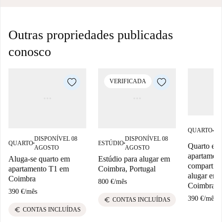
Outras propriedades publicadas
conosco
VERIFICADA
DI
QUARTO
■
08
DISPONÍVEL 08
DISPONÍVEL 08
QUARTO
ESTÚDIO
Quarto em
■
■
AGOSTO
AGOSTO
apartamen
Aluga-se quarto em
Estúdio para alugar em
compartilh
apartamento T1 em
Coimbra, Portugal
alugar em
Coimbra
800 €
/
mês
Coimbra.
390 €
/
mês
390 €
/
mês
euro
CONTAS INCLUÍDAS
euro
CONTAS INCLUÍDAS