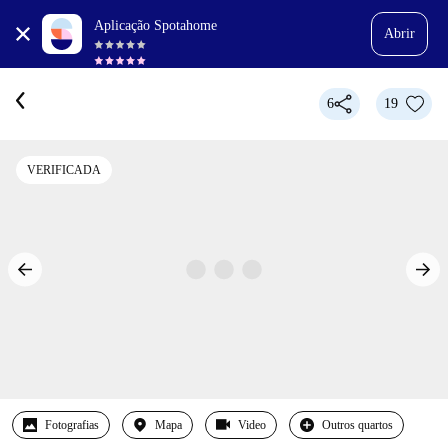
Aplicação Spotahome
Abrir
6
19
VERIFICADA
Fotografias
Mapa
Video
Outros quartos