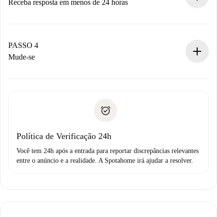
Receba resposta em menos de 24 horas
O proprietário tem até 24 horas para confirmar.
Se aceita, faremos a cobrança e conectaremos você ao
proprietário.
PASSO 4
Se recusada: não cobraremos nada e ofereceremos
Mude-se
alternativas.
Combine os detalhes da chegada com o proprietário,
Documentos necessários para “
Spotahome plus
”.
entrega das chaves, etc.
Documento de identidade ou Passaporte
A Spotahome só transferirá o primeiro pagamento se você
Comprovante de solvência
não comunicar nenhum problema.
Débito direto bancário
Política de Verificação 24h
Você tem 24h após a entrada para reportar discrepâncias relevantes
entre o anúncio e a realidade. A Spotahome irá ajudar a resolver.