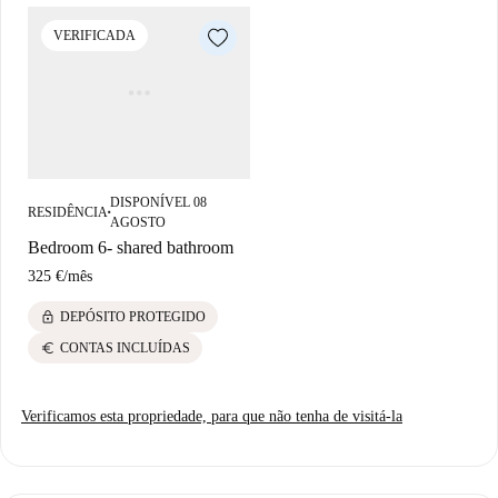
VERIFICADA
DISPONÍVEL 08
RESIDÊNCIA
■
AGOSTO
Bedroom 6- shared bathroom
325 €
/
mês
lock
DEPÓSITO PROTEGIDO
euro
CONTAS INCLUÍDAS
Verificamos esta propriedade, para que não tenha de visitá-la