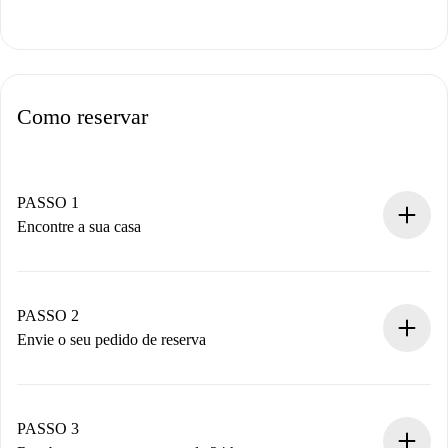
Como reservar
PASSO 1
Encontre a sua casa
Processo de reserva 100% online.
Casas e Proprietários verificados.
Você tem todas as informações necessárias
PASSO 2
antecipadamente.
Envie o seu pedido de reserva
Envie detalhes básicos do seu perfil e método de
pagamento.
Não cobramos nada até que o proprietário confirme.
PASSO 3