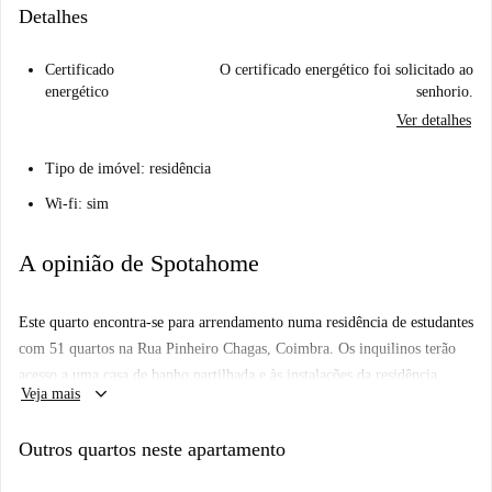
Detalhes
Certificado
O certificado energético foi solicitado ao
energético
senhorio.
Ver detalhes
Tipo de imóvel: residência
Wi-fi: sim
A opinião de Spotahome
Este quarto encontra-se para arrendamento numa residência de estudantes
com 51 quartos na Rua Pinheiro Chagas, Coimbra. Os inquilinos terão
acesso a uma casa de banho partilhada e às instalações da residência,
keyboard_arrow_down
Veja mais
incluindo: três cozinhas partilhadas, uma biblioteca, uma sala de estudo,
uma sala de estar, salas de reuniões e um jardim.
Outros quartos neste apartamento