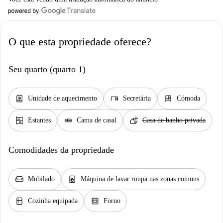
O que esta propriedade oferece?
Seu quarto (quarto 1)
water_heater
desk
dresser
Unidade de aquecimento
Secretária
Cómoda
shelves
airline_seat_flat
soap
Estantes
Cama de casal
Casa de banho privada
Comodidades da propriedade
chair
local_laundry_service
Mobilado
Máquina de lavar roupa nas zonas comuns
kitchen
oven_gen
Cozinha equipada
Forno