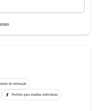
arentes
imais de estimação
hail
Perfeito para estadias individuais