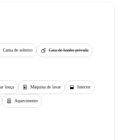
t
soap
Cama de solteiro
Casa de banho privada
local_laundry_service
window_open
ar louça
Máquina de lavar
Interior
water_heater
Aquecimento