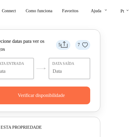
keyboard_arrow_down
keyboard_arrow_down
Connect
Como funciona
Favoritos
Ajuda
Pt
cione datas para ver os
5
7
ços
ATA ENTRADA
DATA SAÍDA
Verificar disponibilidade
 ESTA PROPRIEDADE