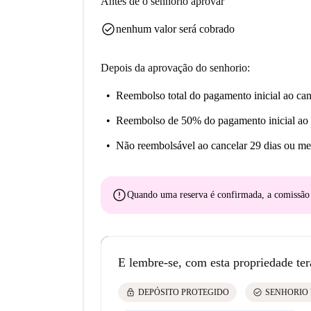
Antes de o senhorio aprovar
check_circle
nenhum valor será cobrado
Depois da aprovação do senhorio:
Reembolso total do pagamento inicial
ao can
Reembolso de 50% do pagamento inicial
ao 
Não reembolsável
ao cancelar 29 dias ou me
error
Quando uma reserva é confirmada, a comissã
E lembre-se, com esta propriedade ter
lock
check_circle
DEPÓSITO PROTEGIDO
SENHORIO 