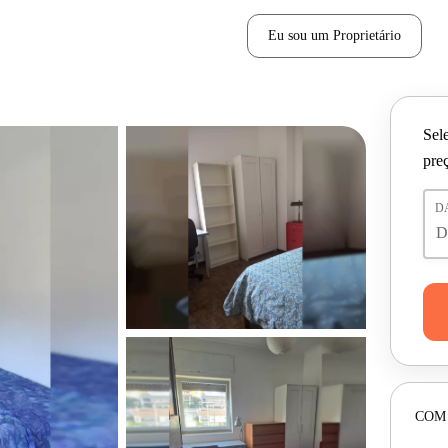
Eu sou um Proprietário
Sele
pre
D
COM