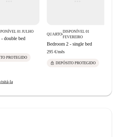
SPONÍVEL 01 JULHO
DISPONÍVEL 01
QUARTO
■
FEVEREIRO
- double bed
Bedroom 2 - single bed
295 €
/
mês
ITO PROTEGIDO
lock
DEPÓSITO PROTEGIDO
isitá-la