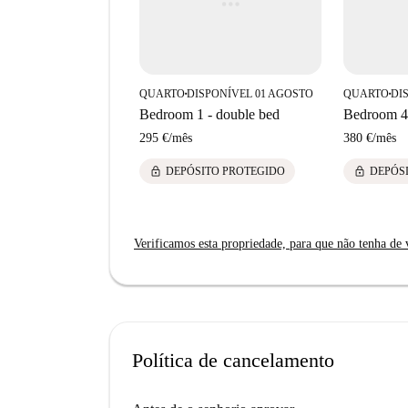
QUARTO
DISPONÍVEL 01 AGOSTO
QUARTO
DI
■
■
Bedroom 1 - double bed
Bedroom 4 
295 €
/
mês
380 €
/
mês
lock
lock
DEPÓSITO PROTEGIDO
DEPÓS
Verificamos esta propriedade, para que não tenha de v
Política de cancelamento