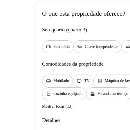
O que esta propriedade oferece?
Seu quarto (quarto 3)
desk
key
airline_seat_fla
Secretária
Chave independente
Comodidades da propriedade
chair
tv
dishwasher_gen
Mobilado
TV
Máquina de lav
kitchen
balcony
Cozinha equipada
Varanda ou terraço
Mostrar todas (13)
Detalhes