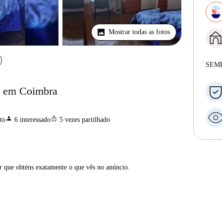
Mostrar todas as fotos
SEM
o em Coimbra
person
ios_share
to
6
interessado
5
vezes partilhado
ar que obténs exatamente o que vês no anúncio.