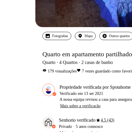
Fotografias
Mapa
Outros quartos
Quarto em apartamento partilhad
Quarto
4
Quartos
2
casas de banho
visibility
favorite
179
visualizações
7
vezes guardado como favori
Propriedade verificada por Spotahome
Verificado em
13 set 2021
A nossa equipa revisou a casa para assegur
Mais sobre a verificação
star
Senhorio verificado
4.5 (43)
Privado
·
5 anos
connosco