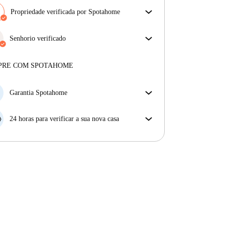
Propriedade verificada por Spotahome
A nossa equipa revisou a casa para assegurar que
obténs exatamente o que vês no anúncio.
Senhorio verificado
Mais sobre a verificação
Privado
·
5 anos
connosco
Mais sobre este senhorio
PRE COM SPOTAHOME
Mais sobre a verificação
Garantia Spotahome
Se o proprietário cancelar a sua reserva com pouca
antecedência, nós iremos A) pagar um hotel e ajudá-
24 horas para verificar a sua nova casa
lo a encontrar novo alojamento, ou B) reembolsar o
Se a propriedade não corresponder ao prometido no
seu dinheiro na totalidade.
nosso anúncio, tem 24 horas depois de se mudar para
pedir para ser realojado.