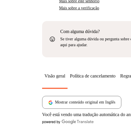
Mais sobre este senhorio
Mais sobre a verificação
Com alguma dúvida?
sentiment_very_satisfied
Se tiver alguma dúvida ou pergunta sobre 
aqui para ajudar.
Visão geral
Política de cancelamento
Regra
Mostrar conteúdo original em Inglês
Você está vendo uma tradução automática do a