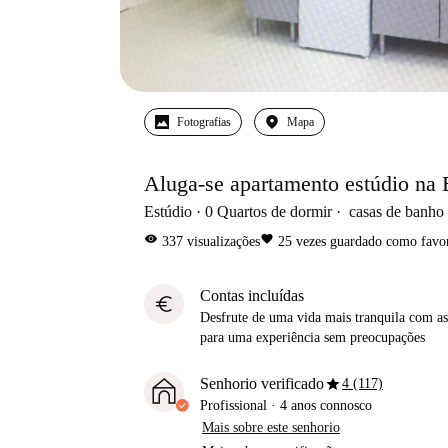
Fotografias
Mapa
Aluga-se apartamento estúdio na 
Estúdio
0
Quartos de dormir
casas de banho
visibility
favorite
337
visualizações
25
vezes guardado como favor
Contas incluídas
euro
Desfrute de uma vida mais tranquila com as 
para uma experiência sem preocupações
star
Senhorio verificado
4 (117)
Profissional
·
4 anos
connosco
Mais sobre este senhorio