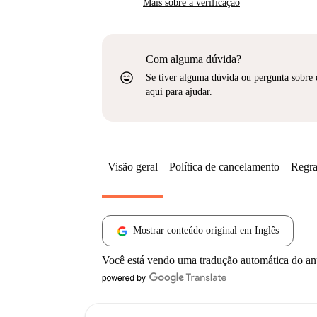
Mais sobre a verificação
Com alguma dúvida?
sentiment_very_satisfied
Se tiver alguma dúvida ou pergunta sobre 
aqui para ajudar.
Visão geral
Política de cancelamento
Regra
Mostrar conteúdo original em Inglês
Você está vendo uma tradução automática do a