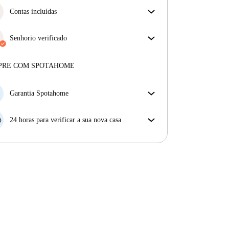
Contas incluídas
Desfrute de uma vida mais tranquila com as contas
incluídas. A renda e as contas estão todas incluídas
Senhorio verificado
para uma experiência sem preocupações
Profissional
·
4 anos
connosco
Mais sobre este senhorio
PRE COM SPOTAHOME
Mais sobre a verificação
Garantia Spotahome
Se o proprietário cancelar a sua reserva com pouca
antecedência, nós iremos A) pagar um hotel e ajudá-
24 horas para verificar a sua nova casa
lo a encontrar novo alojamento, ou B) reembolsar o
Se a propriedade não corresponder ao prometido no
seu dinheiro na totalidade.
nosso anúncio, tem 24 horas depois de se mudar para
pedir para ser realojado.