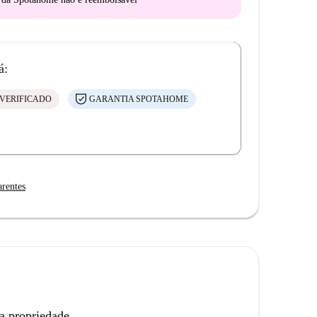
á:
VERIFICADO
GARANTIA SPOTAHOME
arentes
a propriedade