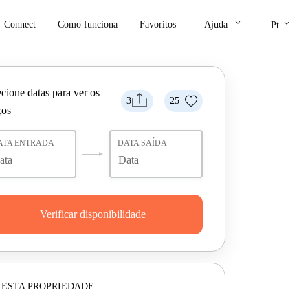
keyboard_arrow_down
keyboard_arrow_down
Connect
Como funciona
Favoritos
Ajuda
Pt
cione datas para ver os
3
25
ços
ATA ENTRADA
DATA SAÍDA
Verificar disponibilidade
 ESTA PROPRIEDADE