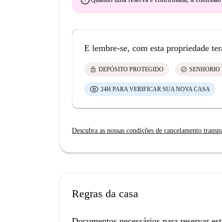
error
E lembre-se, com esta propriedade ter
lock
check_circle
DEPÓSITO PROTEGIDO
SENHORIO 
24H PARA VERIFICAR SUA NOVA CASA
Descubra as nossas condições de cancelamento transp
Regras da casa
Documentos necessários para reservar est