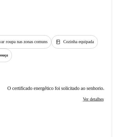
kitchen
var roupa nas zonas comuns
Cozinha equipada
louça
O certificado energético foi solicitado ao senhorio.
Ver detalhes