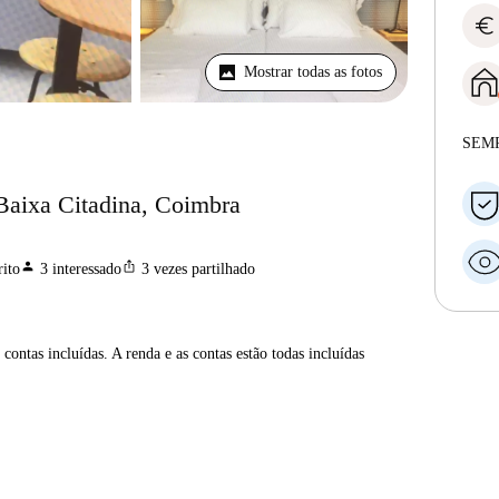
euro
Mostrar todas as fotos
SEM
Baixa Citadina, Coimbra
person
ios_share
ito
3
interessado
3
vezes partilhado
contas incluídas. A renda e as contas estão todas incluídas