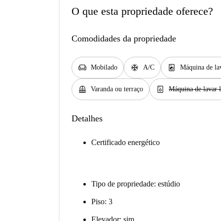
O que esta propriedade oferece?
Comodidades da propriedade
chair
ac_unit
local_laundry_service
Mobilado
A/C
Máquina de la
balcony
dishwasher_gen
Varanda ou terraço
Máquina de lavar 
Detalhes
Certificado energético
Tipo de propriedade: estúdio
Piso: 3
Elevador: sim