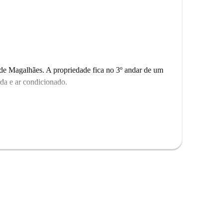
de Magalhães. A propriedade fica no 3º andar de um
da e ar condicionado.
Enviamos Homecheckers para visitar todos os
ve para uma visita guiada e fotos em 360° e HD.
fica fora do estúdio.