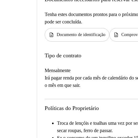
Tenha estes documentos prontos para o próximo 
pode ser concluída.
description
description
Documento de identificação
Comprova
Tipo de contrato
Mensalmente
Irá pagar renda por cada mês de calendário do 
o mês em que sair.
Políticas do Proprietário
Troca de lençóis e toalhas uma vez por s
secar roupas, ferro de passar.
Se o consumo de um inquilino exceder 15%