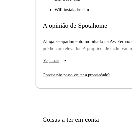
Wifi instalado: sim
A opinião de Spotahome
Aluga-se apartamento mobiliado na Av. Fernão 
prédio com elevador. A propriedade inclui varan
Importante: - Ainda não visitamos este lugar. 
keyboard_arrow_down
Veja mais
apartamentos no Spotahome, então volte em bre
Por favor, observe que a máquina de lavar 
Porque não posso visitar a propriedade?
Coisas a ter em conta