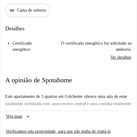
airline_seat_flat
Cama de solteiro
Detalhes
Certificado
O certificado energético foi solicitado ao
energético
senhorio.
Ver detalhes
A opinião de Spotahome
Este apartamento de 3 quartos em Colchester oferece uma sala de estar
totalmente mobiliada com aquecimento central e uma cozinha totalmente
equipada com forno. É permitido fumar na propriedade. Todas as contas,
keyboard_arrow_down
Veja mais
incluindo eletricidade, água, gás, Wi-Fi e serviços de limpeza periódicos,
estão incluídas no aluguel. O imóvel foi verificado pessoalmente pela
Verificamos esta propriedade, para que não tenha de visitá-la
Spotahome, garantindo que esteja pronto para você.