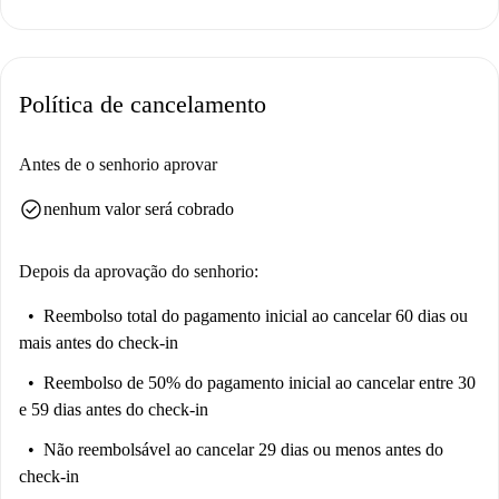
Localizado em Colchester, o apartamento oferece fácil acesso a opções
gastronômicas, incluindo Mezze Grill, Cinnamon Tandoori e Bamboo
Street. Outras atrações nas proximidades incluem a New Town Pizza e o
Política de cancelamento
mercado East of England. Aproveite o ambiente vibrante e as
conveniências deste local.
Antes de o senhorio aprovar
check_circle
nenhum valor será cobrado
Depois da aprovação do senhorio:
Reembolso total do pagamento inicial
ao cancelar 60 dias ou
mais antes do check-in
Reembolso de 50% do pagamento inicial
ao cancelar entre 30
e 59 dias antes do check-in
Não reembolsável
ao cancelar 29 dias ou menos antes do
check-in