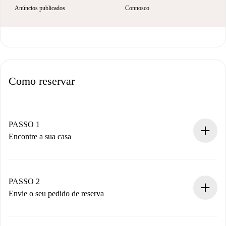
Anúncios publicados
Connosco
Como reservar
PASSO 1
Encontre a sua casa
Processo de reserva 100% online.
Casas e Proprietários verificados.
Você tem todas as informações necessárias
PASSO 2
antecipadamente.
Envie o seu pedido de reserva
Envie detalhes básicos do seu perfil e método de
pagamento.