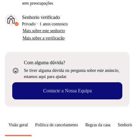
sem preocupações
Senhorio verificado
Privado
·
1 anos
connosco
Mais sobre este senhorio
Mais sobre a verificação
Com alguma dúvida?
sentiment_very_satisfied
Se tiver alguma dúvida ou pergunta sobre este anúncio,
estamos aqui para ajudar.
Contacte a Nossa Equipa
Visão geral
Política de cancelamento
Regras da casa
Senhorio