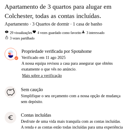
Apartamento de 3 quartos para alugar em
Colchester, todas as contas incluídas.
Apartamento
3
Quartos de dormir
1
casa de banho
visibility
favorite
person
29
visualizações
4
vezes guardado como favorito
3
interessado
ios_share
3
vezes partilhado
Propriedade verificada por Spotahome
Verificado em
11 ago 2025
A nossa equipa revisou a casa para assegurar que obténs
exatamente o que vês no anúncio.
Mais sobre a verificação
Sem caução
Simplifique o seu orçamento com a nossa opção de mudança
sem depósito.
Contas incluídas
euro
Desfrute de uma vida mais tranquila com as contas incluídas.
A renda e as contas estão todas incluídas para uma experiência