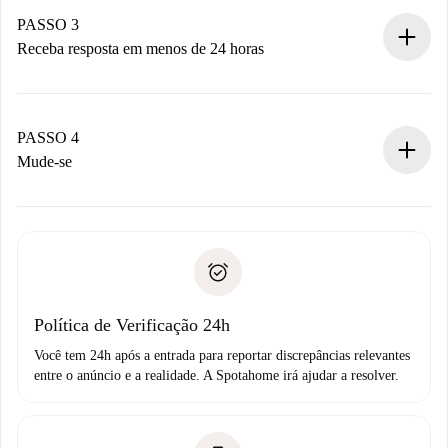
Não cobramos nada até que o proprietário confirme.
PASSO 3
Receba resposta em menos de 24 horas
O proprietário tem até 24 horas para confirmar.
Se aceita, faremos a cobrança e conectaremos você ao
proprietário.
PASSO 4
Se recusada: não cobraremos nada e ofereceremos
Mude-se
alternativas.
Combine os detalhes da chegada com o proprietário,
Documentos necessários para “
Spotahome plus
”.
entrega das chaves, etc.
Documento de identidade ou Passaporte
A Spotahome só transferirá o primeiro pagamento se você
Comprovante de solvência
não comunicar nenhum problema.
Débito direto bancário
Política de Verificação 24h
Você tem 24h após a entrada para reportar discrepâncias relevantes
entre o anúncio e a realidade. A Spotahome irá ajudar a resolver.