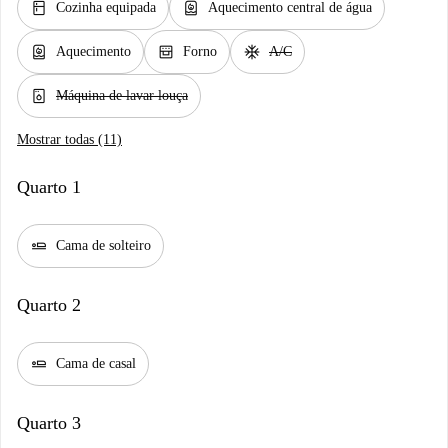
kitchen
water_heater
Cozinha equipada
Aquecimento central de água
water_heater
oven_gen
ac_unit
Aquecimento
Forno
A/C
dishwasher_gen
Máquina de lavar louça
Mostrar todas (11)
Quarto 1
airline_seat_flat
Cama de solteiro
Quarto 2
airline_seat_flat
Cama de casal
Quarto 3