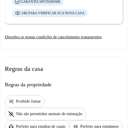
GARANTIA SPOTAHOME
24H PARA VERIFICAR SUA NOVA CASA
Descubra as nossas condições de cancelamento transparentes
Regras da casa
Regras da propriedade
smoke_free
Proibido fumar
pet_supplies
Não são permitidos animais de estimação
partner_heart
school
Perfeito para estadias de casais
Perfeito para estudantes