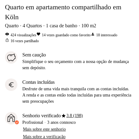
Quarto em apartamento compartilhado em
Köln
Quarto
4
Quartos
1
casa de banho
100
m2
visibility
favorite
person
424
visualizações
14
vezes guardado como favorito
18
interessado
ios_share
16
vezes partilhado
Sem caução
Simplifique o seu orçamento com a nossa opção de mudança
sem depósito.
Contas incluídas
euro
Desfrute de uma vida mais tranquila com as contas incluídas.
A renda e as contas estão todas incluídas para uma experiência
sem preocupações
star
Senhorio verificado
3.8 (198)
Profissional
·
3 anos
connosco
Mais sobre este senhorio
Mais sobre a verificação