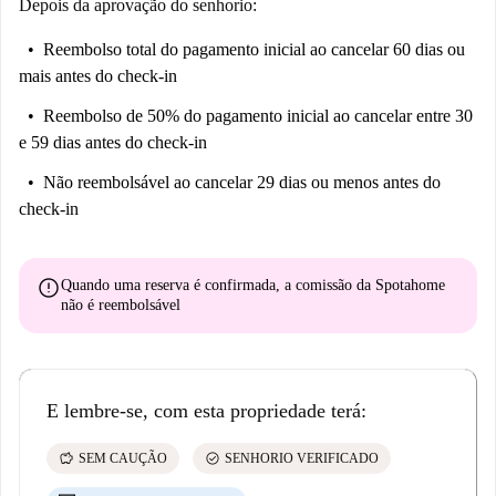
Depois da aprovação do senhorio:
Reembolso total do pagamento inicial
ao cancelar 60 dias ou
mais antes do check-in
Reembolso de 50% do pagamento inicial
ao cancelar entre 30
e 59 dias antes do check-in
Não reembolsável
ao cancelar 29 dias ou menos antes do
check-in
error
Quando uma reserva é confirmada, a comissão da Spotahome
não é reembolsável
E lembre-se, com esta propriedade terá:
savings
check_circle
SEM CAUÇÃO
SENHORIO VERIFICADO