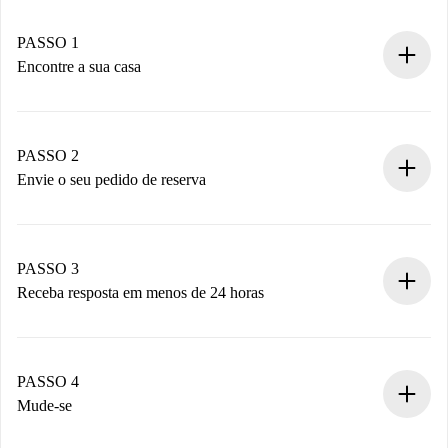
PASSO 1
Encontre a sua casa
Processo de reserva 100% online.
Casas e Proprietários verificados.
Você tem todas as informações necessárias
PASSO 2
antecipadamente.
Envie o seu pedido de reserva
Envie detalhes básicos do seu perfil e método de
pagamento.
Não cobramos nada até que o proprietário confirme.
PASSO 3
Receba resposta em menos de 24 horas
O proprietário tem até 24 horas para confirmar.
Se aceita, faremos a cobrança e conectaremos você ao
proprietário.
PASSO 4
Se recusada: não cobraremos nada e ofereceremos
Mude-se
alternativas.
Combine os detalhes da chegada com o proprietário,