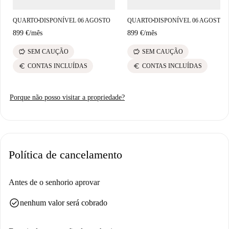
QUARTO
DISPONÍVEL 06 AGOSTO
QUARTO
DISPONÍVEL 06 AGOSTO
■
■
899 €
/
mês
899 €
/
mês
savings
savings
SEM CAUÇÃO
SEM CAUÇÃO
euro
euro
CONTAS INCLUÍDAS
CONTAS INCLUÍDAS
Porque não posso visitar a propriedade?
Política de cancelamento
Antes de o senhorio aprovar
check_circle
nenhum valor será cobrado