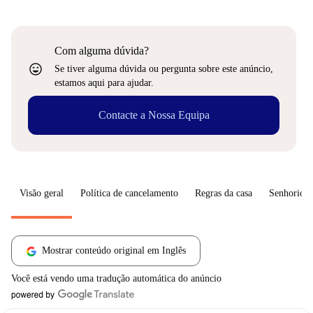
Com alguma dúvida?
sentiment_very_satisfied
Se tiver alguma dúvida ou pergunta sobre este anúncio,
estamos aqui para ajudar.
Contacte a Nossa Equipa
Visão geral
Política de cancelamento
Regras da casa
Senhorio
Mostrar conteúdo original em Inglês
Você está vendo uma tradução automática do anúncio