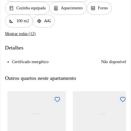
kitchen
water_heater
oven_gen
Cozinha equipada
Aquecimento
Forno
square_foot
ac_unit
100 m2
A/C
Mostrar todas (12)
Detalhes
Certificado energético
Não disponível
Outros quartos neste apartamento