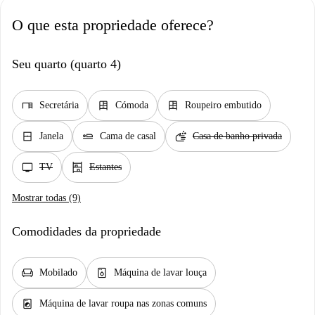
O que esta propriedade oferece?
Seu quarto (quarto 4)
desk
dresser
dresser
Secretária
Cómoda
Roupeiro embutido
window_closed
airline_seat_flat
soap
Janela
Cama de casal
Casa de banho privada
tv
shelves
TV
Estantes
Mostrar todas (9)
Comodidades da propriedade
chair
dishwasher_gen
Mobilado
Máquina de lavar louça
local_laundry_service
Máquina de lavar roupa nas zonas comuns