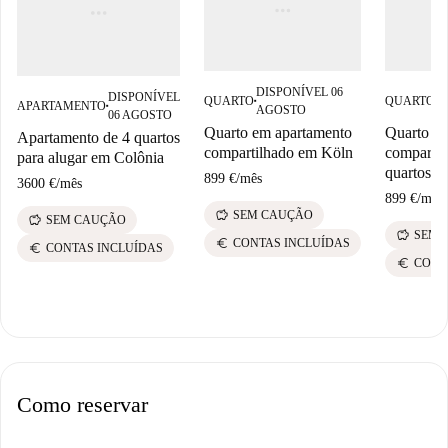
DISPONÍVEL 06
D
DISPONÍVEL
QUARTO
QUARTO
■
■
APARTAMENTO
AGOSTO
A
■
06 AGOSTO
Quarto em apartamento
Quarto e
Apartamento de 4 quartos
compartilhado em Köln
compartil
para alugar em Colônia
quartos, 
899 €
/
mês
3600 €
/
mês
899 €
/
mês
savings
SEM CAUÇÃO
savings
SEM CAUÇÃO
savings
SEM 
euro
CONTAS INCLUÍDAS
euro
CONTAS INCLUÍDAS
euro
CONT
Como reservar