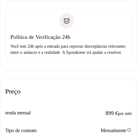
Documentos necessários para “
Spotahome plus
”.
entrega das chaves, etc.
Documento de identidade ou Passaporte
A Spotahome só transferirá o primeiro pagamento se você
Comprovante de solvência
não comunicar nenhum problema.
Débito direto bancário
Política de Verificação 24h
Você tem 24h após a entrada para reportar discrepâncias relevantes
entre o anúncio e a realidade. A Spotahome irá ajudar a resolver.
Preço
renda mensal
899 €
por mês
info
Tipo de contrato
Mensalmente