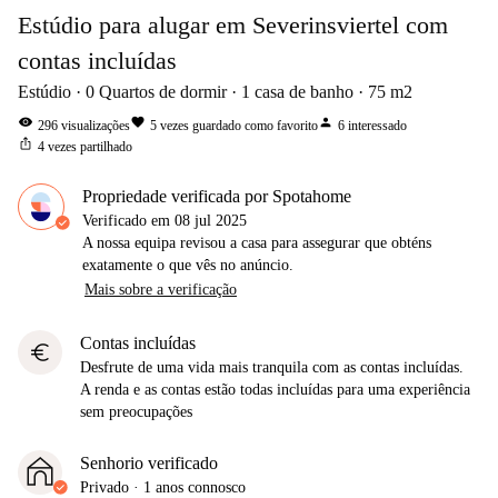
Estúdio para alugar em Severinsviertel com
contas incluídas
Estúdio
0
Quartos de dormir
1
casa de banho
75
m2
visibility
favorite
person
296
visualizações
5
vezes guardado como favorito
6
interessado
ios_share
4
vezes partilhado
Propriedade verificada por Spotahome
Verificado em
08 jul 2025
A nossa equipa revisou a casa para assegurar que obténs
exatamente o que vês no anúncio.
Mais sobre a verificação
Contas incluídas
euro
Desfrute de uma vida mais tranquila com as contas incluídas.
A renda e as contas estão todas incluídas para uma experiência
sem preocupações
Senhorio verificado
Privado
·
1 anos
connosco