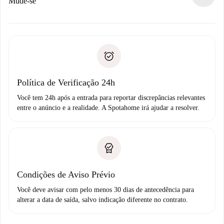
Se recusada: não cobraremos nada e ofereceremos
Mude-se
alternativas.
Combine os detalhes da chegada com o proprietário,
Documentos necessários para “
Spotahome plus
”.
entrega das chaves, etc.
Documento de identidade ou Passaporte
A Spotahome só transferirá o primeiro pagamento se você
Comprovante de solvência
não comunicar nenhum problema.
Débito direto bancário
Política de Verificação 24h
Você tem 24h após a entrada para reportar discrepâncias relevantes
entre o anúncio e a realidade. A Spotahome irá ajudar a resolver.
Condições de Aviso Prévio
Você deve avisar com pelo menos 30 dias de antecedência para
alterar a data de saída, salvo indicação diferente no contrato.