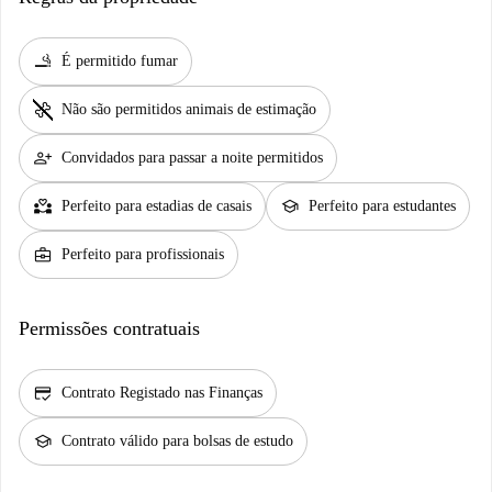
smoking_rooms
É permitido fumar
pet_supplies
Não são permitidos animais de estimação
person_add
Convidados para passar a noite permitidos
partner_heart
school
Perfeito para estadias de casais
Perfeito para estudantes
business_center
Perfeito para profissionais
Permissões contratuais
credit_score
Contrato Registado nas Finanças
school
Contrato válido para bolsas de estudo