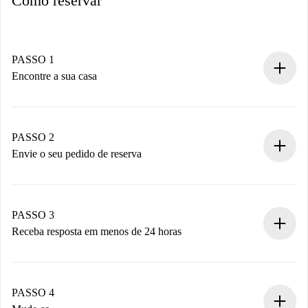
Como reservar
PASSO 1
Encontre a sua casa
Processo de reserva 100% online.
Casas e Proprietários verificados.
Você tem todas as informações necessárias
PASSO 2
antecipadamente.
Envie o seu pedido de reserva
Envie detalhes básicos do seu perfil e método de
pagamento.
Não cobramos nada até que o proprietário confirme.
PASSO 3
Receba resposta em menos de 24 horas
O proprietário tem até 24 horas para confirmar.
Se aceita, faremos a cobrança e conectaremos você ao
proprietário.
PASSO 4