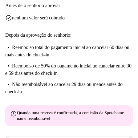
proximidades, como o badalado Cake Mart Köln ou o destino turístico
Antes de o senhorio aprovar
Sudstadt. Os amantes da gastronomia podem explorar o Mr.richie ou o
check_circle
nenhum valor será cobrado
Variato Café. O Vrings Veedel Grafitti e a Statue To Stollwerk Madchen
proporcionam experiências culturais únicas. Além disso, fazer compras
de supermercado é conveniente, com o Sahan Süpermarket nas
Depois da aprovação do senhorio:
proximidades. Reserve seu estúdio hoje mesmo e conheça este bairro
Reembolso total do pagamento inicial
ao cancelar 60 dias ou
animado!
mais antes do check-in
Reembolso de 50% do pagamento inicial
ao cancelar entre 30
e 59 dias antes do check-in
Não reembolsável
ao cancelar 29 dias ou menos antes do
check-in
error
Quando uma reserva é confirmada, a comissão da Spotahome
não é reembolsável