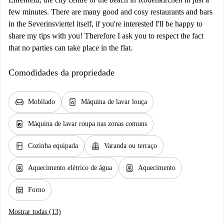
few minutes. There are many good and cosy restaurants and bars
in the Severinsviertel itself, if you're interested I'll be happy to
share my tips with you! Therefore I ask you to respect the fact
that no parties can take place in the flat.
Comodidades da propriedade
chair
dishwasher_gen
Mobilado
Máquina de lavar louça
local_laundry_service
Máquina de lavar roupa nas zonas comuns
kitchen
balcony
Cozinha equipada
Varanda ou terraço
water_heater
water_heater
Aquecimento elétrico de água
Aquecimento
oven_gen
Forno
Mostrar todas (13)