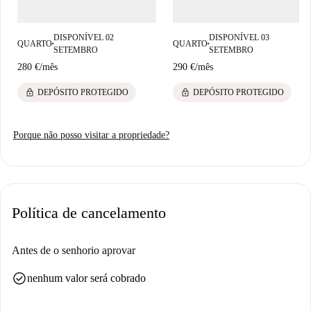
DISPONÍVEL 02
DISPONÍVEL 03
QUARTO
QUARTO
■
■
SETEMBRO
SETEMBRO
280 €
/
mês
290 €
/
mês
lock
lock
DEPÓSITO PROTEGIDO
DEPÓSITO PROTEGIDO
Porque não posso visitar a propriedade?
Política de cancelamento
Antes de o senhorio aprovar
check_circle
nenhum valor será cobrado