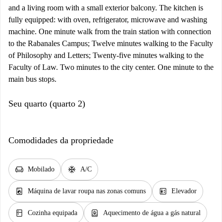
and a living room with a small exterior balcony. The kitchen is
fully equipped: with oven, refrigerator, microwave and washing
machine. One minute walk from the train station with connection
to the Rabanales Campus; Twelve minutes walking to the Faculty
of Philosophy and Letters; Twenty-five minutes walking to the
Faculty of Law. Two minutes to the city center. One minute to the
main bus stops.
Seu quarto (quarto 2)
Comodidades da propriedade
chair
ac_unit
Mobilado
A/C
local_laundry_service
elevator
Máquina de lavar roupa nas zonas comuns
Elevador
kitchen
water_heater
Cozinha equipada
Aquecimento de água a gás natural