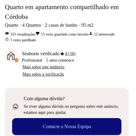
Quarto em apartamento compartilhado em
Córdoba
Quarto
4
Quartos
2
casas de banho
95
m2
visibility
favorite
person
333
visualizações
15
vezes guardado como favorito
12
interessado
ios_share
5
vezes partilhado
star
Senhorio verificado
4 (16)
Profissional
·
5 anos
connosco
Mais sobre este senhorio
Mais sobre a verificação
Com alguma dúvida?
sentiment_very_satisfied
Se tiver alguma dúvida ou pergunta sobre este anúncio,
estamos aqui para ajudar.
Contacte a Nossa Equipa