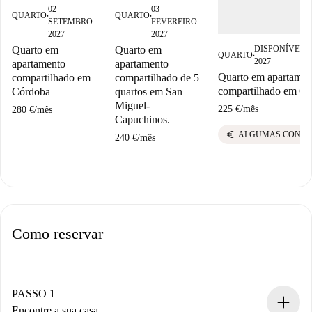
02
03
QUARTO
QUARTO
■
■
SETEMBRO
FEVEREIRO
2027
2027
DISPONÍVEL 
Quarto em
Quarto em
QUARTO
■
2027
apartamento
apartamento
Quarto em apartamen
compartilhado em
compartilhado de 5
compartilhado em C
Córdoba
quartos em San
Miguel-
225 €
/
mês
280 €
/
mês
Capuchinos.
euro
ALGUMAS CONTAS
240 €
/
mês
Como reservar
PASSO 1
Encontre a sua casa