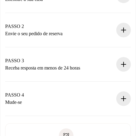
Processo de reserva 100% online.
Casas e Proprietários verificados.
Você tem todas as informações necessárias
PASSO 2
antecipadamente.
Envie o seu pedido de reserva
Envie detalhes básicos do seu perfil e método de
pagamento.
Não cobramos nada até que o proprietário confirme.
PASSO 3
Receba resposta em menos de 24 horas
O proprietário tem até 24 horas para confirmar.
Se aceita, faremos a cobrança e conectaremos você ao
proprietário.
PASSO 4
Se recusada: não cobraremos nada e ofereceremos
Mude-se
alternativas.
Combine os detalhes da chegada com o proprietário,
Documentos necessários para “
Spotahome plus
”.
entrega das chaves, etc.
Documento de identidade ou Passaporte
A Spotahome só transferirá o primeiro pagamento se você
Comprovante de solvência