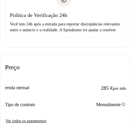
não comunicar nenhum problema.
Débito direto bancário
Política de Verificação 24h
Você tem 24h após a entrada para reportar discrepâncias relevantes
entre o anúncio e a realidade. A Spotahome irá ajudar a resolver.
Preço
renda mensal
285 €
por mês
info
Tipo de contrato
Mensalmente
Ver todos os pagamentos