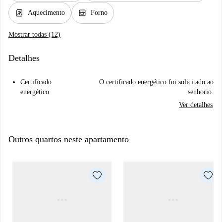
water_heater
oven_gen
Aquecimento
Forno
Mostrar todas (12)
Detalhes
Certificado
O certificado energético foi solicitado ao
energético
senhorio.
Ver detalhes
Outros quartos neste apartamento