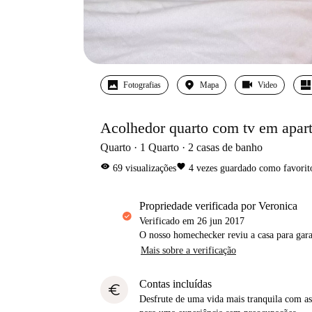
Fotografias
Mapa
Video
Acolhedor quarto com tv em apar
Quarto
1
Quarto
2
casas de banho
visibility
favorite
69
visualizações
4
vezes guardado como favorit
propriedade verificada por Veronica
Verificado em
26 jun 2017
O nosso homechecker reviu a casa para gar
Mais sobre a verificação
Contas incluídas
euro
Desfrute de uma vida mais tranquila com as 