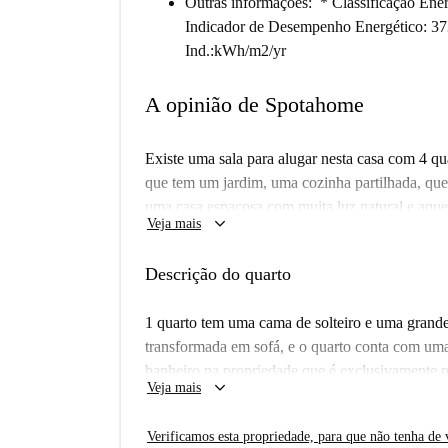
Outras informações
: * Classificação En
Indicador de Desempenho Energético: 3
Ind.:kWh/m2/yr
A opinião de Spotahome
Existe uma sala para alugar nesta casa com 4 
que tem um jardim, uma cozinha partilhada, que 
uma casa espaçosa com muita luz natural e aquec
keyboard_arrow_down
Veja mais
Lar de uma biblioteca, um centro comercial e u
para oferecer. Com uma estação de metrô nas pr
Descrição do quarto
da cidade e aos bairros próximos.
1 quarto tem uma cama de solteiro e uma grande
transformada em sofá, e o quarto conta com u
banheiro na propriedade que é exclusivamente p
keyboard_arrow_down
Veja mais
Verificamos esta propriedade, para que não tenha de v