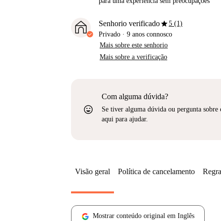
para uma experiência sem preocupações
star
Senhorio verificado
5 (1)
Privado
·
9 anos
connosco
Mais sobre este senhorio
Mais sobre a verificação
Com alguma dúvida?
sentiment_very_satisfied
Se tiver alguma dúvida ou pergunta sobre 
aqui para ajudar.
Visão geral
Política de cancelamento
Regra
Mostrar conteúdo original em Inglês