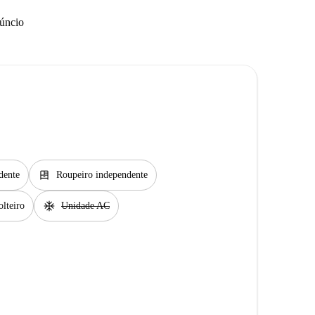
núncio
dresser
dente
Roupeiro independente
ac_unit
lteiro
Unidade AC