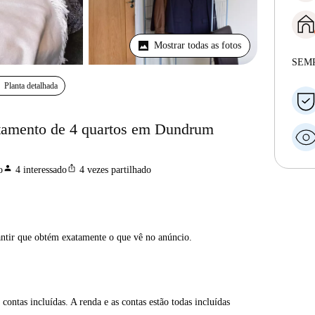
Mostrar todas as fotos
SEM
Planta detalhada
tamento de 4 quartos em Dundrum
person
ios_share
o
4
interessado
4
vezes partilhado
antir que obtém exatamente o que vê no anúncio.
contas incluídas. A renda e as contas estão todas incluídas