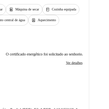
local_laundry_service
kitchen
ar
Máquina de secar
Cozinha equipada
water_heater
o central de água
Aquecimento
O certificado energético foi solicitado ao senhorio.
Ver detalhes