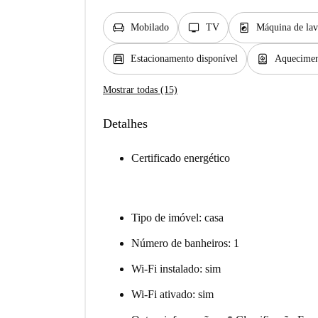
chair
tv
local_laundry_service
Mobilado
TV
Máquina de lav
garage
water_heater
Estacionamento disponível
Aqueciment
Mostrar todas (15)
Detalhes
Certificado energético
Tipo de imóvel: casa
Número de banheiros: 1
Wi-Fi instalado: sim
Wi-Fi ativado: sim