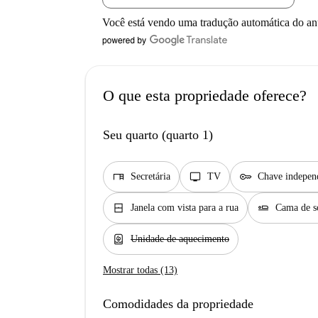
Você está vendo uma tradução automática do a
O que esta propriedade oferece?
Seu quarto (quarto 1)
desk
tv
key
Secretária
TV
Chave indepen
window_closed
airline_seat_flat
Janela com vista para a rua
Cama de so
water_heater
Unidade de aquecimento
Mostrar todas (13)
Comodidades da propriedade