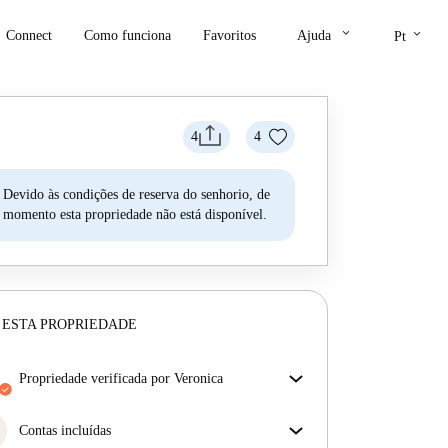
keyboard_arrow_down
keyboard_arrow_down
Connect
Como funciona
Favoritos
Ajuda
Pt
4
4
Devido às condições de reserva do senhorio, de
momento esta propriedade não está disponível.
 ESTA PROPRIEDADE
propriedade verificada por Veronica
O nosso homechecker reviu a casa para garantir que
obtém exatamente o que vê no anúncio.
Contas incluídas