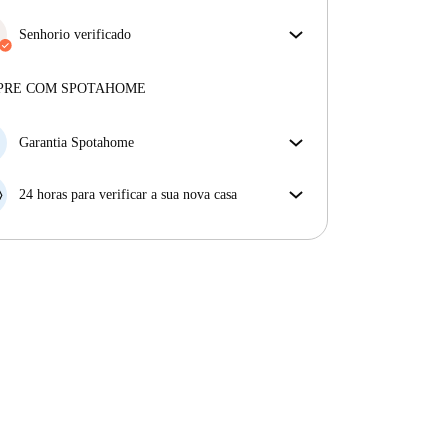
Mais sobre a verificação
Desfrute de uma vida mais tranquila com as contas
incluídas. A renda e as contas estão todas incluídas
Senhorio verificado
para uma experiência sem preocupações
Privado
·
9 anos
connosco
Mais sobre este senhorio
PRE COM SPOTAHOME
Mais sobre a verificação
Garantia Spotahome
Se o proprietário cancelar a sua reserva com pouca
antecedência, nós iremos A) pagar um hotel e ajudá-
24 horas para verificar a sua nova casa
lo a encontrar novo alojamento, ou B) reembolsar o
Se a propriedade não corresponder ao prometido no
seu dinheiro na totalidade.
nosso anúncio, tem 24 horas depois de se mudar para
pedir para ser realojado.