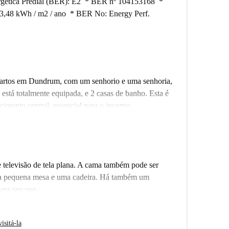
ergética Predial (BER): E2 * BER nº 104153168 *
73,48 kWh / m2 / ano * BER No: Energy Perf.
quartos em Dundrum, com um senhorio e uma senhoria,
está totalmente equipada, e 2 casas de banho. Esta é
imento central, essencial para o inverno.
m teatro, Dundrum é um bairro residencial com muito
oximidades, os moradores têm acesso fácil ao centro
 televisão de tela plana. A cama também pode ser
ma pequena mesa e uma cadeira. Há também um
ara seu uso.
isitá-la