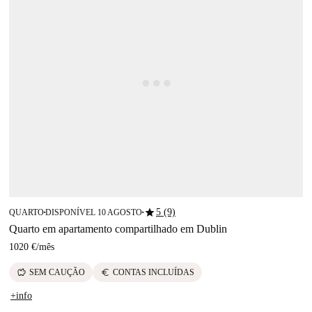
star
5 (9)
QUARTO
DISPONÍVEL 10 AGOSTO
■
■
Quarto em apartamento compartilhado em Dublin
1020 €
/
mês
savings
euro
SEM CAUÇÃO
CONTAS INCLUÍDAS
+info