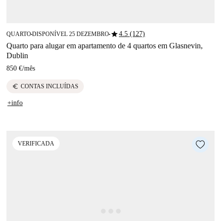
star
4.5 (127)
QUARTO
DISPONÍVEL 25 DEZEMBRO
■
■
Quarto para alugar em apartamento de 4 quartos em Glasnevin,
Dublin
850 €
/
mês
euro
CONTAS INCLUÍDAS
+info
VERIFICADA