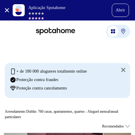
Aplicação Spotahome
Abrir
mobile
+ de 180 000 alugueres totalmente online
check_circle
Protecção contra fraudes
diamond
Proteção contra cancelamento
Arrendamento Dublin:
760
casas, apartamentos, quartos - Aluguel mensal/anual
particulares