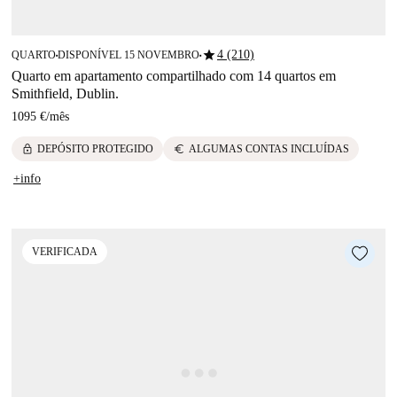
star
4 (210)
QUARTO
DISPONÍVEL 15 NOVEMBRO
■
■
Quarto em apartamento compartilhado com 14 quartos em
Smithfield, Dublin.
1095 €
/
mês
lock
euro
DEPÓSITO PROTEGIDO
ALGUMAS CONTAS INCLUÍDAS
+info
VERIFICADA