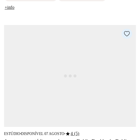
+info
star
4 (5)
ESTÚDIO
DISPONÍVEL 07 AGOSTO
■
■