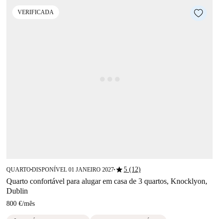
VERIFICADA
star
5 (12)
QUARTO
DISPONÍVEL 01 JANEIRO 2027
■
■
Quarto confortável para alugar em casa de 3 quartos, Knocklyon,
Dublin
800 €
/
mês