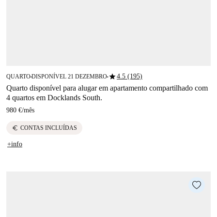
star
4.5 (195)
QUARTO
DISPONÍVEL 21 DEZEMBRO
■
■
Quarto disponível para alugar em apartamento compartilhado com
4 quartos em Docklands South.
980 €
/
mês
euro
CONTAS INCLUÍDAS
+info