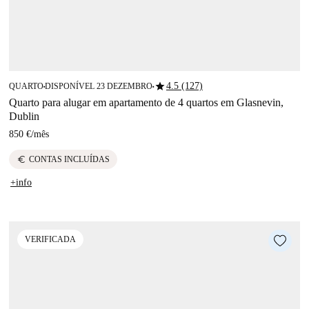
star
4.5 (127)
QUARTO
DISPONÍVEL 23 DEZEMBRO
■
■
Quarto para alugar em apartamento de 4 quartos em Glasnevin,
Dublin
850 €
/
mês
euro
CONTAS INCLUÍDAS
+info
VERIFICADA