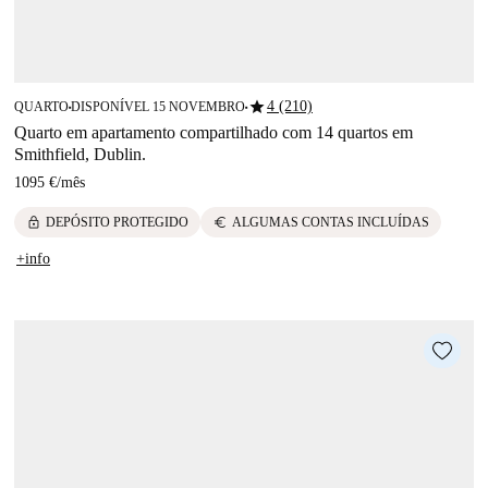
star
4 (210)
QUARTO
DISPONÍVEL 15 NOVEMBRO
■
■
Quarto em apartamento compartilhado com 14 quartos em
Smithfield, Dublin.
1095 €
/
mês
lock
euro
DEPÓSITO PROTEGIDO
ALGUMAS CONTAS INCLUÍDAS
+info