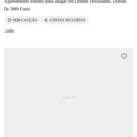
Apartamento estúdio para alugar em Dublin Docklands, Dublin
De
2889 €
/
mês
savings
euro
SEM CAUÇÃO
CONTAS INCLUÍDAS
+info