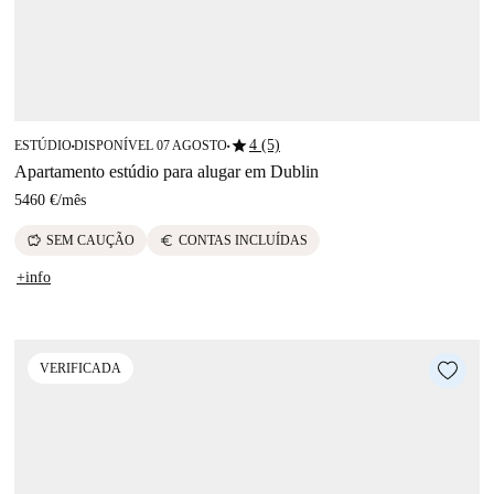
star
4 (5)
ESTÚDIO
DISPONÍVEL 07 AGOSTO
■
■
Apartamento estúdio para alugar em Dublin
5460 €
/
mês
savings
euro
SEM CAUÇÃO
CONTAS INCLUÍDAS
+info
VERIFICADA