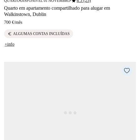
star
4.3 (25)
QUARTO
DISPONÍVEL 01 NOVEMBRO
■
■
Quarto em apartamento compartilhado para alugar em
Walkinstown, Dublin
700 €
/
mês
euro
ALGUMAS CONTAS INCLUÍDAS
+info