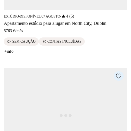
star
4 (5)
ESTÚDIO
DISPONÍVEL 07 AGOSTO
■
■
Apartamento estúdio para alugar em North City, Dublin
5763 €
/
mês
savings
euro
SEM CAUÇÃO
CONTAS INCLUÍDAS
+info