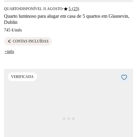
star
5 (23)
QUARTO
DISPONÍVEL 31 AGOSTO
■
■
Quarto luminoso para alugar em casa de 5 quartos em Glasnevin,
Dublin
745 €
/
mês
euro
CONTAS INCLUÍDAS
+info
VERIFICADA