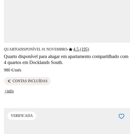
star
4.5 (195)
QUARTO
DISPONÍVEL 01 NOVEMBRO
■
■
Quarto disponível para alugar em apartamento compartilhado com
4 quartos em Docklands South.
980 €
/
mês
euro
CONTAS INCLUÍDAS
+info
VERIFICADA