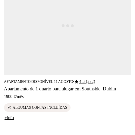
star
4.3 (272)
APARTAMENTO
DISPONÍVEL 11 AGOSTO
■
■
Apartamento de 1 quarto para alugar em Southside, Dublin
1900 €
/
mês
euro
ALGUMAS CONTAS INCLUÍDAS
+info