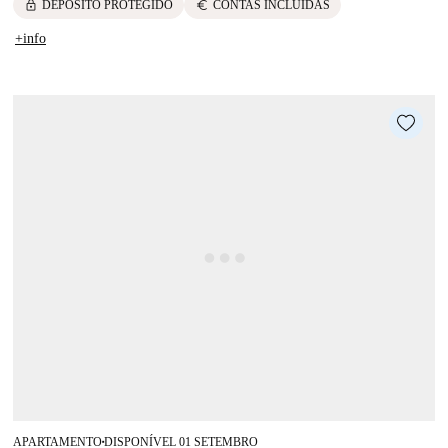
lock
euro
DEPÓSITO PROTEGIDO
CONTAS INCLUÍDAS
+info
APARTAMENTO
DISPONÍVEL 01 SETEMBRO
■