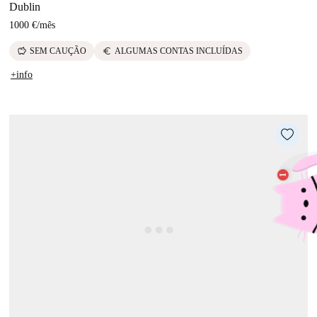
Dublin
1000 €
/
mês
savings
euro
SEM CAUÇÃO
ALGUMAS CONTAS INCLUÍDAS
+info