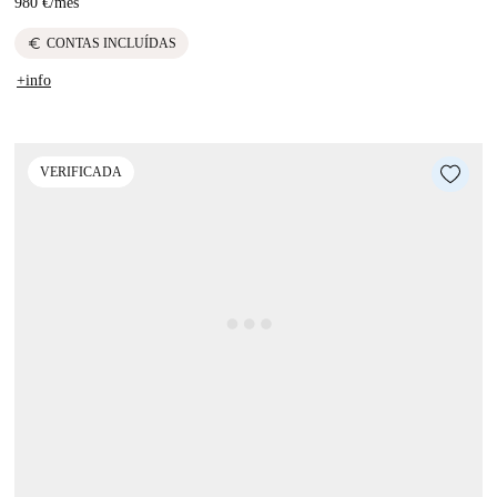
980 €
/
mês
euro
CONTAS INCLUÍDAS
+info
VERIFICADA