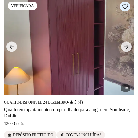
VERIFICADA
1/8
star
5 (4)
QUARTO
DISPONÍVEL 24 DEZEMBRO
■
■
Quarto em apartamento compartilhado para alugar em Southside,
Dublin.
1200 €
/
mês
lock
euro
DEPÓSITO PROTEGIDO
CONTAS INCLUÍDAS