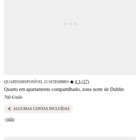
star
4.3 (27)
QUARTO
DISPONÍVEL 23 SETEMBRO
■
■
Quarto em apartamento compartilhado, zona norte de Dublin
760 €
/
mês
euro
ALGUMAS CONTAS INCLUÍDAS
+info