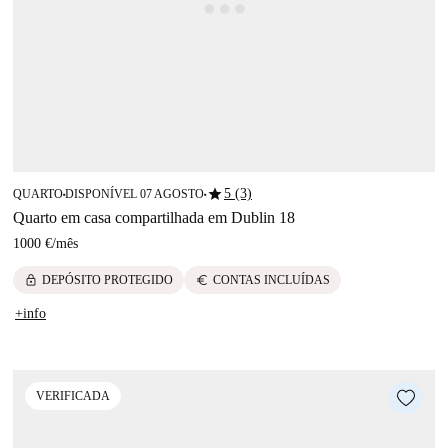
star
5 (3)
QUARTO
DISPONÍVEL 07 AGOSTO
■
■
Quarto em casa compartilhada em Dublin 18
1000 €
/
mês
lock
euro
DEPÓSITO PROTEGIDO
CONTAS INCLUÍDAS
+info
VERIFICADA