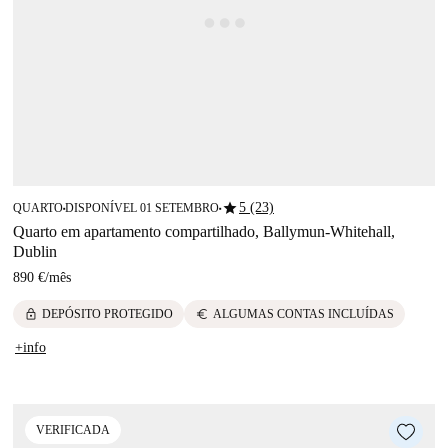
star
5 (23)
QUARTO
DISPONÍVEL 01 SETEMBRO
■
■
Quarto em apartamento compartilhado, Ballymun-Whitehall,
Dublin
890 €
/
mês
lock
euro
DEPÓSITO PROTEGIDO
ALGUMAS CONTAS INCLUÍDAS
+info
VERIFICADA