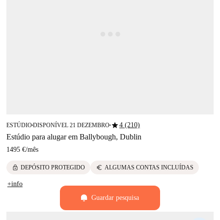
star
4 (210)
ESTÚDIO
DISPONÍVEL 21 DEZEMBRO
■
■
Estúdio para alugar em Ballybough, Dublin
1495 €
/
mês
lock
euro
DEPÓSITO PROTEGIDO
ALGUMAS CONTAS INCLUÍDAS
+info
Guardar pesquisa