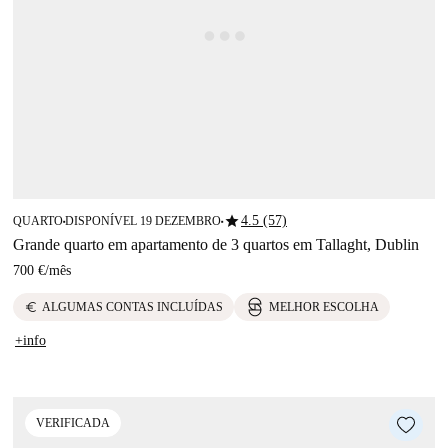
star
4.5 (57)
QUARTO
DISPONÍVEL 19 DEZEMBRO
■
■
Grande quarto em apartamento de 3 quartos em Tallaght, Dublin
700 €
/
mês
euro
ALGUMAS CONTAS INCLUÍDAS
MELHOR ESCOLHA
+info
VERIFICADA