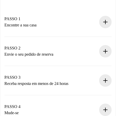
PASSO 1
Encontre a sua casa
Processo de reserva 100% online.
Casas e Proprietários verificados.
Você tem todas as informações necessárias
PASSO 2
antecipadamente.
Envie o seu pedido de reserva
Envie detalhes básicos do seu perfil e método de
pagamento.
Não cobramos nada até que o proprietário confirme.
PASSO 3
Receba resposta em menos de 24 horas
O proprietário tem até 24 horas para confirmar.
Se aceita, faremos a cobrança e conectaremos você ao
proprietário.
PASSO 4
Se recusada: não cobraremos nada e ofereceremos
Mude-se