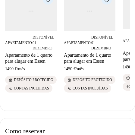
DISPONÍVEL
DISPONÍVEL
APART
APARTAMENTO
01
APARTAMENTO
01
■
■
DEZEMBRO
DEZEMBRO
Aparta
Apartamento de 1 quarto
Apartamento de 1 quarto
para a
para alugar em Essen
para alugar em Essen
1490 €
1490 €
/
mês
1450 €
/
mês
savings
S
lock
lock
DEPÓSITO PROTEGIDO
DEPÓSITO PROTEGIDO
euro
C
euro
euro
CONTAS INCLUÍDAS
CONTAS INCLUÍDAS
Como reservar