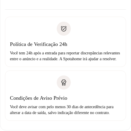
alternativas.
Combine os detalhes da chegada com o proprietário,
Documentos necessários para “
Spotahome plus
”.
entrega das chaves, etc.
Documento de identidade ou Passaporte
A Spotahome só transferirá o primeiro pagamento se você
Comprovante de solvência
não comunicar nenhum problema.
Débito direto bancário
Política de Verificação 24h
Você tem 24h após a entrada para reportar discrepâncias relevantes
entre o anúncio e a realidade. A Spotahome irá ajudar a resolver.
Condições de Aviso Prévio
Você deve avisar com pelo menos 30 dias de antecedência para
alterar a data de saída, salvo indicação diferente no contrato.