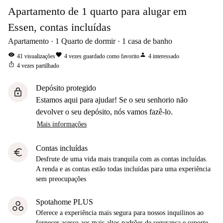
Apartamento de 1 quarto para alugar em
Essen, contas incluídas
Apartamento
1
Quarto de dormir
1
casa de banho
visibility
favorite
person
41
visualizações
4
vezes guardado como favorito
4
interessado
ios_share
4
vezes partilhado
Depósito protegido
lock
Estamos aqui para ajudar! Se o seu senhorio não
devolver o seu depósito, nós vamos fazê-lo.
Mais informações
Contas incluídas
euro
Desfrute de uma vida mais tranquila com as contas incluídas.
A renda e as contas estão todas incluídas para uma experiência
sem preocupações
Spotahome PLUS
Oferece a experiência mais segura para nossos inquilinos ao
fornecer acesso aos mais altos padrões de segurança e suporte