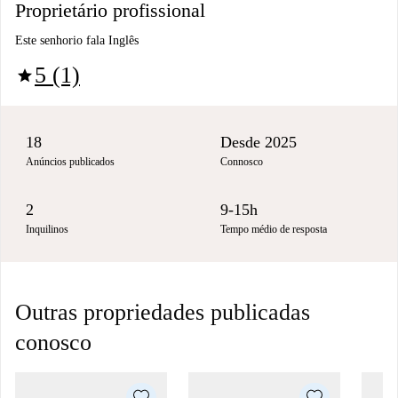
Proprietário profissional
Este senhorio fala Inglês
5 (1)
star
18
Desde 2025
Anúncios publicados
Connosco
2
9-15h
Inquilinos
Tempo médio de resposta
Outras propriedades publicadas
conosco