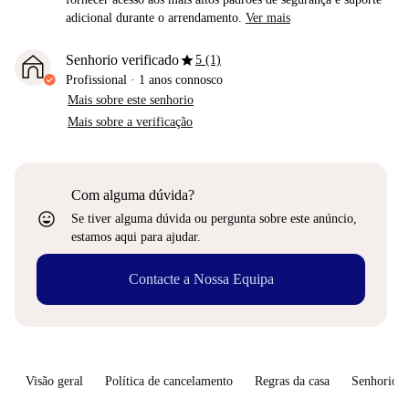
adicional durante o arrendamento.
Ver mais
star
Senhorio verificado
5 (1)
Profissional
·
1 anos
connosco
Mais sobre este senhorio
Mais sobre a verificação
Com alguma dúvida?
sentiment_very_satisfied
Se tiver alguma dúvida ou pergunta sobre este anúncio,
estamos aqui para ajudar.
Contacte a Nossa Equipa
Visão geral
Política de cancelamento
Regras da casa
Senhorio