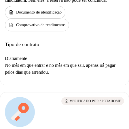
candidatura. Sem eles, a reserva não pode ser concluída.
description
Documento de identificação
description
Comprovativo de rendimentos
Tipo de contrato
Diariamente
No mês em que entrar e no mês em que sair, apenas irá pagar
pelos dias que arrendou.
check_circle
VERIFICADO POR SPOTAHOME