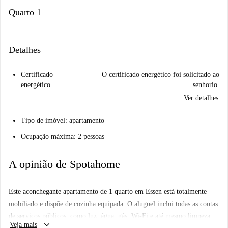
Quarto 1
Detalhes
Certificado
O certificado energético foi solicitado ao
energético
senhorio.
Ver detalhes
Tipo de imóvel: apartamento
Ocupação máxima: 2 pessoas
A opinião de Spotahome
Este aconchegante apartamento de 1 quarto em Essen está totalmente
mobiliado e dispõe de cozinha equipada. O aluguel inclui todas as contas
de serviços públicos, como luz, água, gás, Wi-Fi e até mesmo limpeza
keyboard_arrow_down
Veja mais