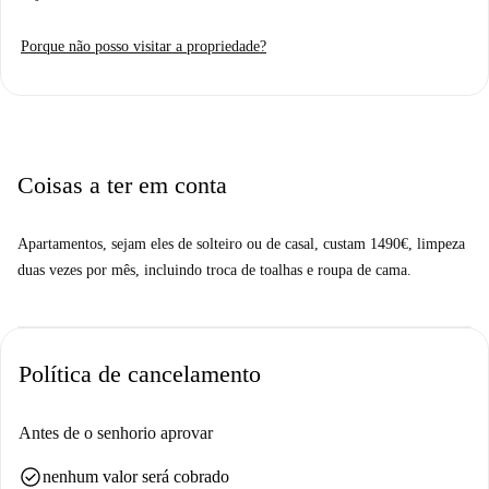
periódica. Adequado para todos os inquilinos, este imóvel é uma opção
fantástica para uma vida confortável na área municipal de Essen.
Porque não posso visitar a propriedade?
Situado no coração de Essen, este apartamento oferece proximidade a
diversas atrações turísticas importantes. Os pontos turísticos próximos
incluem o Flachsmarkt, a Antiga Prefeitura, a Marktkirche e o Alfred-
Krupp-Denkmal, todos a uma curta distância a pé. A localização central
do apartamento garante fácil acesso ao rico patrimônio cultural e
Coisas a ter em conta
arquitetônico de Essen.
Apartamentos, sejam eles de solteiro ou de casal, custam 1490€, limpeza
duas vezes por mês, incluindo troca de toalhas e roupa de cama.
Política de cancelamento
Antes de o senhorio aprovar
check_circle
nenhum valor será cobrado