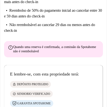
mais antes do check-in
[ITA] - 300€ comprensivi di: stesura e registrazione del contratto,
Reembolso de 50% do pagamento inicial
ao cancelar entre 30
gestione organizzativa della prenotazione, assistenza e supporto. Da
e 59 dias antes do check-in
pagare entro il check-in.
Não reembolsável
ao cancelar 29 dias ou menos antes do
[ENG] - 300€ including: drafting and registration of the contract,
check-in
booking management and coordination, assistance and support. To be
paid before check-in.
NB. After the booking is confirmed, you will be contact directly by
error
Quando uma reserva é confirmada, a comissão da Spotahome
não é reembolsável
Spotahome's partner that manages property. It will request payment of
the security deposit and first month of services (case these doesn't
included in the rent paid on Spotahome). You will also receive
instructions on how to procedure for signing of the contract.
E lembre-se, com esta propriedade terá:
lock
DEPÓSITO PROTEGIDO
check_circle
SENHORIO VERIFICADO
GARANTIA SPOTAHOME