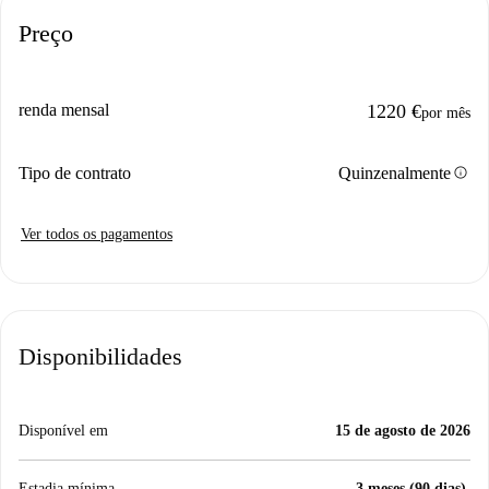
Preço
renda mensal
1220 €
por mês
info
Tipo de contrato
Quinzenalmente
Ver todos os pagamentos
Disponibilidades
Disponível em
15 de agosto de 2026
Estadia mínima
3 meses (90 dias).