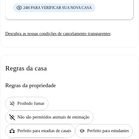
24H PARA VERIFICAR SUA NOVA CASA
Descubra as nossas condições de cancelamento transparentes
Regras da casa
Regras da propriedade
smoke_free
Proibido fumar
pet_supplies
Não são permitidos animais de estimação
partner_heart
school
Perfeito para estadias de casais
Perfeito para estudantes