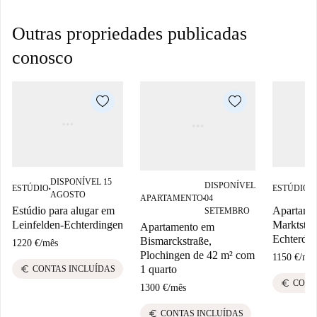
Outras propriedades publicadas
conosco
DISPONÍVEL 15
D
DISPONÍVEL
ESTÚDIO
ESTÚDIO
■
■
AGOSTO
A
APARTAMENTO
04
■
Estúdio para alugar em
Apartame
SETEMBRO
Leinfelden-Echterdingen
Marktstra
Apartamento em
Echterdin
Bismarckstraße,
1220 €
/
mês
Plochingen de 42 m² com
1150 €
/
mê
1 quarto
euro
CONTAS INCLUÍDAS
euro
CONT
1300 €
/
mês
euro
CONTAS INCLUÍDAS