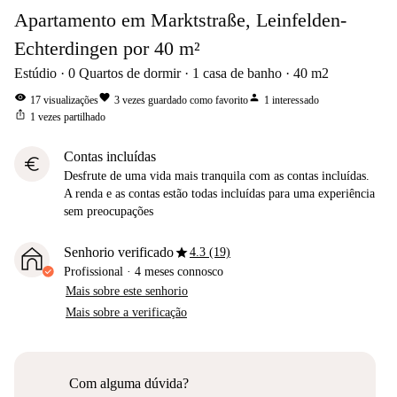
Apartamento em Marktstraße, Leinfelden-
Echterdingen por 40 m²
Estúdio
0
Quartos de dormir
1
casa de banho
40
m2
visibility
favorite
person
17
visualizações
3
vezes guardado como favorito
1
interessado
ios_share
1
vezes partilhado
Contas incluídas
euro
Desfrute de uma vida mais tranquila com as contas incluídas.
A renda e as contas estão todas incluídas para uma experiência
sem preocupações
star
Senhorio verificado
4.3 (19)
Profissional
·
4 meses
connosco
Mais sobre este senhorio
Mais sobre a verificação
Com alguma dúvida?