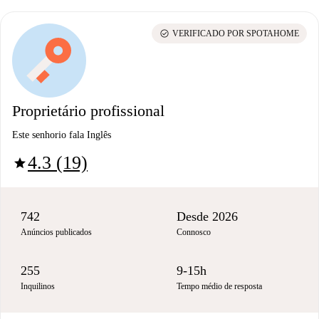
check_circle
VERIFICADO POR SPOTAHOME
Proprietário profissional
Este senhorio fala Inglês
4.3 (19)
star
742
Desde 2026
Anúncios publicados
Connosco
255
9-15h
Inquilinos
Tempo médio de resposta