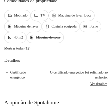
Comodidades da propriedade
chair
tv
dishwasher_gen
Mobilado
TV
Máquina de lavar louça
local_laundry_service
kitchen
oven_gen
Máquina de lavar
Cozinha equipada
Forno
square_foot
local_laundry_service
40 m2
Máquina de secar
Mostrar todas (12)
Detalhes
Certificado
O certificado energético foi solicitado ao
energético
senhorio.
Ver detalhes
A opinião de Spotahome