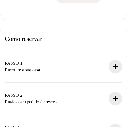
Como reservar
PASSO 1
Encontre a sua casa
Processo de reserva 100% online.
Casas e Proprietários verificados.
Você tem todas as informações necessárias
PASSO 2
antecipadamente.
Envie o seu pedido de reserva
Envie detalhes básicos do seu perfil e método de
pagamento.
Não cobramos nada até que o proprietário confirme.