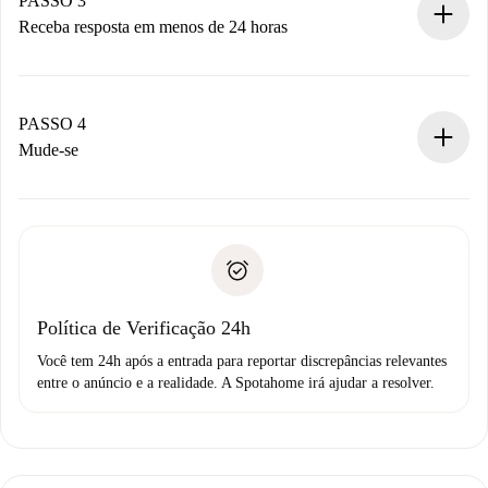
PASSO 3
Receba resposta em menos de 24 horas
O proprietário tem até 24 horas para confirmar.
Se aceita, faremos a cobrança e conectaremos você ao
proprietário.
PASSO 4
Se recusada: não cobraremos nada e ofereceremos
Mude-se
alternativas.
Combine os detalhes da chegada com o proprietário,
Documentos necessários para “
Spotahome plus
”.
entrega das chaves, etc.
Documento de identidade ou Passaporte
A Spotahome só transferirá o primeiro pagamento se você
Comprovante de solvência
não comunicar nenhum problema.
Débito direto bancário
Política de Verificação 24h
Você tem 24h após a entrada para reportar discrepâncias relevantes
entre o anúncio e a realidade. A Spotahome irá ajudar a resolver.