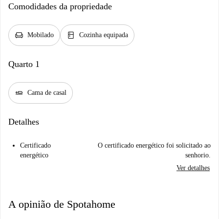
Comodidades da propriedade
chair
kitchen
Mobilado
Cozinha equipada
Quarto 1
airline_seat_flat
Cama de casal
Detalhes
Certificado
O certificado energético foi solicitado ao
energético
senhorio.
Ver detalhes
A opinião de Spotahome