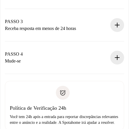
Envie detalhes básicos do seu perfil e método de
pagamento.
Não cobramos nada até que o proprietário confirme.
PASSO 3
Receba resposta em menos de 24 horas
O proprietário tem até 24 horas para confirmar.
Se aceita, faremos a cobrança e conectaremos você ao
proprietário.
PASSO 4
Se recusada: não cobraremos nada e ofereceremos
Mude-se
alternativas.
Combine os detalhes da chegada com o proprietário,
Documentos necessários para “
Spotahome plus
”.
entrega das chaves, etc.
Documento de identidade ou Passaporte
A Spotahome só transferirá o primeiro pagamento se você
Comprovante de solvência
não comunicar nenhum problema.
Débito direto bancário
Política de Verificação 24h
Você tem 24h após a entrada para reportar discrepâncias relevantes
entre o anúncio e a realidade. A Spotahome irá ajudar a resolver.