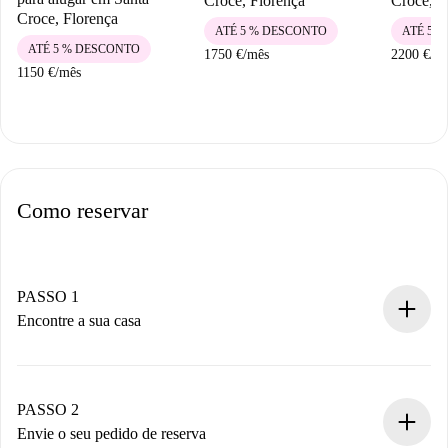
Croce, Florença
Croce, F
Croce, Florença
ATÉ 5 % DESCONTO
ATÉ 5 
ATÉ 5 % DESCONTO
1750 €
/
mês
2200 €
/
m
1150 €
/
mês
Como reservar
PASSO 1
Encontre a sua casa
Processo de reserva 100% online.
Casas e Proprietários verificados.
Você tem todas as informações necessárias
PASSO 2
antecipadamente.
Envie o seu pedido de reserva