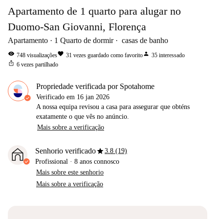
Apartamento de 1 quarto para alugar no
Duomo-San Giovanni, Florença
Apartamento
1
Quarto de dormir
casas de banho
visibility
favorite
person
748
visualizações
31
vezes guardado como favorito
35
interessado
ios_share
6
vezes partilhado
Propriedade verificada por Spotahome
Verificado em
16 jan 2026
A nossa equipa revisou a casa para assegurar que obténs
exatamente o que vês no anúncio.
Mais sobre a verificação
star
Senhorio verificado
3.8 (19)
Profissional
·
8 anos
connosco
Mais sobre este senhorio
Mais sobre a verificação