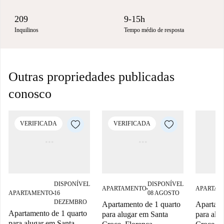
209
9-15h
Inquilinos
Tempo médio de resposta
Outras propriedades publicadas
conosco
VERIFICADA
VERIFICADA
DISPONÍVEL
DISPONÍVEL
APARTAMENTO
APARTAM
■
APARTAMENTO
16
08 AGOSTO
■
DEZEMBRO
Apartamento de 1 quarto
Apartame
Apartamento de 1 quarto
para alugar em Santa
para alu
para alugar em Santa