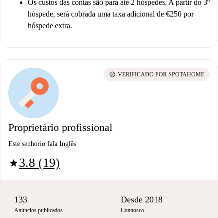
Os custos das contas são para até 2 hóspedes. A partir do 3º
hóspede, será cobrada uma taxa adicional de €250 por
hóspede extra.
check_circle
VERIFICADO POR SPOTAHOME
Proprietário profissional
Este senhorio fala Inglês
3.8 (19)
star
133
Desde 2018
Anúncios publicados
Connosco