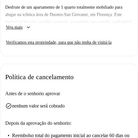
Desfrute de um apartamento de 1 quarto totalmente mobiliado para
alugar na icônica área de Duomo-San Giovanni, em Florença. Este
imóvel inclui uma cozinha equipada, garantindo uma estadia confortável
keyboard_arrow_down
Veja mais
no coração da cidade. Verificado pela Spotahome, este apartamento
garante um lar pronto para a sua chegada.
Verificamos esta propriedade, para que não tenha de visitá-la
O bairro de Duomo-San Giovanni oferece proximidade a pontos de
interesse notáveis, como a Academia de Professores Europass e o
Mercado de Peixe, a uma curta distância a pé. Explore outros pontos
turísticos próximos, incluindo a Loggia del Pesce e a Sinagoga e Museu
Política de cancelamento
Judaico de Florença, que mostram a rica história e a vida vibrante da
região.
Antes de o senhorio aprovar
check_circle
nenhum valor será cobrado
Depois da aprovação do senhorio:
Reembolso total do pagamento inicial
ao cancelar 60 dias ou