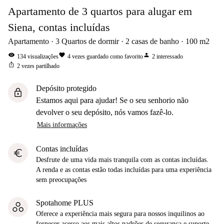
Apartamento de 3 quartos para alugar em
Siena, contas incluídas
Apartamento
3
Quartos de dormir
2
casas de banho
100
m2
visibility
favorite
person
134
visualizações
4
vezes guardado como favorito
2
interessado
ios_share
2
vezes partilhado
Depósito protegido
lock
Estamos aqui para ajudar! Se o seu senhorio não
devolver o seu depósito, nós vamos fazê-lo.
Mais informações
Contas incluídas
euro
Desfrute de uma vida mais tranquila com as contas incluídas.
A renda e as contas estão todas incluídas para uma experiência
sem preocupações
Spotahome PLUS
Oferece a experiência mais segura para nossos inquilinos ao
fornecer acesso aos mais altos padrões de segurança e suporte