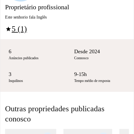
Proprietário profissional
Este senhorio fala Inglês
5 (1)
star
6
Desde 2024
Anúncios publicados
Connosco
3
9-15h
Inquilinos
Tempo médio de resposta
Outras propriedades publicadas
conosco