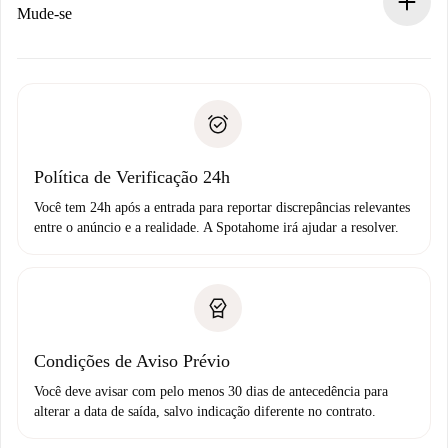
Se recusada: não cobraremos nada e ofereceremos
Mude-se
alternativas.
Combine os detalhes da chegada com o proprietário,
Documentos necessários para “
Spotahome plus
”.
entrega das chaves, etc.
Documento de identidade ou Passaporte
A Spotahome só transferirá o primeiro pagamento se você
Comprovante de solvência
não comunicar nenhum problema.
Débito direto bancário
Política de Verificação 24h
Você tem 24h após a entrada para reportar discrepâncias relevantes
entre o anúncio e a realidade. A Spotahome irá ajudar a resolver.
Condições de Aviso Prévio
Você deve avisar com pelo menos 30 dias de antecedência para
alterar a data de saída, salvo indicação diferente no contrato.