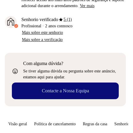
adicional durante o arrendamento.
Ver mais
star
Senhorio verificado
5 (1)
Profissional
·
2 anos
connosco
Mais sobre este senhorio
Mais sobre a verificação
Com alguma dúvida?
sentiment_very_satisfied
Se tiver alguma dúvida ou pergunta sobre este anúncio,
estamos aqui para ajudar.
Contacte a Nossa Equipa
Visão geral
Política de cancelamento
Regras da casa
Senhorio