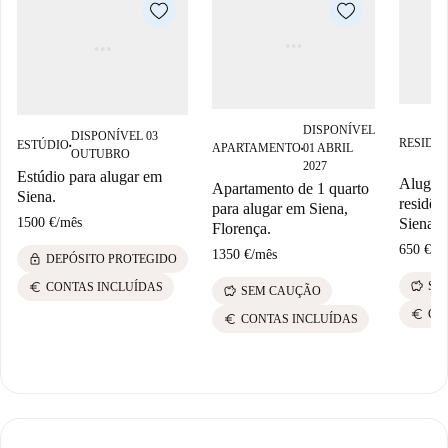
DISPONÍVEL
DISPONÍVEL 03
RESIDÊ
ESTÚDIO
APARTAMENTO
01 ABRIL
■
■
OUTUBRO
2027
Estúdio para alugar em
Aluga-s
Apartamento de 1 quarto
Siena.
residên
para alugar em Siena,
1500 €
/
mês
Siena
Florença.
650 €
/
m
1350 €
/
mês
lock
DEPÓSITO PROTEGIDO
savings
euro
SE
CONTAS INCLUÍDAS
savings
SEM CAUÇÃO
euro
CO
euro
CONTAS INCLUÍDAS