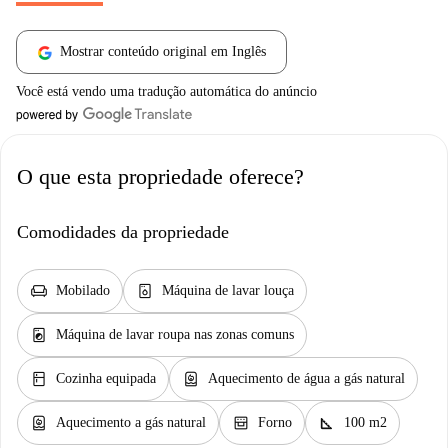
Mostrar conteúdo original em Inglês
Você está vendo uma tradução automática do anúncio
O que esta propriedade oferece?
Comodidades da propriedade
chair
dishwasher_gen
Mobilado
Máquina de lavar louça
local_laundry_service
Máquina de lavar roupa nas zonas comuns
kitchen
water_heater
Cozinha equipada
Aquecimento de água a gás natural
water_heater
oven_gen
square_foot
Aquecimento a gás natural
Forno
100 m2