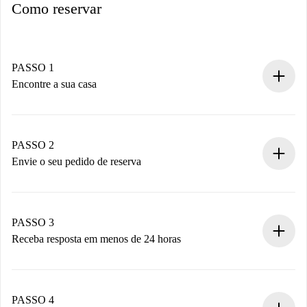
Como reservar
PASSO 1
Encontre a sua casa
Processo de reserva 100% online.
Casas e Proprietários verificados.
Você tem todas as informações necessárias
PASSO 2
antecipadamente.
Envie o seu pedido de reserva
Envie detalhes básicos do seu perfil e método de
pagamento.
Não cobramos nada até que o proprietário confirme.
PASSO 3
Receba resposta em menos de 24 horas
O proprietário tem até 24 horas para confirmar.
Se aceita, faremos a cobrança e conectaremos você ao
proprietário.
PASSO 4