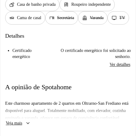
soap
dresser
Casa de banho privada
Roupeiro independente
airline_seat_flat
desk
balcony
tv
Cama de casal
Secretária
Varanda
TV
Detalhes
Certificado
O certificado energético foi solicitado ao
energético
senhorio.
Ver detalhes
A opinião de Spotahome
Este charmoso apartamento de 2 quartos em Oltrarno-San Frediano está
disponível para aluguel. Totalmente mobiliado, com elevador, cozinha
equipada e varanda, oferece um espaço de convivência confortável.
keyboard_arrow_down
Veja mais
Todas as contas estão inclusas, tornando-o uma opção conveniente para
casais. Os proprietários da Spotahome passam por um rigoroso processo