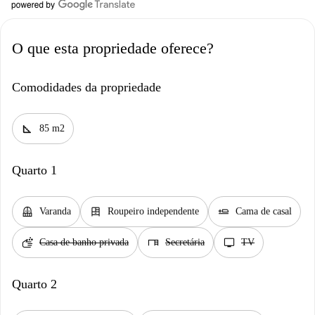
O que esta propriedade oferece?
Comodidades da propriedade
square_foot
85 m2
Quarto 1
balcony
dresser
airline_seat_flat
Varanda
Roupeiro independente
Cama de casal
soap
desk
tv
Casa de banho privada
Secretária
TV
Quarto 2