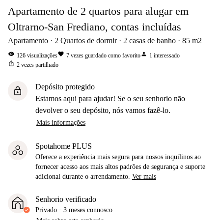
Apartamento de 2 quartos para alugar em
Oltrarno-San Frediano, contas incluídas
Apartamento
2
Quartos de dormir
2
casas de banho
85
m2
visibility
favorite
person
126
visualizações
7
vezes guardado como favorito
1
interessado
ios_share
2
vezes partilhado
Depósito protegido
lock
Estamos aqui para ajudar! Se o seu senhorio não
devolver o seu depósito, nós vamos fazê-lo.
Mais informações
Spotahome PLUS
Oferece a experiência mais segura para nossos inquilinos ao
fornecer acesso aos mais altos padrões de segurança e suporte
adicional durante o arrendamento.
Ver mais
Senhorio verificado
Privado
·
3 meses
connosco