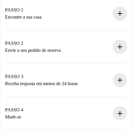
PASSO 1
Encontre a sua casa
Processo de reserva 100% online.
Casas e Proprietários verificados.
Você tem todas as informações necessárias
PASSO 2
antecipadamente.
Envie o seu pedido de reserva
Envie detalhes básicos do seu perfil e método de
pagamento.
Não cobramos nada até que o proprietário confirme.
PASSO 3
Receba resposta em menos de 24 horas
O proprietário tem até 24 horas para confirmar.
Se aceita, faremos a cobrança e conectaremos você ao
proprietário.
PASSO 4
Se recusada: não cobraremos nada e ofereceremos
Mude-se
alternativas.
Combine os detalhes da chegada com o proprietário,
Documentos necessários para “
Spotahome plus
”.