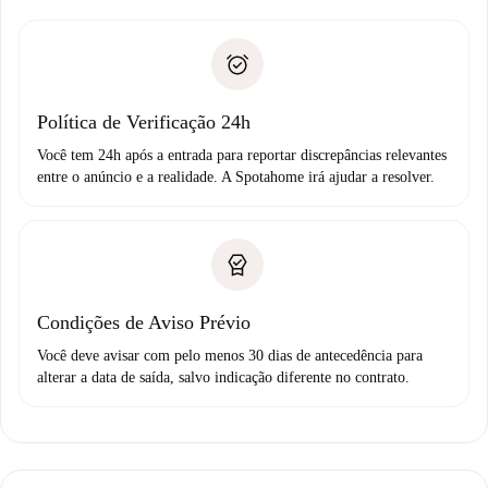
entrega das chaves, etc.
Documento de identidade ou Passaporte
A Spotahome só transferirá o primeiro pagamento se você
Comprovante de solvência
não comunicar nenhum problema.
Débito direto bancário
Política de Verificação 24h
Você tem 24h após a entrada para reportar discrepâncias relevantes
entre o anúncio e a realidade. A Spotahome irá ajudar a resolver.
Condições de Aviso Prévio
Você deve avisar com pelo menos 30 dias de antecedência para
alterar a data de saída, salvo indicação diferente no contrato.