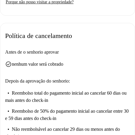
Porque não posso visitar a propriedade?
de seleção para garantir confiabilidade.
Oltrarno-San Frediano é conhecido por sua beleza histórica e atmosfera
vibrante. Próximo ao imóvel, você encontrará restaurantes como o
Ristorante Bei e o Umi Sushi Lab, além de atrações como a Porta San
Política de cancelamento
Frediano e a Ricordo Fabbrica Pignone Fondata nel 1842, que
contribuem para uma experiência dinâmica no bairro.
Antes de o senhorio aprovar
check_circle
nenhum valor será cobrado
Depois da aprovação do senhorio:
Reembolso total do pagamento inicial
ao cancelar 60 dias ou
mais antes do check-in
Reembolso de 50% do pagamento inicial
ao cancelar entre 30
e 59 dias antes do check-in
Não reembolsável
ao cancelar 29 dias ou menos antes do