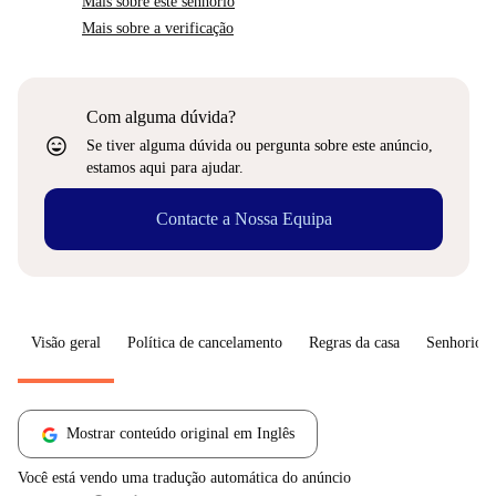
Mais sobre este senhorio
Mais sobre a verificação
Com alguma dúvida?
sentiment_very_satisfied
Se tiver alguma dúvida ou pergunta sobre este anúncio,
estamos aqui para ajudar.
Contacte a Nossa Equipa
Visão geral
Política de cancelamento
Regras da casa
Senhorio
Mostrar conteúdo original em Inglês
Você está vendo uma tradução automática do anúncio