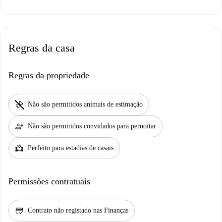
Regras da casa
Regras da propriedade
pet_supplies
Não são permitidos animais de estimação
person_add
Não são permitidos convidados para pernoitar
partner_heart
Perfeito para estadias de casais
Permissões contratuais
credit_score
Contrato não registado nas Finanças