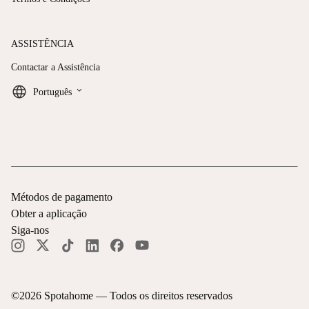
ASSISTÊNCIA
Contactar a Assistência
keyboard_arrow_down
Português
Métodos de pagamento
Obter a aplicação
Siga-nos
©
2026
Spotahome —
Todos os direitos reservados