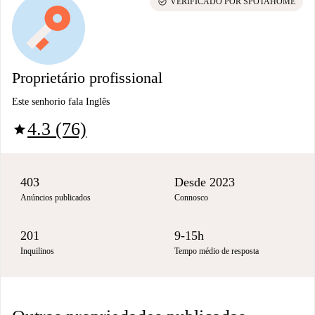
check_circle
VERIFICADO POR SPOTAHOME
Proprietário profissional
Este senhorio fala Inglês
4.3 (76)
star
403
Desde 2023
Anúncios publicados
Connosco
201
9-15h
Inquilinos
Tempo médio de resposta