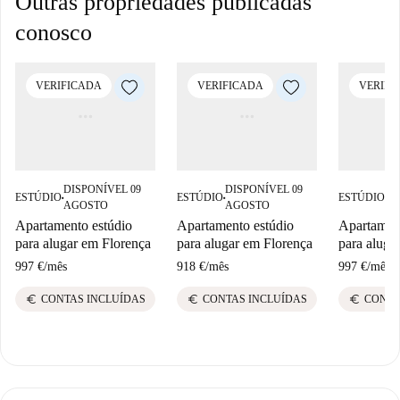
Outras propriedades publicadas
conosco
VERIFICADA
VERIFICADA
VERIFI
DISPONÍVEL 09
DISPONÍVEL 09
DI
ESTÚDIO
ESTÚDIO
ESTÚDIO
■
■
■
AGOSTO
AGOSTO
A
Apartamento estúdio
Apartamento estúdio
Apartament
para alugar em Florença
para alugar em Florença
para aluga
997 €
/
mês
918 €
/
mês
997 €
/
mês
euro
euro
euro
CONTAS INCLUÍDAS
CONTAS INCLUÍDAS
CONTA