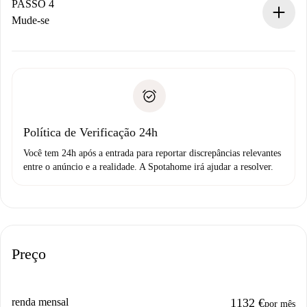
proprietário.
PASSO 4
Se recusada: não cobraremos nada e ofereceremos
Mude-se
alternativas.
Combine os detalhes da chegada com o proprietário,
Documentos necessários para “
Spotahome plus
”.
entrega das chaves, etc.
Documento de identidade ou Passaporte
A Spotahome só transferirá o primeiro pagamento se você
Comprovante de solvência
não comunicar nenhum problema.
Débito direto bancário
Política de Verificação 24h
Você tem 24h após a entrada para reportar discrepâncias relevantes
entre o anúncio e a realidade. A Spotahome irá ajudar a resolver.
Preço
renda mensal
1132 €
por mês