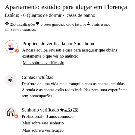
Apartamento estúdio para alugar em Florença
Estúdio
0
Quartos de dormir
casas de banho
visibility
favorite
person
253
visualizações
5
vezes guardado como favorito
3
interessado
ios_share
3
vezes partilhado
Propriedade verificada por Spotahome
A nossa equipa revisou a casa para assegurar que obténs
exatamente o que vês no anúncio.
Mais sobre a verificação
Contas incluídas
euro
Desfrute de uma vida mais tranquila com as contas incluídas.
A renda e as contas estão todas incluídas para uma experiência
sem preocupações
star
Senhorio verificado
4.3 (76)
Profissional
·
3 anos
connosco
Mais sobre este senhorio
Mais sobre a verificação