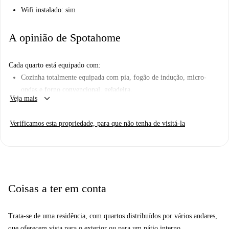
Wifi instalado: sim
A opinião de Spotahome
Cada quarto está equipado com:
Cozinha totalmente equipada com pia, fogão de indução, micro-
ondas e forno convencional, geladeira.
keyboard_arrow_down
Veja mais
cama de 120 cm.
Cantinho de estudo com mesa e cadeira.
Verificamos esta propriedade, para que não tenha de visitá-la
Prateleiras, guarda-roupas e armários de cozinha.
Banheiro com chuveiro.
Aquecimento/arrefecimento centralizado com controlo de
temperatura na divisão através de termóstato.
Coisas a ter em conta
Contas de serviços públicos com tudo incluído: O preço mensal
Trata-se de uma residência, com quartos distribuídos por vários andares,
apresentado inclui todos os serviços públicos e o uso de todas as
que oferecem vista para o exterior ou para um pátio interno.