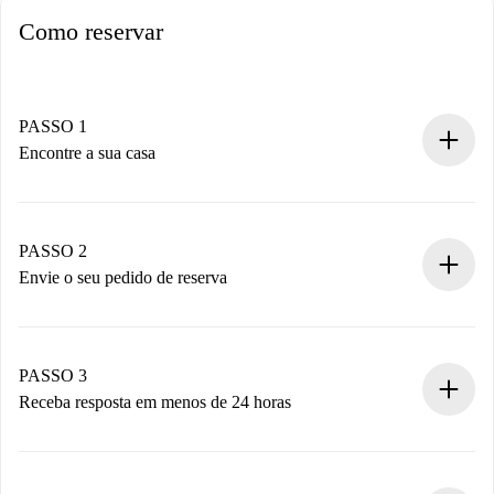
Como reservar
PASSO 1
Encontre a sua casa
Processo de reserva 100% online.
Casas e Proprietários verificados.
Você tem todas as informações necessárias
PASSO 2
antecipadamente.
Envie o seu pedido de reserva
Envie detalhes básicos do seu perfil e método de
pagamento.
Não cobramos nada até que o proprietário confirme.
PASSO 3
Receba resposta em menos de 24 horas
O proprietário tem até 24 horas para confirmar.
Se aceita, faremos a cobrança e conectaremos você ao