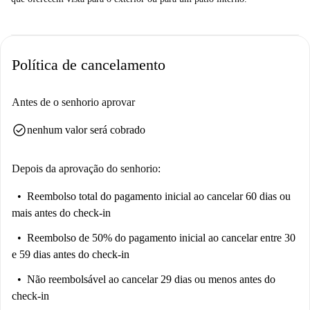
áreas comuns. O único custo excluído é para o uso de máquinas de
lavar/secar roupa.
WiFi: Até 250 Mbit/s sem zonas mortas no edifício.
Política de cancelamento
Limpeza do quarto: Quarto cuidadosamente limpo duas vezes por
mês. Possibilidade de solicitar limpeza adicional por um custo extra.
Antes de o senhorio aprovar
Segurança: Câmeras de circuito interno em todo o estabelecimento,
check_circle
equipe de gerenciamento e manutenção 24 horas no local.
nenhum valor será cobrado
Áreas Comuns: Muitos espaços compartilhados disponíveis para
incentivar a interação da comunidade: academia, piscina, cozinha
Depois da aprovação do senhorio:
comunitária para pequenos eventos residentes, áreas de estudo, áreas
Reembolso total do pagamento inicial
ao cancelar 60 dias ou
de relaxamento. Manutenção no local: Equipe sempre presente para
mais antes do check-in
resolver prontamente qualquer problema nos quartos e áreas comuns.
Reembolso de 50% do pagamento inicial
ao cancelar entre 30
e 59 dias antes do check-in
Não reembolsável
ao cancelar 29 dias ou menos antes do
check-in