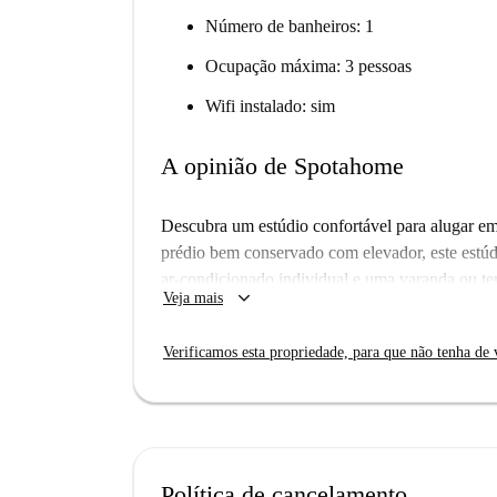
Número de banheiros: 1
Ocupação máxima: 3 pessoas
Wifi instalado: sim
A opinião de Spotahome
Descubra um estúdio confortável para alugar em
prédio bem conservado com elevador, este estúdi
ar-condicionado individual e uma varanda ou te
keyboard_arrow_down
Veja mais
comodidades deste estúdio incluem máquina de l
essenciais, incluindo eletricidade, gás, água, W
Verificamos esta propriedade, para que não tenha de v
Spotahome certificou o imóvel após uma verific
padrões.
Situado no vibrante bairro de Cascine-Porta al 
de interesse nas proximidades. Desfrute de ref
Firenze e o The Rooftop Belfiore. Atrações turí
Política de cancelamento