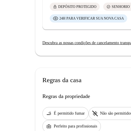
lock
check_circle
DEPÓSITO PROTEGIDO
SENHORIO 
24H PARA VERIFICAR SUA NOVA CASA
Descubra as nossas condições de cancelamento transp
Regras da casa
Regras da propriedade
smoking_rooms
pet_supplies
É permitido fumar
Não são permitido
business_center
Perfeito para profissionais