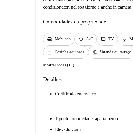
condizionatori nel soggiorno e anche in camera
Comodidades da propriedade
chair
ac_unit
tv
local_laundry_service
Mobilado
A/C
TV
M
kitchen
balcony
Cozinha equipada
Varanda ou terraço
Mostrar todas (11)
Detalhes
Certificado energético
Tipo de propriedade: apartamento
Elevador: sim