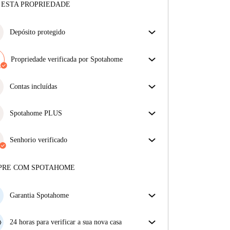
 ESTA PROPRIEDADE
Depósito protegido
Estamos aqui para ajudar! Se o seu senhorio não
devolver o seu depósito, nós vamos fazê-lo.
Propriedade verificada por Spotahome
Mais informações
A nossa equipa revisou a casa para assegurar que
obténs exatamente o que vês no anúncio.
Contas incluídas
Mais sobre a verificação
Desfrute de uma vida mais tranquila com as contas
incluídas. A renda e as contas estão todas incluídas
Spotahome PLUS
para uma experiência sem preocupações
Oferece a experiência mais segura para nossos
inquilinos ao fornecer acesso aos mais altos padrões
Senhorio verificado
de segurança e suporte adicional durante o
Profissional
·
3 anos
connosco
arrendamento.
Ver mais
Mais sobre este senhorio
PRE COM SPOTAHOME
Mais sobre a verificação
Garantia Spotahome
Se o proprietário cancelar a sua reserva com pouca
antecedência, nós iremos A) pagar um hotel e ajudá-
24 horas para verificar a sua nova casa