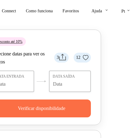
keyboard_arrow_down
keyboard_arrow_down
Connect
Como funciona
Favoritos
Ajuda
Pt
sconto até 10%
cione datas para ver os
3
12
ços
ATA ENTRADA
DATA SAÍDA
Verificar disponibilidade