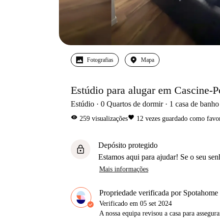
Fotografias
Mapa
Estúdio para alugar em Cascine-Po
Estúdio
0
Quartos de dormir
1
casa de banho
visibility
favorite
259
visualizações
12
vezes guardado como favor
Depósito protegido
lock
Estamos aqui para ajudar! Se o seu sen
Mais informações
Propriedade verificada por Spotahome
Verificado em
05 set 2024
A nossa equipa revisou a casa para assegur