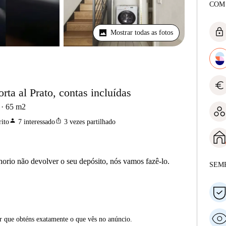
COM
lock
Mostrar todas as fotos
euro
rta al Prato, contas incluídas
65
m2
person
ios_share
ito
7
interessado
3
vezes partilhado
horio não devolver o seu depósito, nós vamos fazê-lo.
SEM
ar que obténs exatamente o que vês no anúncio.