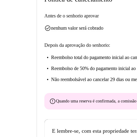
e Porta al Prato, entre outras. Esta localização
profissionais quanto para estudantes.
Antes de o senhorio aprovar
check_circle
nenhum valor será cobrado
Depois da aprovação do senhorio:
Reembolso total do pagamento inicial
ao can
Reembolso de 50% do pagamento inicial
ao 
Não reembolsável
ao cancelar 29 dias ou me
error
Quando uma reserva é confirmada, a comissã
E lembre-se, com esta propriedade ter