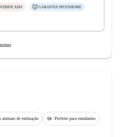
VERIFICADO
GARANTIA SPOTAHOME
arentes
school
s animais de estimação
Perfeito para estudantes