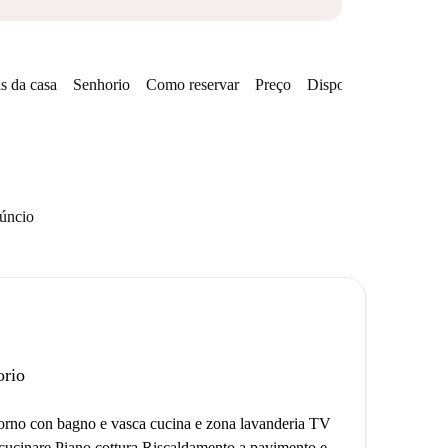
s da casa
Senhorio
Como reservar
Preço
Disponibilidades
núncio
orio
orno con bagno e vasca cucina e zona lavanderia TV
r cucinare Piano cottura Riscaldamento a pavimento e