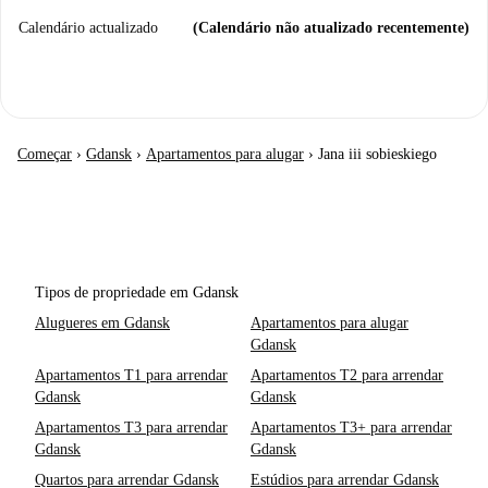
Calendário actualizado
(Calendário não atualizado recentemente)
Começar
›
Gdansk
›
Apartamentos para alugar
›
Jana iii sobieskiego
Tipos de propriedade em Gdansk
Alugueres em Gdansk
Apartamentos para alugar
Gdansk
Apartamentos T1 para arrendar
Apartamentos T2 para arrendar
Gdansk
Gdansk
Apartamentos T3 para arrendar
Apartamentos T3+ para arrendar
Gdansk
Gdansk
Quartos para arrendar Gdansk
Estúdios para arrendar Gdansk