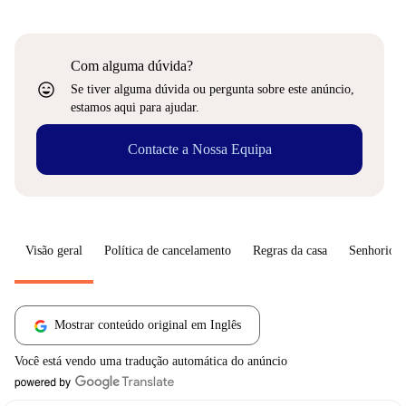
Com alguma dúvida?
sentiment_very_satisfied
Se tiver alguma dúvida ou pergunta sobre este anúncio,
estamos aqui para ajudar.
Contacte a Nossa Equipa
Visão geral
Política de cancelamento
Regras da casa
Senhorio
Mostrar conteúdo original em Inglês
Você está vendo uma tradução automática do anúncio