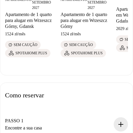
SETEMBRO
SETEMBRO
2027
2027
Apartame
Apartamento de 1 quarto
Apartamento de 1 quarto
em Wrze
para alugar em Wrzeszcz
para alugar em Wrzeszcz
Gdańsk.
Górny, Gdansk
Górny
2029 zł
/
m
1524 zł
/
mês
1524 zł
/
mês
savings
SEM
savings
savings
SEM CAUÇÃO
SEM CAUÇÃO
SP
SPOTAHOME PLUS
SPOTAHOME PLUS
Como reservar
PASSO 1
Encontre a sua casa