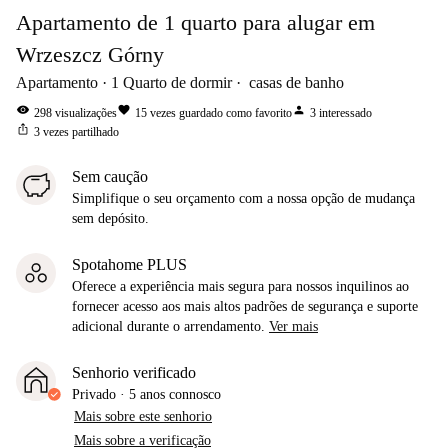
Apartamento de 1 quarto para alugar em
Wrzeszcz Górny
Apartamento
1
Quarto de dormir
casas de banho
visibility
favorite
person
298
visualizações
15
vezes guardado como favorito
3
interessado
ios_share
3
vezes partilhado
Sem caução
Simplifique o seu orçamento com a nossa opção de mudança
sem depósito.
Spotahome PLUS
Oferece a experiência mais segura para nossos inquilinos ao
fornecer acesso aos mais altos padrões de segurança e suporte
adicional durante o arrendamento.
Ver mais
Senhorio verificado
Privado
·
5 anos
connosco
Mais sobre este senhorio
Mais sobre a verificação