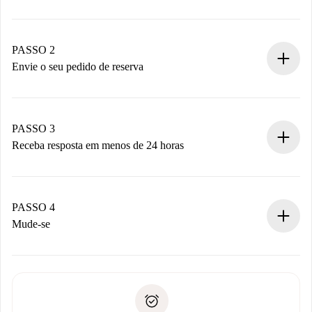
Processo de reserva 100% online.
Casas e Proprietários verificados.
Você tem todas as informações necessárias
PASSO 2
antecipadamente.
Envie o seu pedido de reserva
Envie detalhes básicos do seu perfil e método de
pagamento.
Não cobramos nada até que o proprietário confirme.
PASSO 3
Receba resposta em menos de 24 horas
O proprietário tem até 24 horas para confirmar.
Se aceita, faremos a cobrança e conectaremos você ao
proprietário.
PASSO 4
Se recusada: não cobraremos nada e ofereceremos
Mude-se
alternativas.
Combine os detalhes da chegada com o proprietário,
Documentos necessários para “
Spotahome plus
”.
entrega das chaves, etc.
Documento de identidade ou Passaporte
A Spotahome só transferirá o primeiro pagamento se você
Comprovante de solvência
não comunicar nenhum problema.
Débito direto bancário