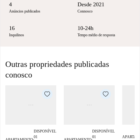
4
Desde 2021
Anúncios publicados
Connosco
16
10-24h
Inquilinos
Tempo médio de resposta
Outras propriedades publicadas
conosco
DISPONÍVEL
DISPONÍVEL
01
01
APARTAM
APARTAMENTO
APARTAMENTO
■
■