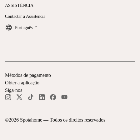
ASSISTÊNCIA
Contactar a Assistência
keyboard_arrow_down
Português
Métodos de pagamento
Obter a aplicação
Siga-nos
©
2026
Spotahome —
Todos os direitos reservados