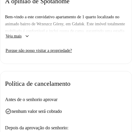
A opinião de Spotahome
Bem-vindo a este convidativo apartamento de 1 quarto localizado no
animado bairro de Wrzeszcz Górny, em Gdańsk. Este imóvel totalmente
mobiliado é confortável e inclui roupa de cama, garantindo uma estadia
keyboard_arrow_down
Veja mais
aconchegante e conveniente. O imóvel foi cuidadosamente avaliado,
proporcionando tranquilidade ao se instalar em sua nova casa. Explore
Porque não posso visitar a propriedade?
Wrzeszcz Górny para descobrir atrações e comodidades vibrantes. Você
encontrará o Festoria, que oferece uma autêntica experiência
gastronômica italiana, e a Pizzeria Prl, ambos a uma curta distância.
Além disso, marcos culturais como Głaz Przy Krętej e Zbiornik Wody
Stary Sobieski Giwk contribuem para o charme do bairro, enriquecendo
Política de cancelamento
sua experiência de vida.
Antes de o senhorio aprovar
check_circle
nenhum valor será cobrado
Depois da aprovação do senhorio: