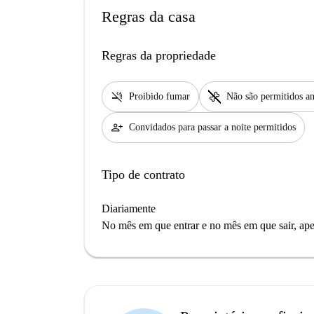
Regras da casa
Regras da propriedade
smoke_free
pet_supplies
Proibido fumar
Não são permitidos an
person_add
Convidados para passar a noite permitidos
Tipo de contrato
Diariamente
No mês em que entrar e no mês em que sair, apen