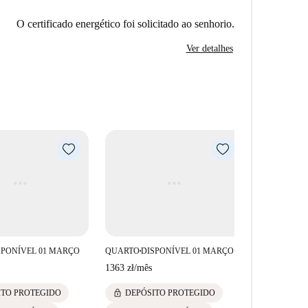
O certificado energético foi solicitado ao senhorio.
Ver detalhes
SPONÍVEL 01 MARÇO
QUARTO
DISPONÍVEL 01 MARÇO
QUARTO
DI
■
■
1363 zł
/
mês
1182 zł
/
mês
lock
lock
ITO PROTEGIDO
DEPÓSITO PROTEGIDO
DEPÓS