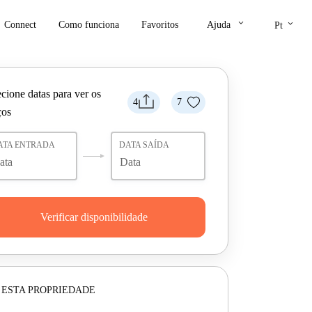
keyboard_arrow_down
keyboard_arrow_down
Connect
Como funciona
Favoritos
Ajuda
Pt
cione datas para ver os
4
7
ços
ATA ENTRADA
DATA SAÍDA
Verificar disponibilidade
 ESTA PROPRIEDADE