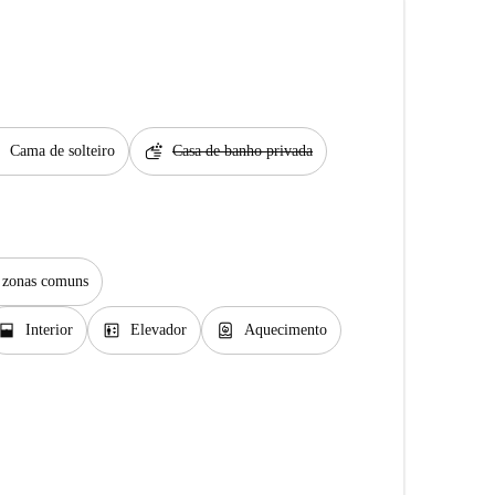
t
soap
Cama de solteiro
Casa de banho privada
s zonas comuns
indow_open
elevator
water_heater
Interior
Elevador
Aquecimento