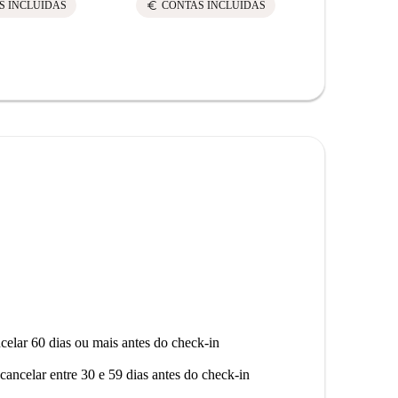
euro
euro
S INCLUÍDAS
CONTAS INCLUÍDAS
CONTA
celar 60 dias ou mais antes do check-in
cancelar entre 30 e 59 dias antes do check-in