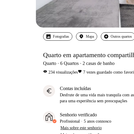
Fotografias
Mapa
Outros quartos
Quarto em apartamento comparti
Quarto
6
Quartos
2
casas de banho
visibility
favorite
234
visualizações
7
vezes guardado como favori
Contas incluídas
euro
Desfrute de uma vida mais tranquila com as 
para uma experiência sem preocupações
Senhorio verificado
Profissional
·
5 anos
connosco
Mais sobre este senhorio