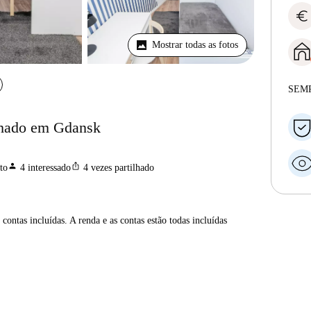
euro
Mostrar todas as fotos
SEM
lhado em Gdansk
person
ios_share
to
4
interessado
4
vezes partilhado
contas incluídas. A renda e as contas estão todas incluídas