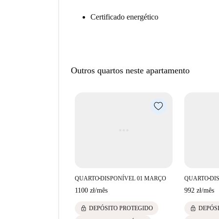
Certificado energético
Outros quartos neste apartamento
QUARTO
DISPONÍVEL 01 MARÇO
QUARTO
DI
■
■
1100 zł
/
mês
992 zł
/
mês
lock
lock
DEPÓSITO PROTEGIDO
DEPÓS