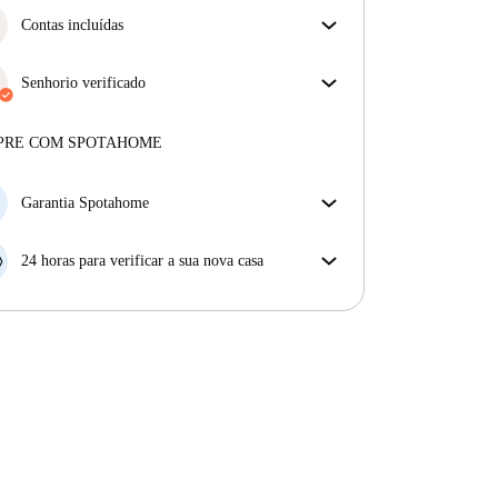
Contas incluídas
Desfrute de uma vida mais tranquila com as contas
incluídas. A renda e as contas estão todas incluídas
Senhorio verificado
para uma experiência sem preocupações
Profissional
·
5 anos
connosco
Mais sobre este senhorio
PRE COM SPOTAHOME
Mais sobre a verificação
Garantia Spotahome
Se o proprietário cancelar a sua reserva com pouca
antecedência, nós iremos A) pagar um hotel e ajudá-
24 horas para verificar a sua nova casa
lo a encontrar novo alojamento, ou B) reembolsar o
Se a propriedade não corresponder ao prometido no
seu dinheiro na totalidade.
nosso anúncio, tem 24 horas depois de se mudar para
pedir para ser realojado.