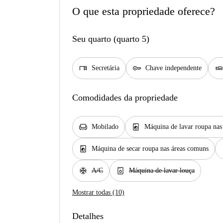
O que esta propriedade oferece?
Seu quarto (quarto 5)
desk
key
airline_seat_fla
Secretária
Chave independente
Comodidades da propriedade
chair
local_laundry_service
Mobilado
Máquina de lavar roupa na
local_laundry_service
w
Máquina de secar roupa nas áreas comuns
ac_unit
dishwasher_gen
A/C
Máquina de lavar louça
Mostrar todas (10)
Detalhes