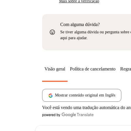
Mais sobre a verificação
Com alguma dúvida?
sentiment_very_satisfied
Se tiver alguma dúvida ou pergunta sobre 
aqui para ajudar.
Visão geral
Política de cancelamento
Regra
Mostrar conteúdo original em Inglês
Você está vendo uma tradução automática do a