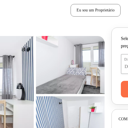
Eu sou um Proprietário
Sele
pre
D
COM