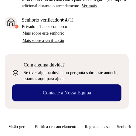
adicional durante o arrendamento.
Ver mais
star
Senhorio verificado
4 (1)
Privado
·
1 anos
connosco
Mais sobre este senhorio
Mais sobre a verificação
Com alguma dúvida?
sentiment_very_satisfied
Se tiver alguma dúvida ou pergunta sobre este anúncio,
estamos aqui para ajudar.
Contacte a Nossa Equipa
Visão geral
Política de cancelamento
Regras da casa
Senhorio