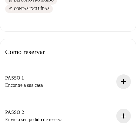
lock
DEPÓSITO PROTEGIDO
euro
CONTAS INCLUÍDAS
Como reservar
PASSO 1
Encontre a sua casa
Processo de reserva 100% online.
Casas e Proprietários verificados.
Você tem todas as informações necessárias
PASSO 2
antecipadamente.
Envie o seu pedido de reserva
Envie detalhes básicos do seu perfil e método de