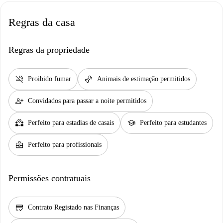
Regras da casa
Regras da propriedade
smoke_free
pet_supplies
Proibido fumar
Animais de estimação permitidos
person_add
Convidados para passar a noite permitidos
partner_heart
school
Perfeito para estadias de casais
Perfeito para estudantes
business_center
Perfeito para profissionais
Permissões contratuais
credit_score
Contrato Registado nas Finanças