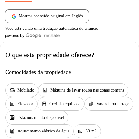
Mostrar conteúdo original em Inglês
Você está vendo uma tradução automática do anúncio
O que esta propriedade oferece?
Comodidades da propriedade
chair
local_laundry_service
Mobilado
Máquina de lavar roupa nas zonas comuns
elevator
kitchen
balcony
Elevador
Cozinha equipada
Varanda ou terraço
garage
Estacionamento disponível
water_heater
square_foot
Aquecimento elétrico de água
30 m2