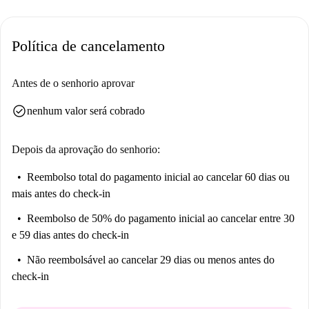
bem perto deste imóvel. Restaurantes famosos nas proximidades incluem
Ancla, Kootjes Eetcafe, The Nags Head e Sibaris Café, entre outros.
Política de cancelamento
Esta área vibrante garante que você tenha muitos restaurantes e
estabelecimentos a uma curta distância, enriquecendo seu dia a dia.
Antes de o senhorio aprovar
check_circle
nenhum valor será cobrado
Depois da aprovação do senhorio:
Reembolso total do pagamento inicial
ao cancelar 60 dias ou
mais antes do check-in
Reembolso de 50% do pagamento inicial
ao cancelar entre 30
e 59 dias antes do check-in
Não reembolsável
ao cancelar 29 dias ou menos antes do
check-in