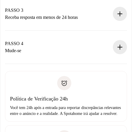
pagamento.
Não cobramos nada até que o proprietário confirme.
PASSO 3
Receba resposta em menos de 24 horas
O proprietário tem até 24 horas para confirmar.
Se aceita, faremos a cobrança e conectaremos você ao
proprietário.
PASSO 4
Se recusada: não cobraremos nada e ofereceremos
Mude-se
alternativas.
Combine os detalhes da chegada com o proprietário,
Documentos necessários para “
Spotahome plus
”.
entrega das chaves, etc.
Documento de identidade ou Passaporte
A Spotahome só transferirá o primeiro pagamento se você
Comprovante de solvência
não comunicar nenhum problema.
Débito direto bancário
Política de Verificação 24h
Você tem 24h após a entrada para reportar discrepâncias relevantes
entre o anúncio e a realidade. A Spotahome irá ajudar a resolver.