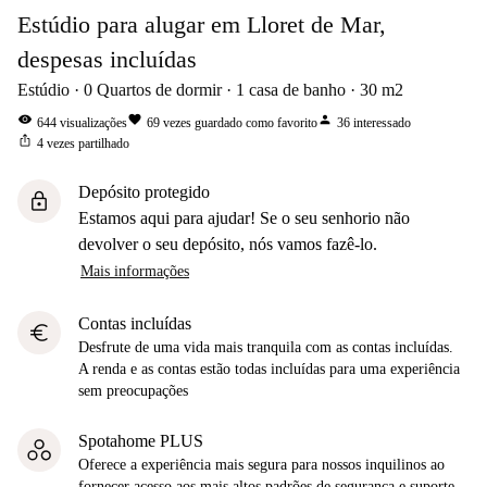
Estúdio para alugar em Lloret de Mar,
despesas incluídas
Estúdio
0
Quartos de dormir
1
casa de banho
30
m2
visibility
favorite
person
644
visualizações
69
vezes guardado como favorito
36
interessado
ios_share
4
vezes partilhado
Depósito protegido
lock
Estamos aqui para ajudar! Se o seu senhorio não
devolver o seu depósito, nós vamos fazê-lo.
Mais informações
Contas incluídas
euro
Desfrute de uma vida mais tranquila com as contas incluídas.
A renda e as contas estão todas incluídas para uma experiência
sem preocupações
Spotahome PLUS
Oferece a experiência mais segura para nossos inquilinos ao
fornecer acesso aos mais altos padrões de segurança e suporte