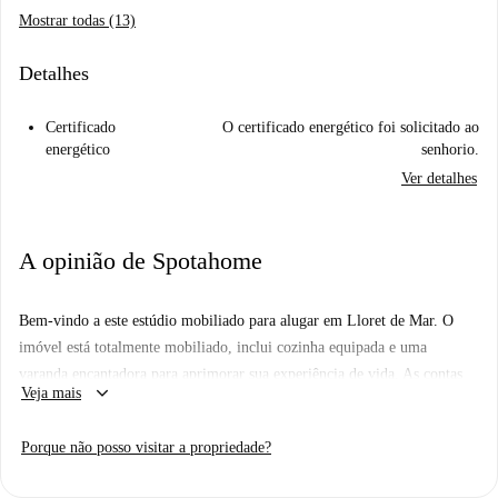
Mostrar todas (13)
Detalhes
Certificado
O certificado energético foi solicitado ao
energético
senhorio.
Ver detalhes
A opinião de Spotahome
Bem-vindo a este estúdio mobiliado para alugar em Lloret de Mar. O
imóvel está totalmente mobiliado, inclui cozinha equipada e uma
varanda encantadora para aprimorar sua experiência de vida. As contas
keyboard_arrow_down
Veja mais
de luz, água, gás e Wi-Fi estão incluídas para maior comodidade.
Animais de estimação são permitidos. A Spotahome garante que o
Porque não posso visitar a propriedade?
proprietário seja totalmente verificado.
Lloret de Mar oferece uma fantástica variedade de opções gastronômicas