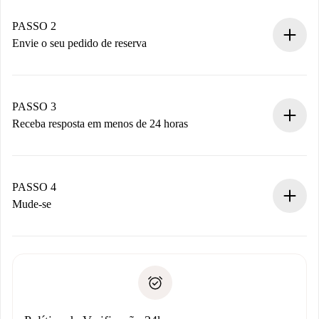
Casas e Proprietários verificados.
Você tem todas as informações necessárias
PASSO 2
antecipadamente.
Envie o seu pedido de reserva
Envie detalhes básicos do seu perfil e método de
pagamento.
Não cobramos nada até que o proprietário confirme.
PASSO 3
Receba resposta em menos de 24 horas
O proprietário tem até 24 horas para confirmar.
Se aceita, faremos a cobrança e conectaremos você ao
proprietário.
PASSO 4
Se recusada: não cobraremos nada e ofereceremos
Mude-se
alternativas.
Combine os detalhes da chegada com o proprietário,
Documentos necessários para “
Spotahome plus
”.
entrega das chaves, etc.
Documento de identidade ou Passaporte
A Spotahome só transferirá o primeiro pagamento se você
Comprovante de solvência
não comunicar nenhum problema.
Débito direto bancário