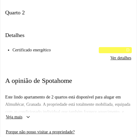
Quarto 2
Detalhes
Certificado energético
D
Ver detalhes
A opinião de Spotahome
Este lindo apartamento de 2 quartos está disponível para alugar em
Almuñécar, Granada. A propriedade está totalmente mobiliada, equipada
com ar-condicionado individual que também fornece aquecimento, e
keyboard_arrow_down
Veja mais
inclui um sistema de aquecimento de água elétrico. O apartamento
dispõe de cozinha equipada com forno e máquina de lavar roupa comum.
Porque não posso visitar a propriedade?
Desfrute da conveniência de um elevador e de uma varanda ou terraço