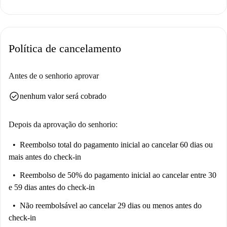
privativo. É permitido fumar, mas animais de estimação não são
permitidos. Além disso, todas as contas (luz, água, gás e Wi-Fi) estão
incluídas, oferecendo uma experiência de vida sem complicações.
Reserve sua próxima casa com a Spotahome hoje mesmo! Localizada no
Política de cancelamento
charmoso município de Almuñécar, a propriedade fica perto de vários
pontos de interesse. Perto da residência, você encontra as deslumbrantes
Antes de o senhorio aprovar
praias de La Enramada e La Bonita, perfeitas para relaxar. Há também
diversas opções gastronômicas, como Los Laureles, Mesón Juanjo e El
check_circle
nenhum valor será cobrado
Templo, todas a uma curta distância. Além disso, você pode visitar a
Torre de Velilla, uma importante atração turística. Aproveite ao máximo
Depois da aprovação do senhorio:
viver em um local vibrante e bonito.
Reembolso total do pagamento inicial
ao cancelar 60 dias ou
mais antes do check-in
Reembolso de 50% do pagamento inicial
ao cancelar entre 30
e 59 dias antes do check-in
Não reembolsável
ao cancelar 29 dias ou menos antes do
check-in