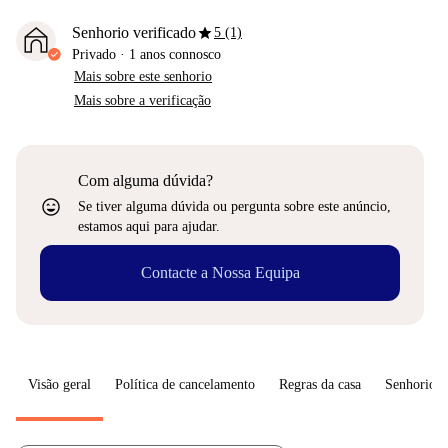
star
Senhorio verificado
5 (1)
Privado
·
1 anos
connosco
Mais sobre este senhorio
Mais sobre a verificação
Com alguma dúvida?
sentiment_very_satisfied
Se tiver alguma dúvida ou pergunta sobre este anúncio,
estamos aqui para ajudar.
Contacte a Nossa Equipa
Visão geral
Política de cancelamento
Regras da casa
Senhorio