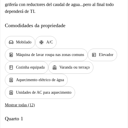
grifería con reductores del caudal de agua...pero al final todo
dependerá de TI.
Comodidades da propriedade
chair
ac_unit
Mobilado
A/C
local_laundry_service
elevator
Máquina de lavar roupa nas zonas comuns
Elevador
kitchen
balcony
Cozinha equipada
Varanda ou terraço
water_heater
Aquecimento elétrico de água
water_heater
Unidades de AC para aquecimento
Mostrar todas (12)
Quarto 1