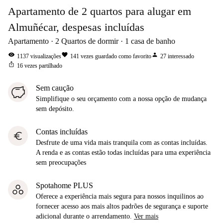
Apartamento de 2 quartos para alugar em
Almuñécar, despesas incluídas
Apartamento
2
Quartos de dormir
1
casa de banho
visibility
favorite
person
1137
visualizações
141
vezes guardado como favorito
27
interessado
ios_share
16
vezes partilhado
Sem caução
Simplifique o seu orçamento com a nossa opção de mudança
sem depósito.
Contas incluídas
euro
Desfrute de uma vida mais tranquila com as contas incluídas.
A renda e as contas estão todas incluídas para uma experiência
sem preocupações
Spotahome PLUS
Oferece a experiência mais segura para nossos inquilinos ao
fornecer acesso aos mais altos padrões de segurança e suporte
adicional durante o arrendamento.
Ver mais