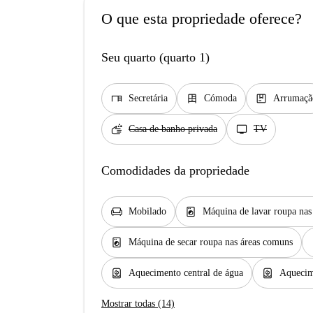
O que esta propriedade oferece?
Seu quarto (quarto 1)
desk
dresser
package
Secretária
Cómoda
Arrumaçã
soap
tv
Casa de banho privada
TV
Comodidades da propriedade
chair
local_laundry_service
Mobilado
Máquina de lavar roupa na
local_laundry_service
k
Máquina de secar roupa nas áreas comuns
water_heater
water_heater
Aquecimento central de água
Aquecim
Mostrar todas (14)