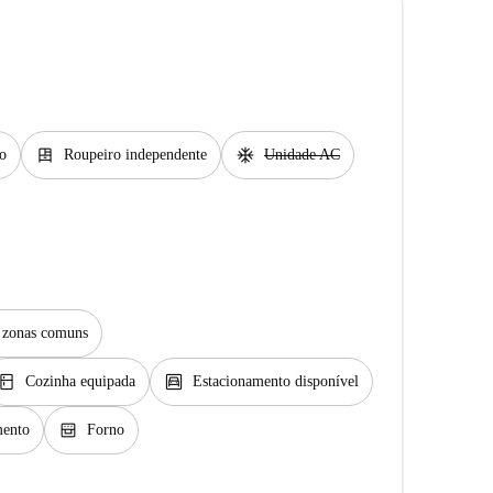
dresser
ac_unit
o
Roupeiro independente
Unidade AC
s zonas comuns
itchen
garage
Cozinha equipada
Estacionamento disponível
oven_gen
ento
Forno