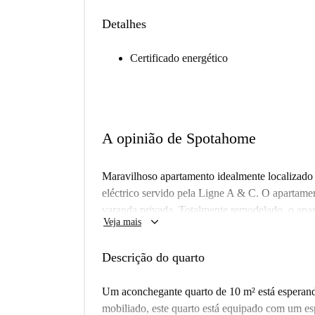
Detalhes
Certificado energético
A opinião de Spotahome
Maravilhoso apartamento idealmente localizado
eléctrico servido pela Ligne A & C. O apartame
varanda privada. Totalmente remodelado, o apa
keyboard_arrow_down
Veja mais
casa de banho, um WC separado, uma cozinha t
Dois dos grandes quartos em plano aberto têm j
Descrição do quarto
privada. Outros benefícios incluem aquecimento,
toda parte. Uma área de estacionamento seguro e
Um aconchegante quarto de 10 m² está esperan
mobiliado, este quarto está equipado com um es