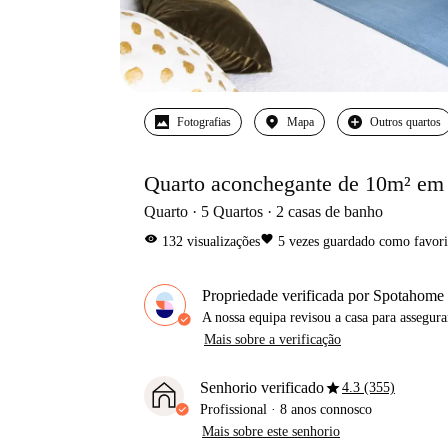
Fotografias
Mapa
Outros quartos
Quarto aconchegante de 10m² em 
Quarto
5
Quartos
2
casas de banho
visibility
favorite
132
visualizações
5
vezes guardado como favori
Propriedade verificada por Spotahome
A nossa equipa revisou a casa para assegur
Mais sobre a verificação
star
Senhorio verificado
4.3 (355)
Profissional
·
8 anos
connosco
Mais sobre este senhorio