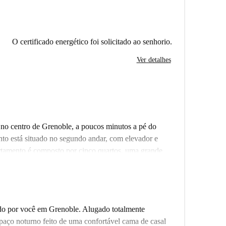
O certificado energético foi solicitado ao senhorio.
Ver detalhes
 no centro de Grenoble, a poucos minutos a pé do
nto está situado no segundo andar, com elevador e
rtamento é composto por cinco quartos, uma grande
otalmente equipada com eletrodomésticos novos.
anelas do chão ao tecto que dão acesso a uma varanda
 piso de madeira e decorações neutras e elegantes por
stá disponível.
do por você em Grenoble. Alugado totalmente
paço noturno feito de uma confortável cama de casal