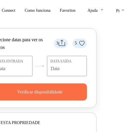
keyboard_arrow_down
keyboard_arrow_down
Connect
Como funciona
Favoritos
Ajuda
Pt
cione datas para ver os
3
5
ços
ATA ENTRADA
DATA SAÍDA
Verificar disponibilidade
 ESTA PROPRIEDADE