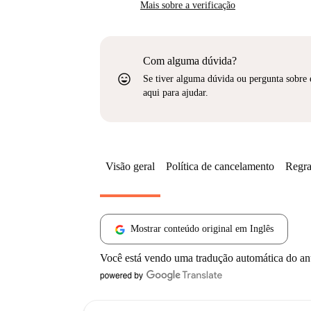
Mais sobre a verificação
Com alguma dúvida?
sentiment_very_satisfied
Se tiver alguma dúvida ou pergunta sobre 
aqui para ajudar.
Visão geral
Política de cancelamento
Regra
Mostrar conteúdo original em Inglês
Você está vendo uma tradução automática do a