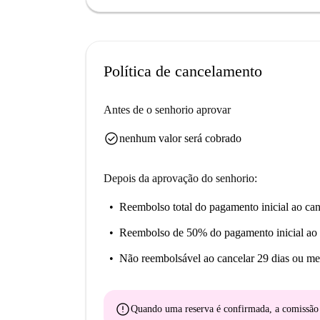
acessíveis, assim como mercados como o Mercad
Tarihi Teşvikiye Karakol Binası, enriquecem o 
possibilidades deste local encantador.
Política de cancelamento
Antes de o senhorio aprovar
check_circle
nenhum valor será cobrado
Depois da aprovação do senhorio:
Reembolso total do pagamento inicial
ao can
Reembolso de 50% do pagamento inicial
ao 
Não reembolsável
ao cancelar 29 dias ou me
error
Quando uma reserva é confirmada, a comissã