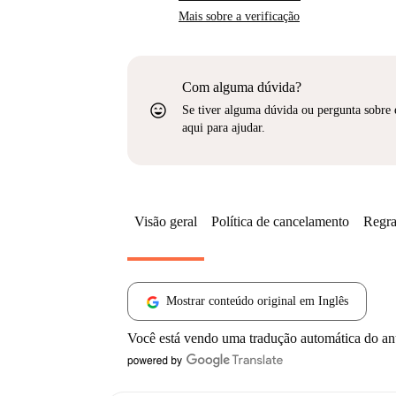
Mais sobre a verificação
Com alguma dúvida?
sentiment_very_satisfied
Se tiver alguma dúvida ou pergunta sobre 
aqui para ajudar.
Visão geral
Política de cancelamento
Regra
Mostrar conteúdo original em Inglês
Você está vendo uma tradução automática do a