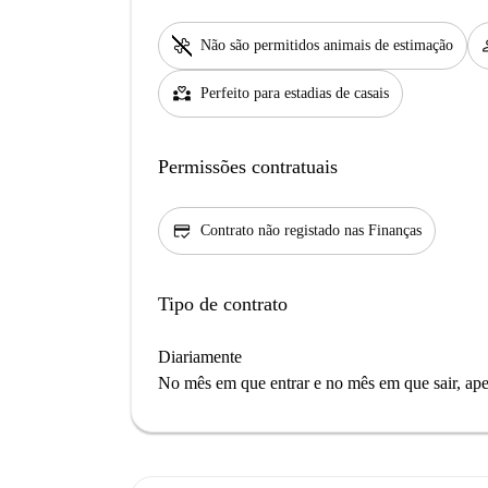
pet_supplies
per
Não são permitidos animais de estimação
partner_heart
Perfeito para estadias de casais
Permissões contratuais
credit_score
Contrato não registado nas Finanças
Tipo de contrato
Diariamente
No mês em que entrar e no mês em que sair, apen