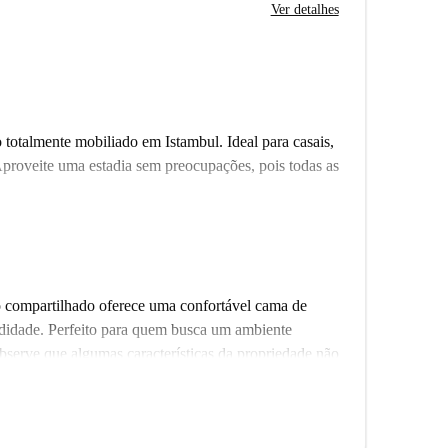
Ver detalhes
 totalmente mobiliado em Istambul. Ideal para casais,
Aproveite uma estadia sem preocupações, pois todas as
a perto de diversas comodidades. Restaurantes como
m Residence ficam a uma curta caminhada. Você
çkar nas proximidades para suas necessidades
Binası, uma importante atração turística, fica perto do
 compartilhado oferece uma confortável cama de
odidade. Perfeito para quem busca um ambiente
bserve que algumas características da propriedade não
tra e satisfatória.
opriedade está cercada por diversas comodidades.
Cafe-Taksim Elysium Residence são facilmente