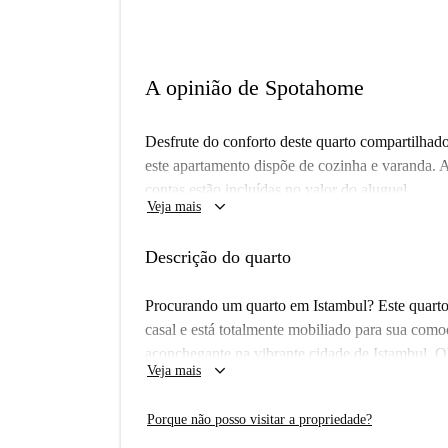
A opinião de Spotahome
Desfrute do conforto deste quarto compartilhado
este apartamento dispõe de cozinha e varanda. 
contas estão incluídas no valor do aluguel.
keyboard_arrow_down
Veja mais
A propriedade está convenientemente localizad
Midyetik Dolapdere e Naif Cafe-Taksim Elysiu
Descrição do quarto
também encontrará o Mercado Simar e a Rua Ko
diárias. Além disso, o Parque Teşvikiye Karakol 
Procurando um quarto em Istambul? Este quarto
apartamento.
casal e está totalmente mobiliado para sua com
aconchegante na vibrante cidade de Istambul. O
keyboard_arrow_down
Veja mais
são especificadas, garantindo uma experiência neu
Localizada em Akkarga Sokak, Istambul, esta pr
Porque não posso visitar a propriedade?
Restaurantes como Midyetik Dolapdere e Naif 