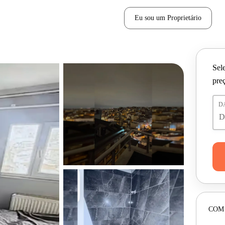
Eu sou um Proprietário
Sele
pre
D
COM