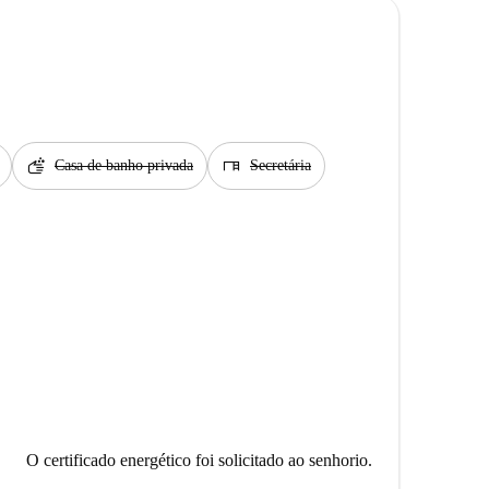
soap
desk
Casa de banho privada
Secretária
O certificado energético foi solicitado ao senhorio.