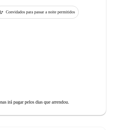
son_add
Convidados para passar a noite permitidos
as irá pagar pelos dias que arrendou.