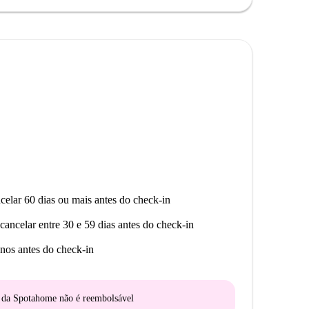
o Simar e Koçar Gida. Atrações culturais, como o
bairro com charme e vida vibrante. Venha explorar as
celar 60 dias ou mais antes do check-in
cancelar entre 30 e 59 dias antes do check-in
nos antes do check-in
o da Spotahome
não é reembolsável