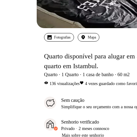
Fotografias
Mapa
Quarto disponível para alugar em
quarto em Istambul.
Quarto
1
Quarto
1
casa de banho
60
m2
visibility
favorite
136
visualizações
4
vezes guardado como favori
Sem caução
Simplifique o seu orçamento com a nossa 
Senhorio verificado
Privado
·
2 meses
connosco
Mais sobre este senhorio