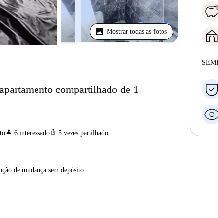
Mostrar todas as fotos
SEM
 apartamento compartilhado de 1
person
ios_share
to
6
interessado
5
vezes partilhado
opção de mudança sem depósito.