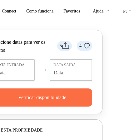
keyboard_arrow_down
keyboard_arrow_down
Connect
Como funciona
Favoritos
Ajuda
Pt
cione datas para ver os
5
4
ços
ATA ENTRADA
DATA SAÍDA
Verificar disponibilidade
 ESTA PROPRIEDADE