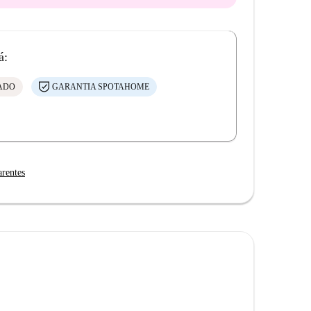
á:
CADO
GARANTIA SPOTAHOME
arentes