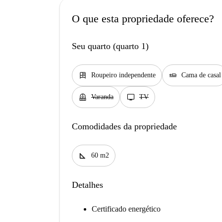
O que esta propriedade oferece?
Seu quarto (quarto 1)
dresser
airline_seat_flat
Roupeiro independente
Cama de casal
balcony
tv
Varanda
TV
Comodidades da propriedade
square_foot
60 m2
Detalhes
Certificado energético