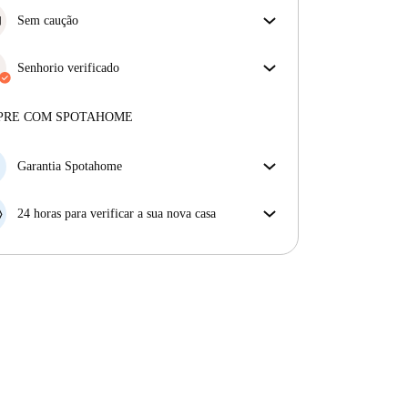
Sem caução
Simplifique o seu orçamento com a nossa opção de
mudança sem depósito.
Senhorio verificado
Privado
·
2 meses
connosco
Mais sobre este senhorio
PRE COM SPOTAHOME
Mais sobre a verificação
Garantia Spotahome
Se o proprietário cancelar a sua reserva com pouca
antecedência, nós iremos A) pagar um hotel e ajudá-
24 horas para verificar a sua nova casa
lo a encontrar novo alojamento, ou B) reembolsar o
Se a propriedade não corresponder ao prometido no
seu dinheiro na totalidade.
nosso anúncio, tem 24 horas depois de se mudar para
pedir para ser realojado.