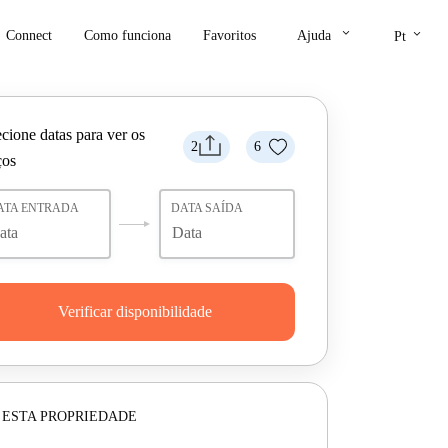
keyboard_arrow_down
keyboard_arrow_down
Connect
Como funciona
Favoritos
Ajuda
Pt
cione datas para ver os
2
6
ços
ATA ENTRADA
DATA SAÍDA
Verificar disponibilidade
 ESTA PROPRIEDADE