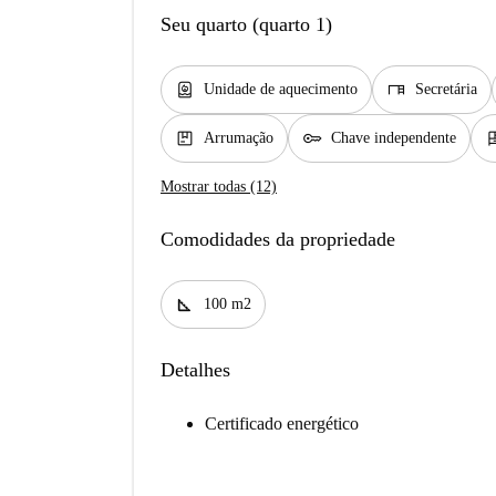
Seu quarto (quarto 1)
water_heater
desk
Unidade de aquecimento
Secretária
package
key
dre
Arrumação
Chave independente
Mostrar todas (12)
Comodidades da propriedade
square_foot
100 m2
Detalhes
Certificado energético