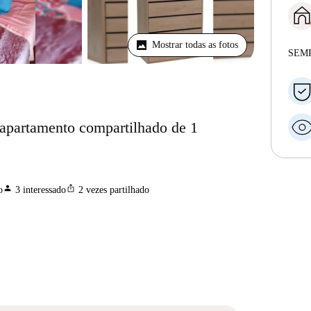
Mostrar todas as fotos
SEM
 apartamento compartilhado de 1
person
ios_share
o
3
interessado
2
vezes partilhado