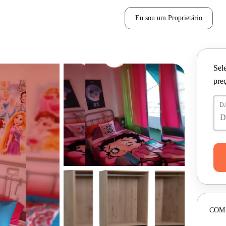
Eu sou um Proprietário
Sele
pre
D
COM