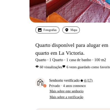
Fotografias
Mapa
Quarto disponível para alugar em
quarto em La Victoria.
Quarto
1
Quarto
1
casa de banho
100
m2
visibility
favorite
60
visualizações
6
vezes guardado como favorit
star
Senhorio verificado
4 (17)
Privado
·
4 anos
connosco
Mais sobre este senhorio
Mais sobre a verificação