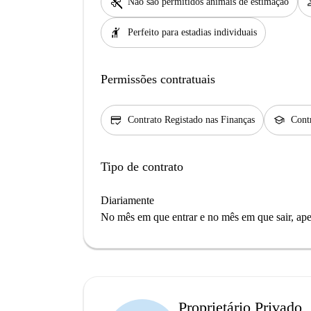
pet_supplies
per
Não são permitidos animais de estimação
hail
Perfeito para estadias individuais
Permissões contratuais
credit_score
school
Contrato Registado nas Finanças
Contr
Tipo de contrato
Diariamente
No mês em que entrar e no mês em que sair, apen
Proprietário Privado