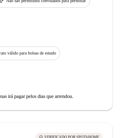
son_add
Não são permitidos convidados para pernoitar
ato válido para bolsas de estudo
as irá pagar pelos dias que arrendou.
check_circle
VERIFICADO POR SPOTAHOME