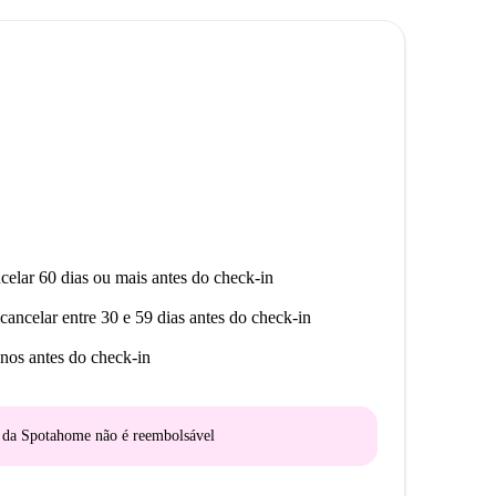
, Bianco 10 Café-Pub e Burger Tomás estão a uma
es de culinária mediterrânea, incluindo Mesón Zapatero
o mercado Masymas nas proximidades, e a área
s Gran Muralla e a sorveteria La Cremeria Jaén.
 partir deste quarto bem localizado.
celar 60 dias ou mais antes do check-in
cancelar entre 30 e 59 dias antes do check-in
nos antes do check-in
o da Spotahome
não é reembolsável