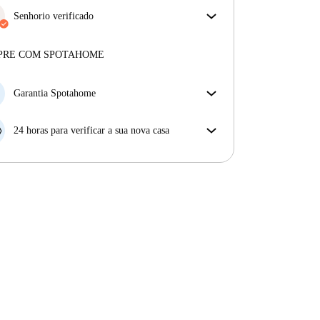
Senhorio verificado
Privado
·
4 anos
connosco
Mais sobre este senhorio
PRE COM SPOTAHOME
Mais sobre a verificação
Garantia Spotahome
Se o proprietário cancelar a sua reserva com pouca
antecedência, nós iremos A) pagar um hotel e ajudá-
24 horas para verificar a sua nova casa
lo a encontrar novo alojamento, ou B) reembolsar o
Se a propriedade não corresponder ao prometido no
seu dinheiro na totalidade.
nosso anúncio, tem 24 horas depois de se mudar para
pedir para ser realojado.