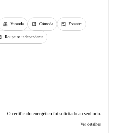
balcony
dresser
shelves
Varanda
Cómoda
Estantes
sser
Roupeiro independente
O certificado energético foi solicitado ao senhorio.
Ver detalhes