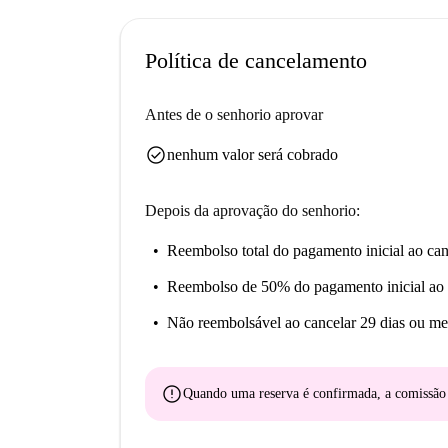
Opções gastronômicas como Ajicam, Discovery
curta distância a pé, juntamente com restaurant
Política de cancelamento
IV e Meson Walter. Fazer compras é fácil com 
também inclui lugares como o restaurante chinê
Antes de o senhorio aprovar
Explore o vibrante estilo de vida local em Jaén a
check_circle
nenhum valor será cobrado
Depois da aprovação do senhorio:
Reembolso total do pagamento inicial
ao can
Reembolso de 50% do pagamento inicial
ao 
Não reembolsável
ao cancelar 29 dias ou me
error
Quando uma reserva é confirmada, a comissã