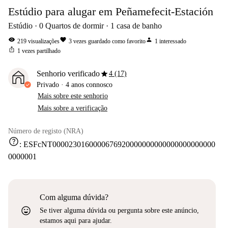
Estúdio para alugar em Peñamefecit-Estación
Estúdio
0
Quartos de dormir
1
casa de banho
visibility
favorite
person
219
visualizações
3
vezes guardado como favorito
1
interessado
ios_share
1
vezes partilhado
star
Senhorio verificado
4 (17)
Privado
·
4 anos
connosco
Mais sobre este senhorio
Mais sobre a verificação
Número de registo (NRA)
help
:
ESFcNT0000230160000676920000000000000000000000
0000001
Com alguma dúvida?
sentiment_very_satisfied
Se tiver alguma dúvida ou pergunta sobre este anúncio,
estamos aqui para ajudar.