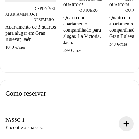
QUARTO
05
QUARTO
26
■
■
DISPONÍVEL
OUTUBRO
OUTUB
APARTAMENTO
01
■
Quarto em
Quarto em
DEZEMBRO
apartamento
apartamento
Apartamento de 3 quartos
compartilhado para
compartilhado
para alugar em Gran
alugar, La Victoria,
Gran Bulevar, 
Bulevar, Jaén
Jaén.
349 €
/
mês
1049 €
/
mês
299 €
/
mês
Como reservar
PASSO 1
Encontre a sua casa