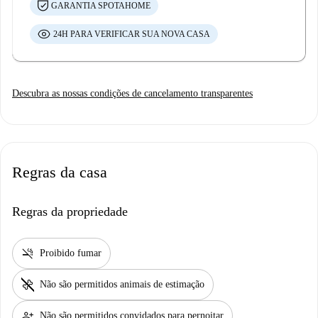
GARANTIA SPOTAHOME
24H PARA VERIFICAR SUA NOVA CASA
Descubra as nossas condições de cancelamento transparentes
Regras da casa
Regras da propriedade
smoke_free
Proibido fumar
pet_supplies
Não são permitidos animais de estimação
person_add
Não são permitidos convidados para pernoitar