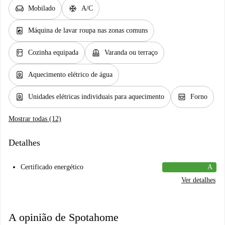
chair
ac_unit
Mobilado
A/C
local_laundry_service
Máquina de lavar roupa nas zonas comuns
kitchen
balcony
Cozinha equipada
Varanda ou terraço
water_heater
Aquecimento elétrico de água
water_heater
oven_gen
Unidades elétricas individuais para aquecimento
Forno
Mostrar todas (12)
Detalhes
Certificado energético
A
Ver detalhes
A opinião de Spotahome