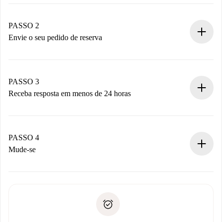
Processo de reserva 100% online.
Casas e Proprietários verificados.
Você tem todas as informações necessárias
PASSO 2
antecipadamente.
Envie o seu pedido de reserva
Envie detalhes básicos do seu perfil e método de
pagamento.
Não cobramos nada até que o proprietário confirme.
PASSO 3
Receba resposta em menos de 24 horas
O proprietário tem até 24 horas para confirmar.
Se aceita, faremos a cobrança e conectaremos você ao
proprietário.
PASSO 4
Se recusada: não cobraremos nada e ofereceremos
Mude-se
alternativas.
Combine os detalhes da chegada com o proprietário,
Documentos necessários para “
Spotahome plus
”.
entrega das chaves, etc.
Documento de identidade ou Passaporte
A Spotahome só transferirá o primeiro pagamento se você
Comprovante de solvência
não comunicar nenhum problema.
Débito direto bancário