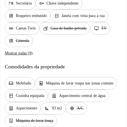
desk
key
Secretária
Chave independente
dresser
window_closed
Roupeiro embutido
Janela com vista para a rua
airline_seat_flat
soap
tv
Camas Twin
Casa de banho privada
TV
dresser
Cómoda
Mostrar todas (9)
Comodidades da propriedade
chair
local_laundry_service
Mobilado
Máquina de lavar roupa nas zonas comuns
kitchen
water_heater
Cozinha equipada
Aquecimento central de água
water_heater
square_foot
ac_unit
Aquecimento
93 m2
A/C
dishwasher_gen
Máquina de lavar louça