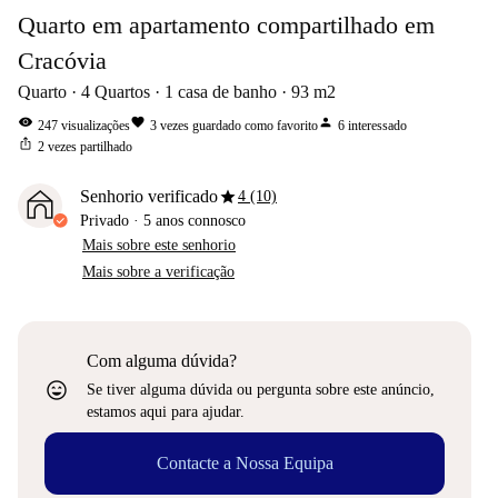
Quarto em apartamento compartilhado em
Cracóvia
Quarto
4
Quartos
1
casa de banho
93
m2
visibility
favorite
person
247
visualizações
3
vezes guardado como favorito
6
interessado
ios_share
2
vezes partilhado
star
Senhorio verificado
4 (10)
Privado
·
5 anos
connosco
Mais sobre este senhorio
Mais sobre a verificação
Com alguma dúvida?
sentiment_very_satisfied
Se tiver alguma dúvida ou pergunta sobre este anúncio,
estamos aqui para ajudar.
Contacte a Nossa Equipa