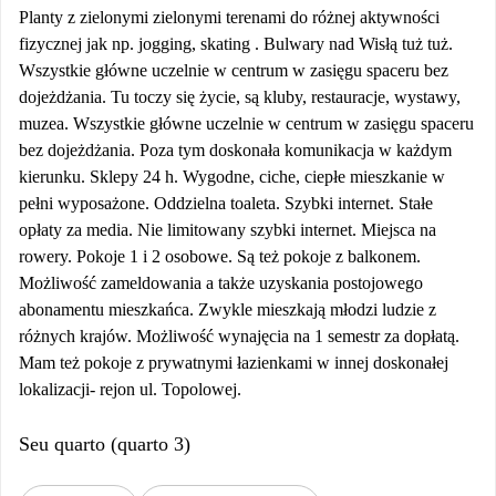
Planty z zielonymi zielonymi terenami do różnej aktywności
fizycznej jak np. jogging, skating . Bulwary nad Wisłą tuż tuż.
Wszystkie główne uczelnie w centrum w zasięgu spaceru bez
dojeżdżania. Tu toczy się życie, są kluby, restauracje, wystawy,
muzea. Wszystkie główne uczelnie w centrum w zasięgu spaceru
bez dojeżdżania. Poza tym doskonała komunikacja w każdym
kierunku. Sklepy 24 h. Wygodne, ciche, ciepłe mieszkanie w
pełni wyposażone. Oddzielna toaleta. Szybki internet. Stałe
opłaty za media. Nie limitowany szybki internet. Miejsca na
rowery. Pokoje 1 i 2 osobowe. Są też pokoje z balkonem.
Możliwość zameldowania a także uzyskania postojowego
abonamentu mieszkańca. Zwykle mieszkają młodzi ludzie z
różnych krajów. Możliwość wynajęcia na 1 semestr za dopłatą.
Mam też pokoje z prywatnymi łazienkami w innej doskonałej
lokalizacji- rejon ul. Topolowej.
Seu quarto (quarto 3)