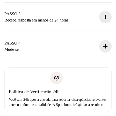
Envie detalhes básicos do seu perfil e método de
pagamento.
Não cobramos nada até que o proprietário confirme.
PASSO 3
Receba resposta em menos de 24 horas
O proprietário tem até 24 horas para confirmar.
Se aceita, faremos a cobrança e conectaremos você ao
proprietário.
PASSO 4
Se recusada: não cobraremos nada e ofereceremos
Mude-se
alternativas.
Combine os detalhes da chegada com o proprietário,
Documentos necessários para “
Spotahome plus
”.
entrega das chaves, etc.
Documento de identidade ou Passaporte
A Spotahome só transferirá o primeiro pagamento se você
Comprovante de solvência
não comunicar nenhum problema.
Débito direto bancário
Política de Verificação 24h
Você tem 24h após a entrada para reportar discrepâncias relevantes
entre o anúncio e a realidade. A Spotahome irá ajudar a resolver.