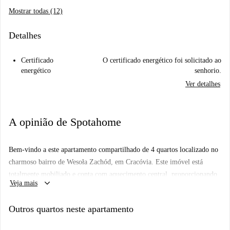
Mostrar todas (12)
Detalhes
Certificado
O certificado energético foi solicitado ao
energético
senhorio.
Ver detalhes
A opinião de Spotahome
Bem-vindo a este apartamento compartilhado de 4 quartos localizado no
charmoso bairro de Wesoła Zachód, em Cracóvia. Este imóvel está
totalmente mobiliado e conta com aquecimento central, proporcionando
keyboard_arrow_down
Veja mais
um ambiente confortável e aconchegante aos inquilinos. Não é permitido
fumar nem levar animais de estimação. O aluguel inclui as contribuições
Outros quartos neste apartamento
para eletricidade, água e Wi-Fi, a serem pagas ao proprietário. A cozinha
está equipada e as instalações de lavagem comuns estão disponíveis para