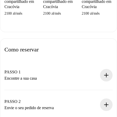
compartilhado em
compartilhado em
compartilhado em
Cracóvia
Cracóvia
Cracóvia
2100 zł
/
mês
2100 zł
/
mês
2100 zł
/
mês
Como reservar
PASSO 1
Encontre a sua casa
Processo de reserva 100% online.
Casas e Proprietários verificados.
Você tem todas as informações necessárias
PASSO 2
antecipadamente.
Envie o seu pedido de reserva