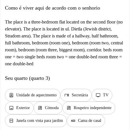
Como é viver aqui de acordo com o senhorio
The place is a three-bedroom flat located on the second floor (no
elevator). The place is located in ul. Dietla (Jewish district,
Stradom area). The place is made of a hallway, half bathroom,
full bathroom, bedroom (room one), bedroom (room two, central
room), bedroom (room three, biggest room), corridor. beds room
one = two single beds room two = one double-bed room three =
one double-bed
Seu quarto (quarto 3)
water_heater
desk
tv
Unidade de aquecimento
Secretária
TV
image
dresser
dresser
Exterior
Cómoda
Roupeiro independente
window_closed
airline_seat_flat
Janela com vista para jardim
Cama de casal