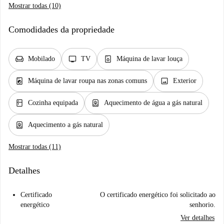
Mostrar todas (10)
Comodidades da propriedade
chair
tv
dishwasher_gen
Mobilado
TV
Máquina de lavar louça
local_laundry_service
image
Máquina de lavar roupa nas zonas comuns
Exterior
kitchen
water_heater
Cozinha equipada
Aquecimento de água a gás natural
water_heater
Aquecimento a gás natural
Mostrar todas (11)
Detalhes
Certificado
O certificado energético foi solicitado ao
energético
senhorio.
Ver detalhes