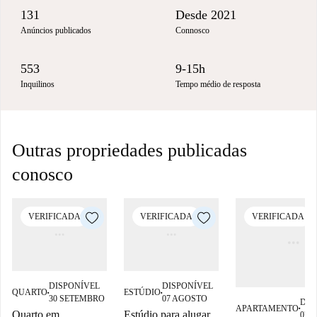
131
Desde 2021
Anúncios publicados
Connosco
553
9-15h
Inquilinos
Tempo médio de resposta
Outras propriedades publicadas
conosco
VERIFICADA
VERIFICADA
VERIFICADA
DISPONÍVEL
DISPONÍVEL
QUARTO
ESTÚDIO
■
■
30 SETEMBRO
07 AGOSTO
DIS
APARTAMENTO
■
Quarto em
Estúdio para alugar
07 