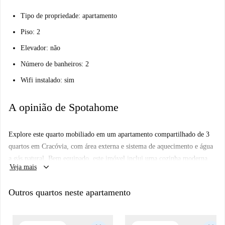
Tipo de propriedade: apartamento
Piso: 2
Elevador: não
Número de banheiros: 2
Wifi instalado: sim
A opinião de Spotahome
Explore este quarto mobiliado em um apartamento compartilhado de 3
quartos em Cracóvia, com área externa e sistema de aquecimento e água
a gás natural. Bem equipado, este imóvel inclui uma cozinha moderna
keyboard_arrow_down
Veja mais
com lava-louças e forno, além de comodidades compartilhadas como
máquina de lavar roupa e TV. Verificado e aprovado pela Spotahome.
Outros quartos neste apartamento
Localizado na vibrante Rua Dietla, este apartamento está cercado por
diversas opções gastronômicas, incluindo o Lala Seul e o Genji Premium
Sushi, ambos nas proximidades. Atrações próximas incluem o JCC