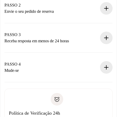
Você tem todas as informações necessárias
PASSO 2
antecipadamente.
Envie o seu pedido de reserva
Envie detalhes básicos do seu perfil e método de
pagamento.
Não cobramos nada até que o proprietário confirme.
PASSO 3
Receba resposta em menos de 24 horas
O proprietário tem até 24 horas para confirmar.
Se aceita, faremos a cobrança e conectaremos você ao
proprietário.
PASSO 4
Se recusada: não cobraremos nada e ofereceremos
Mude-se
alternativas.
Combine os detalhes da chegada com o proprietário,
Documentos necessários para “
Spotahome plus
”.
entrega das chaves, etc.
Documento de identidade ou Passaporte
A Spotahome só transferirá o primeiro pagamento se você
Comprovante de solvência
não comunicar nenhum problema.
Débito direto bancário
Política de Verificação 24h