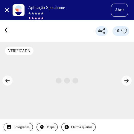
Aplicação Spotahome
Abrir
4
16
VERIFICADA
Fotografias
Mapa
Outros quartos