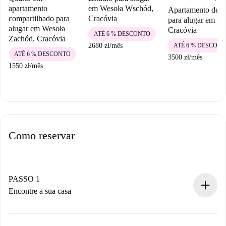
apartamento
em Wesoła Wschód,
Apartamento de 3
compartilhado para
Cracóvia
para alugar em Dą
alugar em Wesoła
Cracóvia
ATÉ 6 % DESCONTO
Zachód, Cracóvia
ATÉ 6 % DESCON
2680 zł
/
mês
ATÉ 6 % DESCONTO
3500 zł
/
mês
1550 zł
/
mês
Como reservar
PASSO 1
Encontre a sua casa
Processo de reserva 100% online.
Casas e Proprietários verificados.