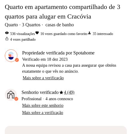
Quarto em apartamento compartilhado de 3
quartos para alugar em Cracóvia
Quarto
3
Quartos
casas de banho
visibility
favorite
person
536
visualizações
16
vezes guardado como favorito
35
interessado
ios_share
4
vezes partilhado
Propriedade verificada por Spotahome
Verificado em
18 dez 2023
A nossa equipa revisou a casa para assegurar que obténs
exatamente o que vês no anúncio.
Mais sobre a verificação
star
Senhorio verificado
4 (49)
Profissional
·
4 anos
connosco
Mais sobre este senhorio
Mais sobre a verificação