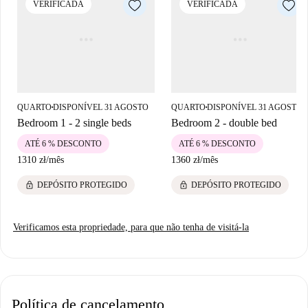
VERIFICADA
VERIFICADA
Kraków e o Mercado Groszek, ideais para o dia a dia e para explorar a
cultura local.
QUARTO
DISPONÍVEL 31 AGOSTO
QUARTO
DISPONÍVEL 31 AGOSTO
■
■
Bedroom 1 - 2 single beds
Bedroom 2 - double bed
ATÉ 6 % DESCONTO
ATÉ 6 % DESCONTO
1310 zł
/
mês
1360 zł
/
mês
lock
lock
DEPÓSITO PROTEGIDO
DEPÓSITO PROTEGIDO
Verificamos esta propriedade, para que não tenha de visitá-la
Política de cancelamento