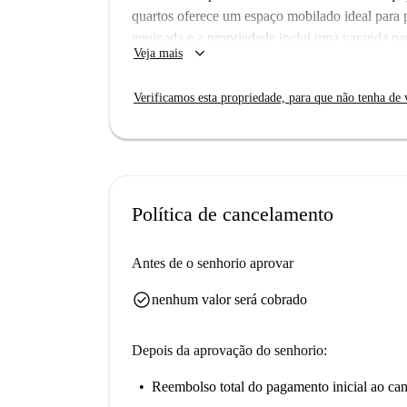
quartos oferece um espaço mobilado ideal para pr
equipada e a propriedade inclui uma varanda par
keyboard_arrow_down
Veja mais
disponível para maior comodidade. Notavelmente,
Wi-Fi, estão incluídas, garantindo uma experiê
Verificamos esta propriedade, para que não tenha de v
verificou pessoalmente esta propriedade quanto 
Localizado em Tías, encontrará uma vasta gama
Enjoyce Doe Maar Bar, o Restaurante Antonio, o
Brennans Bar ficam todos a uma curta distância 
ou britânica, há algo para todos os gostos. Este
Política de cancelamento
desfrutar dos sabores locais desta zona vibrante.
Antes de o senhorio aprovar
check_circle
nenhum valor será cobrado
Depois da aprovação do senhorio:
Reembolso total do pagamento inicial
ao can