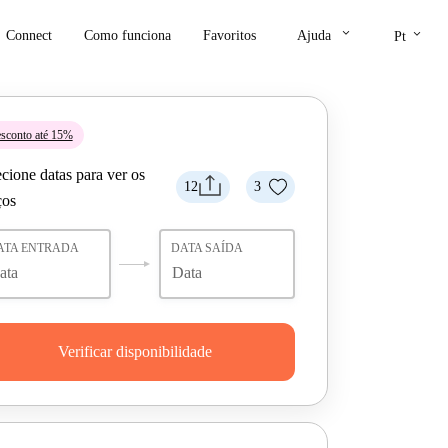
keyboard_arrow_down
keyboard_arrow_down
Connect
Como funciona
Favoritos
Ajuda
Pt
sconto até 15%
cione datas para ver os
12
3
ços
ATA ENTRADA
DATA SAÍDA
Verificar disponibilidade