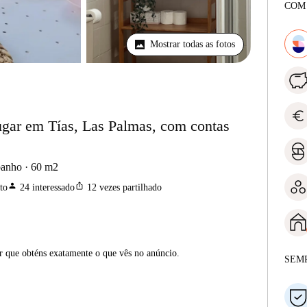
COM
Mostrar todas as fotos
euro
ugar em Tías, Las Palmas, com contas
banho
60
m2
person
ios_share
to
24
interessado
12
vezes partilhado
ar que obténs exatamente o que vês no anúncio.
SEM