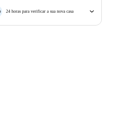
Se o proprietário cancelar a sua reserva com pouca
antecedência, nós iremos A) pagar um hotel e ajudá-
24 horas para verificar a sua nova casa
lo a encontrar novo alojamento, ou B) reembolsar o
Se a propriedade não corresponder ao prometido no
seu dinheiro na totalidade.
nosso anúncio, tem 24 horas depois de se mudar para
pedir para ser realojado.