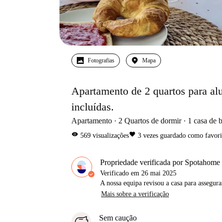
Fotografias
Mapa
Apartamento de 2 quartos para al
incluídas.
Apartamento
2
Quartos de dormir
1
casa de 
visibility
favorite
569
visualizações
3
vezes guardado como favori
Propriedade verificada por Spotahome
Verificado em
26 mai 2025
A nossa equipa revisou a casa para assegur
Mais sobre a verificação
Sem caução