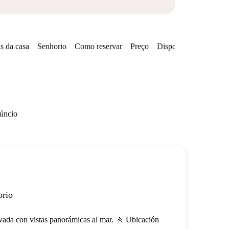
s da casa
Senhorio
Como reservar
Preço
Disponibilidades
núncio
orio
ivada con vistas panorámicas al mar. 🚶 Ubicación