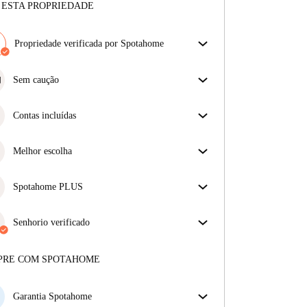
 ESTA PROPRIEDADE
Propriedade verificada por Spotahome
A nossa equipa revisou a casa para assegurar que
obténs exatamente o que vês no anúncio.
Sem caução
Mais sobre a verificação
Simplifique o seu orçamento com a nossa opção de
mudança sem depósito.
Contas incluídas
Desfrute de uma vida mais tranquila com as contas
incluídas. A renda e as contas estão todas incluídas
Melhor escolha
para uma experiência sem preocupações
Propriedades selecionadas para si com preços
fantásticos, disponibilidade e qualidade de topo.
Spotahome PLUS
Oferece a experiência mais segura para nossos
inquilinos ao fornecer acesso aos mais altos padrões
Senhorio verificado
de segurança e suporte adicional durante o
Profissional
·
1 anos
connosco
arrendamento.
Ver mais
Mais sobre este senhorio
PRE COM SPOTAHOME
Mais sobre a verificação
Garantia Spotahome