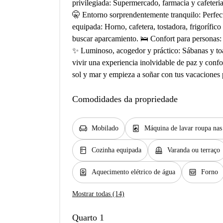
privilegiada: Supermercado, farmacia y cafeterí
🤫 Entorno sorprendentemente tranquilo: Perfect
equipada: Horno, cafetera, tostadora, frigorífico
buscar aparcamiento. 🛌 Confort para personas:
✨ Luminoso, acogedor y práctico: Sábanas y toal
vivir una experiencia inolvidable de paz y conf
sol y mar y empieza a soñar con tus vacaciones 
Comodidades da propriedade
chair
local_laundry_service
Mobilado
Máquina de lavar roupa na
kitchen
balcony
Cozinha equipada
Varanda ou terraço
water_heater
oven_gen
Aquecimento elétrico de água
Forno
Mostrar todas (14)
Quarto 1