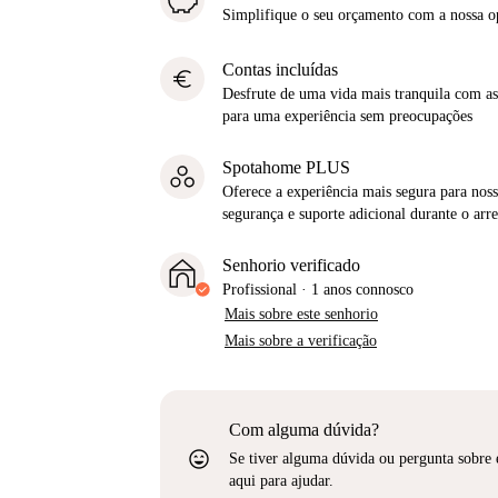
Simplifique o seu orçamento com a nossa 
Contas incluídas
euro
Desfrute de uma vida mais tranquila com as 
para uma experiência sem preocupações
Spotahome PLUS
Oferece a experiência mais segura para noss
segurança e suporte adicional durante o ar
Senhorio verificado
Profissional
·
1 anos
connosco
Mais sobre este senhorio
Mais sobre a verificação
Com alguma dúvida?
sentiment_very_satisfied
Se tiver alguma dúvida ou pergunta sobre 
aqui para ajudar.