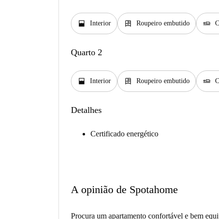
window_open
dresser
airline_seat_flat
Interior
Roupeiro embutido
C
Quarto 2
window_open
dresser
airline_seat_flat
Interior
Roupeiro embutido
C
Detalhes
Certificado energético
A opinião de Spotahome
Procura um apartamento confortável e bem equi