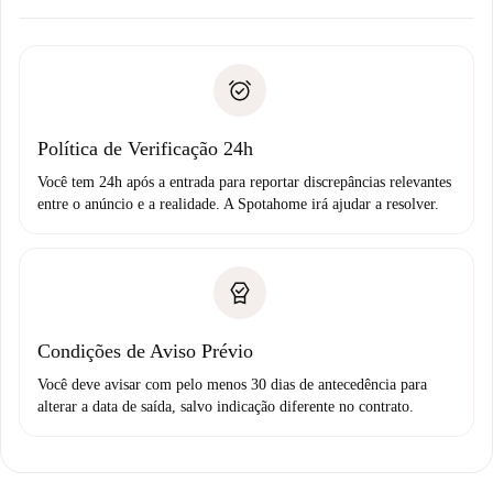
Combine os detalhes da chegada com o proprietário,
Documentos necessários para “
Spotahome plus
”.
entrega das chaves, etc.
Documento de identidade ou Passaporte
A Spotahome só transferirá o primeiro pagamento se você
Comprovante de solvência
não comunicar nenhum problema.
Débito direto bancário
Política de Verificação 24h
Você tem 24h após a entrada para reportar discrepâncias relevantes
entre o anúncio e a realidade. A Spotahome irá ajudar a resolver.
Condições de Aviso Prévio
Você deve avisar com pelo menos 30 dias de antecedência para
alterar a data de saída, salvo indicação diferente no contrato.