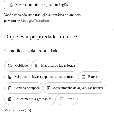
Mostrar conteúdo original em Inglês
Você está vendo uma tradução automática do anúncio
O que esta propriedade oferece?
Comodidades da propriedade
chair
dishwasher_gen
Mobilado
Máquina de lavar louça
local_laundry_service
image
Máquina de lavar roupa nas zonas comuns
Exterior
kitchen
water_heater
Cozinha equipada
Aquecimento de água a gás natural
water_heater
oven_gen
Aquecimento a gás natural
Forno
Mostrar todas (16)