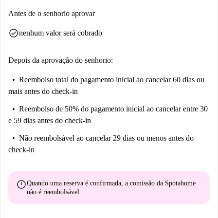
Outremeuse é uma área vibrante em Liège, com uma variedade de
Antes de o senhorio aprovar
atrações e estabelecimentos nas proximidades. Restaurantes famosos
check_circle
nenhum valor será cobrado
incluem Accattone Caffe, Chemin Dam, Casa Mezze, L'Aquilone, Wabi
Sabi Liège e Tik Tak Time. Descubra marcos culturais como Rue
Roture, Clos des Trois Roses, Fresque 'Paliss'Art Uliège e Tour
Depois da aprovação do senhorio:
Kennedy. Mergulhe em um bairro animado com uma variedade de
Reembolso total do pagamento inicial
ao cancelar 60 dias ou
opções gastronômicas e turísticas a poucos passos da sua porta.
mais antes do check-in
Reembolso de 50% do pagamento inicial
ao cancelar entre 30
e 59 dias antes do check-in
Não reembolsável
ao cancelar 29 dias ou menos antes do
check-in
error
Quando uma reserva é confirmada, a comissão da Spotahome
não é reembolsável