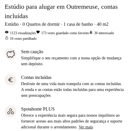
Estúdio para alugar em Outremeuse, contas
incluídas
Estúdio
0
Quartos de dormir
1
casa de banho
40
m2
visibility
favorite
person
1123
visualizações
173
vezes guardado como favorito
36
interessado
ios_share
16
vezes partilhado
Sem caução
Simplifique o seu orçamento com a nossa opção de mudança
sem depósito.
Contas incluídas
euro
Desfrute de uma vida mais tranquila com as contas incluídas.
A renda e as contas estão todas incluídas para uma experiência
sem preocupações
Spotahome PLUS
Oferece a experiência mais segura para nossos inquilinos ao
fornecer acesso aos mais altos padrões de segurança e suporte
adicional durante o arrendamento.
Ver mais