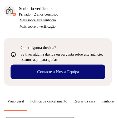
Senhorio verificado
Privado
·
2 anos
connosco
Mais sobre este senhorio
Mais sobre a verificação
Com alguma dúvida?
sentiment_very_satisfied
Se tiver alguma dúvida ou pergunta sobre este anúncio,
estamos aqui para ajudar.
Contacte a Nossa Equipa
Visão geral
Política de cancelamento
Regras da casa
Senhorio