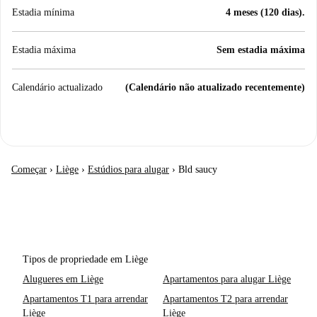
Estadia mínima
4 meses (120 dias).
Estadia máxima
Sem estadia máxima
Calendário actualizado
(Calendário não atualizado recentemente)
Começar
›
Liège
›
Estúdios para alugar
›
Bld saucy
Tipos de propriedade em Liège
Alugueres em Liège
Apartamentos para alugar Liège
Apartamentos T1 para arrendar
Apartamentos T2 para arrendar
Liège
Liège