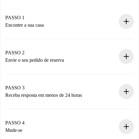
PASSO 1
Encontre a sua casa
Processo de reserva 100% online.
Casas e Proprietários verificados.
Você tem todas as informações necessárias
PASSO 2
antecipadamente.
Envie o seu pedido de reserva
Envie detalhes básicos do seu perfil e método de
pagamento.
Não cobramos nada até que o proprietário confirme.
PASSO 3
Receba resposta em menos de 24 horas
O proprietário tem até 24 horas para confirmar.
Se aceita, faremos a cobrança e conectaremos você ao
proprietário.
PASSO 4
Se recusada: não cobraremos nada e ofereceremos
Mude-se
alternativas.