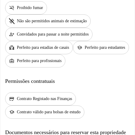
smoke_free
Proibido fumar
pet_supplies
Não são permitidos animais de estimação
person_add
Convidados para passar a noite permitidos
partner_heart
school
Perfeito para estadias de casais
Perfeito para estudantes
business_center
Perfeito para profissionais
Permissões contratuais
credit_score
Contrato Registado nas Finanças
school
Contrato válido para bolsas de estudo
Documentos necessários para reservar esta propriedade