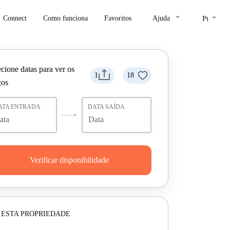
keyboard_arrow_down
keyboard_arrow_down
Connect
Como funciona
Favoritos
Ajuda
Pt
cione datas para ver os
1
18
ços
ATA ENTRADA
DATA SAÍDA
Verificar disponibilidade
 ESTA PROPRIEDADE