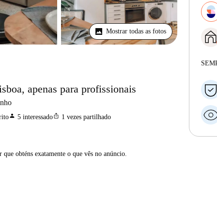
Mostrar todas as fotos
SEM
sboa, apenas para profissionais
anho
person
ios_share
ito
5
interessado
1
vezes partilhado
ar que obténs exatamente o que vês no anúncio.