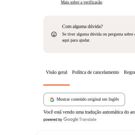
Mais sobre a verificação
Com alguma dúvida?
sentiment_very_satisfied
Se tiver alguma dúvida ou pergunta sobre 
aqui para ajudar.
Visão geral
Política de cancelamento
Regra
Mostrar conteúdo original em Inglês
Você está vendo uma tradução automática do a