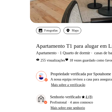
Fotografias
Mapa
Apartamento T1 para alugar em Li
Apartamento
1
Quarto de dormir
casas de b
visibility
favorite
255
visualizações
18
vezes guardado como favor
Propriedade verificada por Spotahome
A nossa equipa revisou a casa para assegur
Mais sobre a verificação
star
Senhorio verificado
4 (8)
Profissional
·
4 anos
connosco
Mais sobre este senhorio