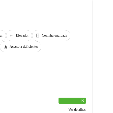
elevator
kitchen
ar
Elevador
Cozinha equipada
accessible
Acesso a deficientes
B
Ver detalhes