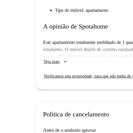
Tipo de imóvel: apartamento
A opinião de Spotahome
Este apartamento totalmente mobiliado de 1 quart
estudantes. O imóvel dispõe de cozinha equipa
roupa e TV. Animais de estimação são permitido
keyboard_arrow_down
Veja mais
acessível para pessoas com mobilidade reduzida
Localizado em Lisboa, o apartamento oferece fác
Verificamos esta propriedade, para que não tenha de v
Miradouro do Monte Agudo, o Bairro Estrela d'
proporcionando uma variedade de pontos turístic
Política de cancelamento
Antes de o senhorio aprovar