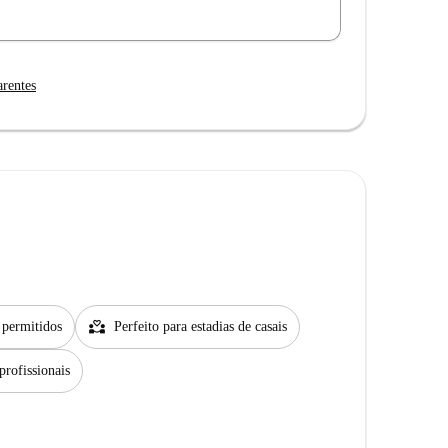
arentes
partner_heart
 permitidos
Perfeito para estadias de casais
profissionais