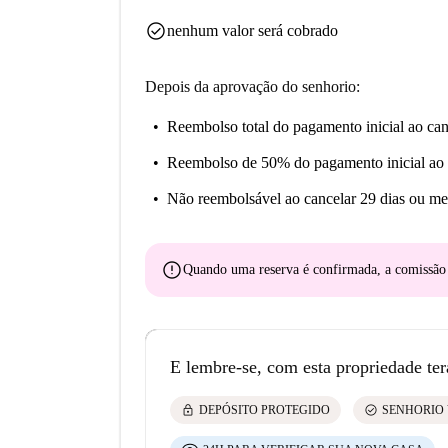
check_circle
nenhum valor será cobrado
Depois da aprovação do senhorio:
Reembolso total do pagamento inicial
ao can
Reembolso de 50% do pagamento inicial
ao 
Não reembolsável
ao cancelar 29 dias ou me
error
Quando uma reserva é confirmada, a comissã
E lembre-se, com esta propriedade ter
lock
check_circle
DEPÓSITO PROTEGIDO
SENHORIO 