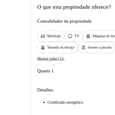
O que esta propriedade oferece?
Comodidades da propriedade
chair
tv
local_laundry_service
Mobilado
TV
Máquina de lav
balcony
pool
Varanda ou terraço
Acesso a piscina
Mostrar todas (12)
Quarto 1
Detalhes
Certificado energético