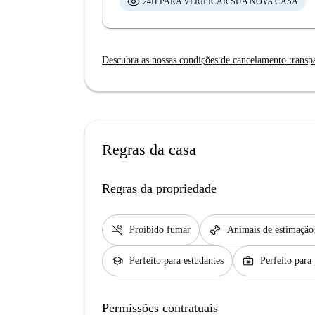
24H PARA VERIFICAR SUA NOVA CASA
Descubra as nossas condições de cancelamento transp
Regras da casa
Regras da propriedade
smoke_free
pet_supplies
Proibido fumar
Animais de estimação
school
business_center
Perfeito para estudantes
Perfeito para 
Permissões contratuais