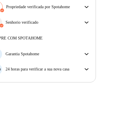
Propriedade verificada por Spotahome
A nossa equipa revisou a casa para assegurar que
obténs exatamente o que vês no anúncio.
Senhorio verificado
Mais sobre a verificação
Profissional
·
4 anos
connosco
Mais sobre este senhorio
PRE COM SPOTAHOME
Mais sobre a verificação
Garantia Spotahome
Se o proprietário cancelar a sua reserva com pouca
antecedência, nós iremos A) pagar um hotel e ajudá-
24 horas para verificar a sua nova casa
lo a encontrar novo alojamento, ou B) reembolsar o
Se a propriedade não corresponder ao prometido no
seu dinheiro na totalidade.
nosso anúncio, tem 24 horas depois de se mudar para
pedir para ser realojado.