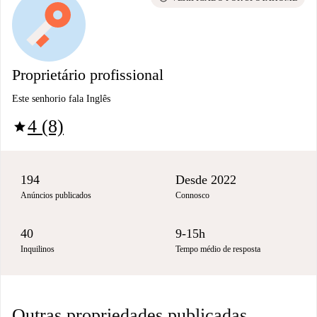
Proprietário profissional
Este senhorio fala Inglês
4 (8)
star
194
Desde 2022
Anúncios publicados
Connosco
40
9-15h
Inquilinos
Tempo médio de resposta
Outras propriedades publicadas