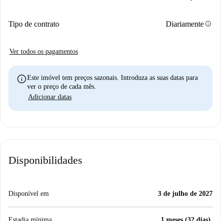
info
Tipo de contrato
Diariamente
Ver todos os pagamentos
info
Este imóvel tem preços sazonais. Introduza as suas datas para
ver o preço de cada mês.
Adicionar datas
Disponibilidades
Disponível em
3 de julho de 2027
Estadia mínima
1 meses (32 dias).