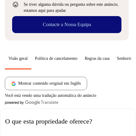
sentiment_very_satisfied
Se tiver alguma dúvida ou pergunta sobre este anúncio,
estamos aqui para ajudar.
Contacte a Nossa Equipa
Visão geral
Política de cancelamento
Regras da casa
Senhorio
Mostrar conteúdo original em Inglês
Você está vendo uma tradução automática do anúncio
O que esta propriedade oferece?