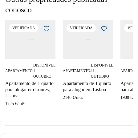
conosco
VERIFICADA
VERIFICADA
VERI
DISPONÍVEL
DISPONÍVEL
APARTAMENTO
11
APARTAMENTO
11
APARTAM
■
■
OUTUBRO
OUTUBRO
Apartamento de 1 quarto
Apartamento de 1 quarto
Apartame
para alugar em Loures,
para alugar em Lisboa
para alu
Lisboa
2146 €
/
mês
1900 €
/
m
1725 €
/
mês