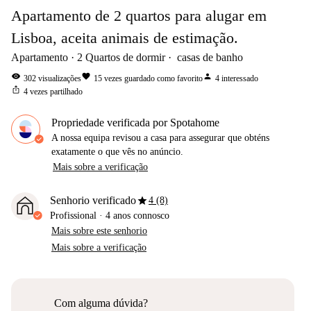
Apartamento de 2 quartos para alugar em
Lisboa, aceita animais de estimação.
Apartamento
2
Quartos de dormir
casas de banho
visibility
favorite
person
302
visualizações
15
vezes guardado como favorito
4
interessado
ios_share
4
vezes partilhado
Propriedade verificada por Spotahome
A nossa equipa revisou a casa para assegurar que obténs
exatamente o que vês no anúncio.
Mais sobre a verificação
star
Senhorio verificado
4 (8)
Profissional
·
4 anos
connosco
Mais sobre este senhorio
Mais sobre a verificação
Com alguma dúvida?