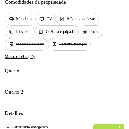
Comodidades da propriedade
chair
tv
local_laundry_service
Mobilado
TV
Máquina de lavar
elevator
kitchen
oven_gen
Elevador
Cozinha equipada
Forno
local_laundry_service
person_book
Máquina de secar
Porteiro/Receção
Mostrar todas (10)
Quarto 1
Quarto 2
Detalhes
Certificado energético
C