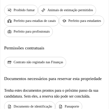
smoke_free
pet_supplies
Proibido fumar
Animais de estimação permitidos
partner_heart
school
Perfeito para estadias de casais
Perfeito para estudantes
business_center
Perfeito para profissionais
Permissões contratuais
credit_score
Contrato não registado nas Finanças
Documentos necessários para reservar esta propriedade
Tenha estes documentos prontos para o próximo passo da sua
candidatura. Sem eles, a reserva não pode ser concluída.
description
description
Documento de identificação
Passaporte