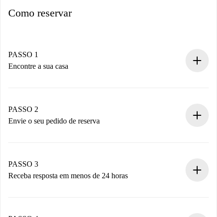
Como reservar
PASSO 1
Encontre a sua casa
Processo de reserva 100% online.
Casas e Proprietários verificados.
Você tem todas as informações necessárias
PASSO 2
antecipadamente.
Envie o seu pedido de reserva
Envie detalhes básicos do seu perfil e método de
pagamento.
Não cobramos nada até que o proprietário confirme.
PASSO 3
Receba resposta em menos de 24 horas
O proprietário tem até 24 horas para confirmar.
Se aceita, faremos a cobrança e conectaremos você ao