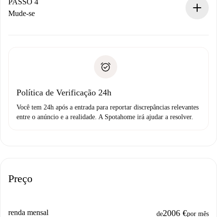
proprietário.
PASSO 4
Se recusada: não cobraremos nada e ofereceremos
Mude-se
alternativas.
Combine os detalhes da chegada com o proprietário,
Documentos necessários para “
Spotahome plus
”.
entrega das chaves, etc.
Documento de identidade ou Passaporte
A Spotahome só transferirá o primeiro pagamento se você
Comprovante de solvência
não comunicar nenhum problema.
Débito direto bancário
Política de Verificação 24h
Você tem 24h após a entrada para reportar discrepâncias relevantes
entre o anúncio e a realidade. A Spotahome irá ajudar a resolver.
Preço
renda mensal
2006 €
de
por mês