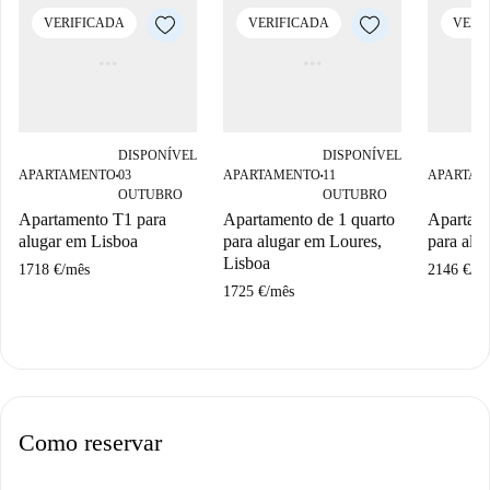
VERIFICADA
VERIFICADA
VERI
DISPONÍVEL
DISPONÍVEL
APARTAMENTO
03
APARTAMENTO
11
APARTAM
■
■
OUTUBRO
OUTUBRO
Apartamento T1 para
Apartamento de 1 quarto
Apartame
alugar em Lisboa
para alugar em Loures,
para alu
Lisboa
1718 €
/
mês
2146 €
/
m
1725 €
/
mês
Como reservar