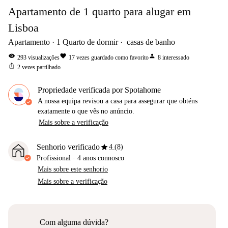
Apartamento de 1 quarto para alugar em
Lisboa
Apartamento
1
Quarto de dormir
casas de banho
visibility
favorite
person
293
visualizações
17
vezes guardado como favorito
8
interessado
ios_share
2
vezes partilhado
Propriedade verificada por Spotahome
A nossa equipa revisou a casa para assegurar que obténs
exatamente o que vês no anúncio.
Mais sobre a verificação
star
Senhorio verificado
4 (8)
Profissional
·
4 anos
connosco
Mais sobre este senhorio
Mais sobre a verificação
Com alguma dúvida?