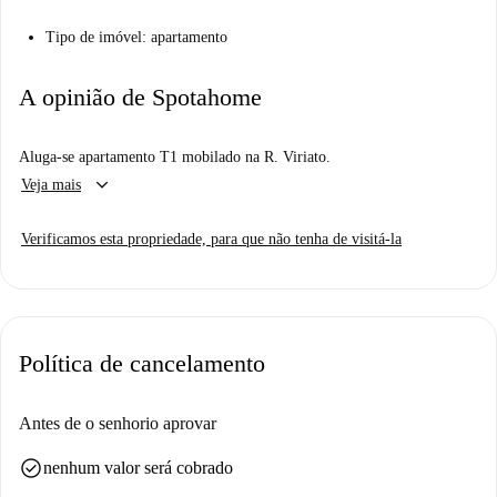
Tipo de imóvel: apartamento
A opinião de Spotahome
Aluga-se apartamento T1 mobilado na R. Viriato.
keyboard_arrow_down
Veja mais
Verificamos esta propriedade, para que não tenha de visitá-la
Política de cancelamento
Antes de o senhorio aprovar
check_circle
nenhum valor será cobrado