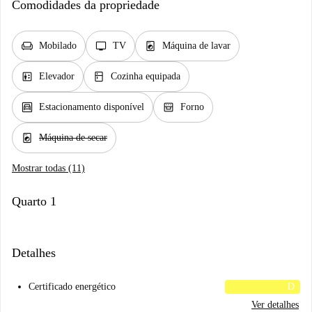
Comodidades da propriedade
chair
tv
local_laundry_service
Mobilado
TV
Máquina de lavar
elevator
kitchen
Elevador
Cozinha equipada
garage
oven_gen
Estacionamento disponível
Forno
local_laundry_service
Máquina de secar
Mostrar todas (11)
Quarto 1
Detalhes
Certificado energético
D
Ver detalhes