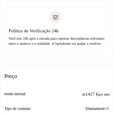
Documentos necessários para “
Spotahome plus
”.
entrega das chaves, etc.
Documento de identidade ou Passaporte
A Spotahome só transferirá o primeiro pagamento se você
Comprovante de solvência
não comunicar nenhum problema.
Débito direto bancário
Política de Verificação 24h
Você tem 24h após a entrada para reportar discrepâncias relevantes
entre o anúncio e a realidade. A Spotahome irá ajudar a resolver.
Preço
renda mensal
1417 €
de
por mês
info
Tipo de contrato
Diariamente