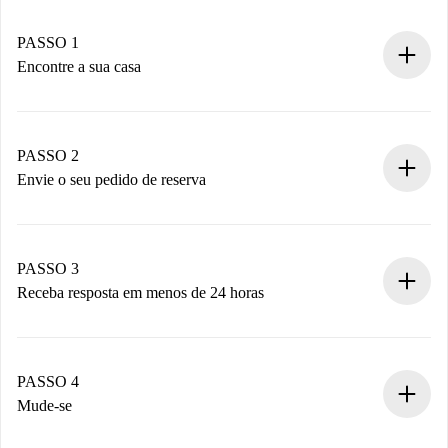
PASSO 1
Encontre a sua casa
Processo de reserva 100% online.
Casas e Proprietários verificados.
Você tem todas as informações necessárias
PASSO 2
antecipadamente.
Envie o seu pedido de reserva
Envie detalhes básicos do seu perfil e método de
pagamento.
Não cobramos nada até que o proprietário confirme.
PASSO 3
Receba resposta em menos de 24 horas
O proprietário tem até 24 horas para confirmar.
Se aceita, faremos a cobrança e conectaremos você ao
proprietário.
PASSO 4
Se recusada: não cobraremos nada e ofereceremos
Mude-se
alternativas.
Combine os detalhes da chegada com o proprietário,