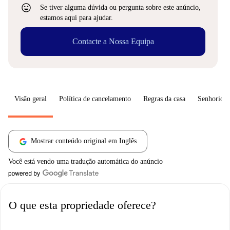
sentiment_very_satisfied
Se tiver alguma dúvida ou pergunta sobre este anúncio,
estamos aqui para ajudar.
Contacte a Nossa Equipa
Visão geral
Política de cancelamento
Regras da casa
Senhorio
Mostrar conteúdo original em Inglês
Você está vendo uma tradução automática do anúncio
O que esta propriedade oferece?