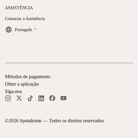
ASSISTÊNCIA
Contactar a Assistência
keyboard_arrow_down
Português
Métodos de pagamento
Obter a aplicação
Siga-nos
©
2026
Spotahome —
Todos os direitos reservados