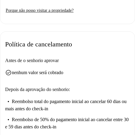
interior da propriedade, mas não são permitidos animais de estimação,
Porque não posso visitar a propriedade?
tornando-a uma opção perfeita para indivíduos ou casais.
O apartamento tem uma localização central em Lisboa. As atrações
próximas incluem o famoso Chafariz Rainha Dona Amélia e o
Geomonumento do Rio Seco, que são ótimos locais para explorar a
Política de cancelamento
vibrante cultura da cidade. Além disso, encontrará restaurantes deliciosos
como o Savana Sushi Ajuda, o Leão da Boa-Hora e o Fernandes & Silva
nas proximidades, além de conveniências do dia a dia como o mercado
Antes de o senhorio aprovar
Pingo Doce. Este imóvel não foi verificado pessoalmente pela
check_circle
nenhum valor será cobrado
Spotahome, mas fique tranquilo, todos os anúncios passam por uma
criteriosa análise da nossa equipa de confiança.
Depois da aprovação do senhorio:
Reembolso total do pagamento inicial
ao cancelar 60 dias ou
mais antes do check-in
Reembolso de 50% do pagamento inicial
ao cancelar entre 30
e 59 dias antes do check-in