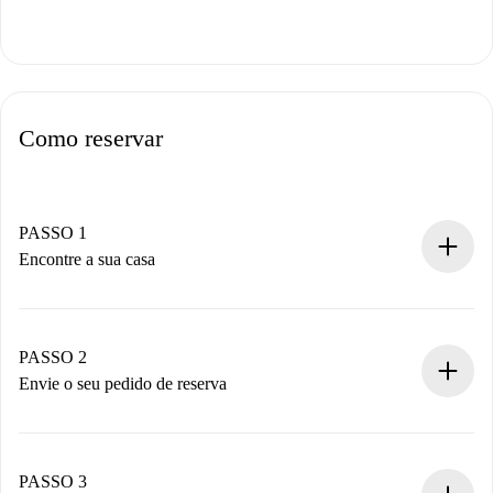
Como reservar
PASSO 1
Encontre a sua casa
Processo de reserva 100% online.
Casas e Proprietários verificados.
Você tem todas as informações necessárias
PASSO 2
antecipadamente.
Envie o seu pedido de reserva
Envie detalhes básicos do seu perfil e método de
pagamento.
Não cobramos nada até que o proprietário confirme.
PASSO 3