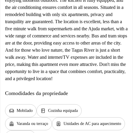
enjoying moments outdoors. The kitchen is fully equipped, and
the air conditioning ensures comfort in all seasons. Situated in a
remodeled building with only six apartments, privacy and
tranquility are guaranteed. The location is excellent, less than a
five minute walk from supermarkets and the Ajuda market, with a
wide range of commerce and services nearby. Bus and tram stops
are at the door, providing easy access to other areas of the city.
And for those who love nature, the Tagus River is just a short
walk away. Water and internet/TV expenses are included in the
price, making this apartment even more attractive. Don't miss the
opportunity to live in a space that combines comfort, practicality,
and a privileged location!
Comodidades da propriedade
chair
kitchen
Mobilado
Cozinha equipada
balcony
water_heater
Varanda ou terraço
Unidades de AC para aquecimento