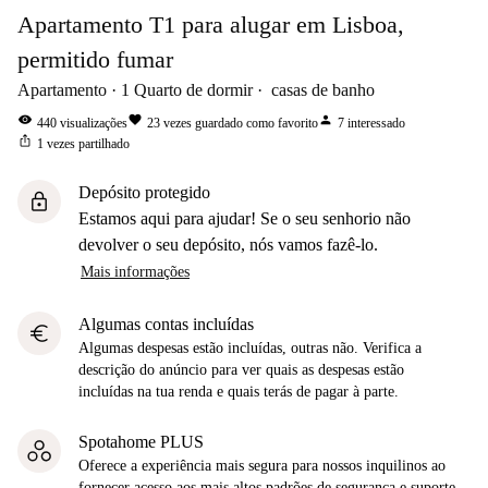
Apartamento T1 para alugar em Lisboa,
permitido fumar
Apartamento
1
Quarto de dormir
casas de banho
visibility
favorite
person
440
visualizações
23
vezes guardado como favorito
7
interessado
ios_share
1
vezes partilhado
Depósito protegido
lock
Estamos aqui para ajudar! Se o seu senhorio não
devolver o seu depósito, nós vamos fazê-lo.
Mais informações
Algumas contas incluídas
euro
Algumas despesas estão incluídas, outras não. Verifica a
descrição do anúncio para ver quais as despesas estão
incluídas na tua renda e quais terás de pagar à parte.
Spotahome PLUS
Oferece a experiência mais segura para nossos inquilinos ao
fornecer acesso aos mais altos padrões de segurança e suporte