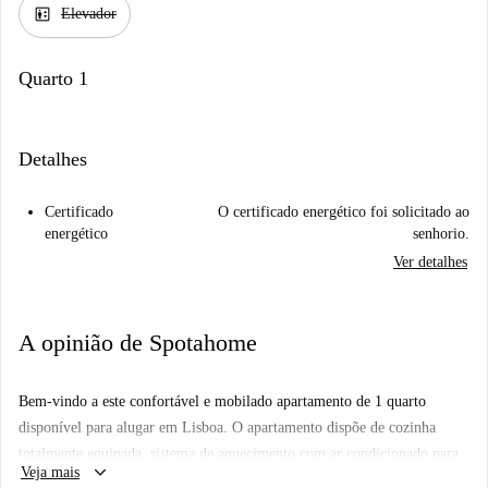
elevator
Elevador
Quarto 1
Detalhes
Certificado
O certificado energético foi solicitado ao
energético
senhorio.
Ver detalhes
A opinião de Spotahome
Bem-vindo a este confortável e mobilado apartamento de 1 quarto
disponível para alugar em Lisboa. O apartamento dispõe de cozinha
totalmente equipada, sistema de aquecimento com ar condicionado para
keyboard_arrow_down
Veja mais
o seu conforto e uma encantadora varanda. É permitido fumar no