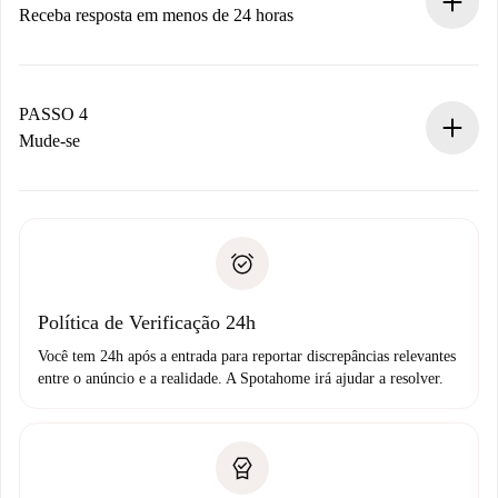
Receba resposta em menos de 24 horas
O proprietário tem até 24 horas para confirmar.
Se aceita, faremos a cobrança e conectaremos você ao
proprietário.
PASSO 4
Se recusada: não cobraremos nada e ofereceremos
Mude-se
alternativas.
Combine os detalhes da chegada com o proprietário,
Documentos necessários para “
Spotahome plus
”.
entrega das chaves, etc.
Documento de identidade ou Passaporte
A Spotahome só transferirá o primeiro pagamento se você
Comprovante de solvência
não comunicar nenhum problema.
Débito direto bancário
Política de Verificação 24h
Você tem 24h após a entrada para reportar discrepâncias relevantes
entre o anúncio e a realidade. A Spotahome irá ajudar a resolver.