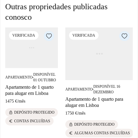
Outras propriedades publicadas
conosco
VERIFICADA
VERIFICADA
DISPONÍVEL
APARTAMENTO
■
01 OUTUBRO
DISPONÍVEL 16
Apartamento de 1 quarto
APARTAMENTO
■
DEZEMBRO
para alugar em Lisboa
Apartamento de 1 quarto para
1475 €
/
mês
alugar em Lisboa
lock
DEPÓSITO PROTEGIDO
1750 €
/
mês
euro
CONTAS INCLUÍDAS
lock
DEPÓSITO PROTEGIDO
euro
ALGUMAS CONTAS INCLUÍDAS