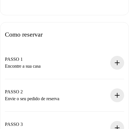
Como reservar
PASSO 1
Encontre a sua casa
Processo de reserva 100% online.
Casas e Proprietários verificados.
Você tem todas as informações necessárias
PASSO 2
antecipadamente.
Envie o seu pedido de reserva
Envie detalhes básicos do seu perfil e método de
pagamento.
Não cobramos nada até que o proprietário confirme.
PASSO 3