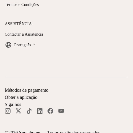
Termos e Condições
ASSISTÊNCIA
Contactar a Assistência
keyboard_arrow_down
Português
Métodos de pagamento
Obter a aplicação
Siga-nos
©
2026
Spotahome —
Todos os direitos reservados