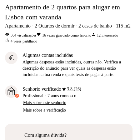
Apartamento de 2 quartos para alugar em
Lisboa com varanda
Apartamento
2
Quartos de dormir
2
casas de banho
115
m2
visibility
favorite
person
364
visualizações
16
vezes guardado como favorito
12
interessado
ios_share
4
vezes partilhado
Algumas contas incluídas
euro
Algumas despesas estão incluídas, outras não. Verifica a
descrição do anúncio para ver quais as despesas estão
incluídas na tua renda e quais terás de pagar à parte.
star
Senhorio verificado
3.8 (26)
Profissional
·
7 anos
connosco
Mais sobre este senhorio
Mais sobre a verificação
Com alguma dúvida?