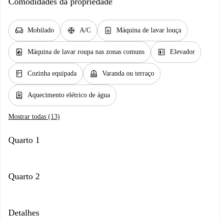
Comodidades da propriedade
chair
ac_unit
dishwasher_gen
Mobilado
A/C
Máquina de lavar louça
local_laundry_service
elevator
Máquina de lavar roupa nas zonas comuns
Elevador
kitchen
balcony
Cozinha equipada
Varanda ou terraço
water_heater
Aquecimento elétrico de água
Mostrar todas (13)
Quarto 1
Quarto 2
Detalhes