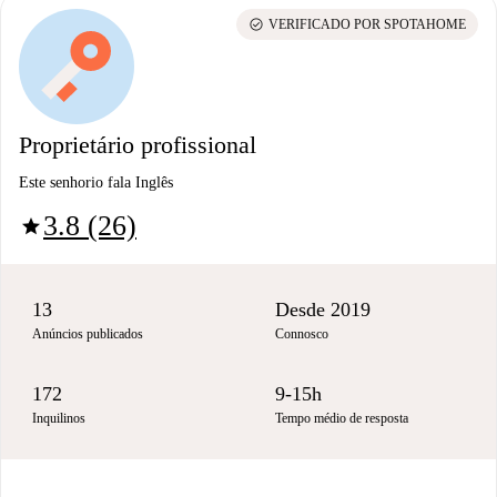
check_circle
VERIFICADO POR SPOTAHOME
Proprietário profissional
Este senhorio fala Inglês
3.8 (26)
star
13
Desde 2019
Anúncios publicados
Connosco
172
9-15h
Inquilinos
Tempo médio de resposta