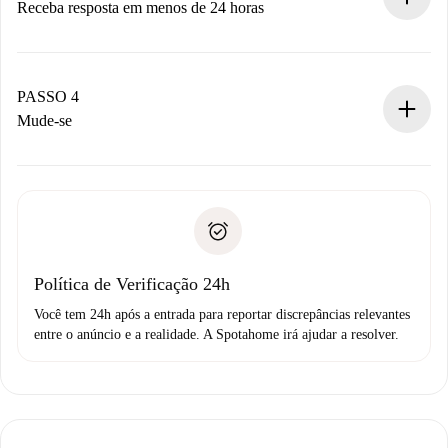
Receba resposta em menos de 24 horas
O proprietário tem até 24 horas para confirmar.
Se aceita, faremos a cobrança e conectaremos você ao
proprietário.
PASSO 4
Se recusada: não cobraremos nada e ofereceremos
Mude-se
alternativas.
Combine os detalhes da chegada com o proprietário,
Documentos necessários para “
Spotahome plus
”.
entrega das chaves, etc.
Documento de identidade ou Passaporte
A Spotahome só transferirá o primeiro pagamento se você
Comprovante de solvência
não comunicar nenhum problema.
Débito direto bancário
Política de Verificação 24h
Você tem 24h após a entrada para reportar discrepâncias relevantes
entre o anúncio e a realidade. A Spotahome irá ajudar a resolver.