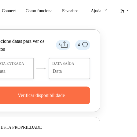
keyboard_arrow_down
keyboard_arrow_down
Connect
Como funciona
Favoritos
Ajuda
Pt
cione datas para ver os
5
4
ços
ATA ENTRADA
DATA SAÍDA
Verificar disponibilidade
 ESTA PROPRIEDADE