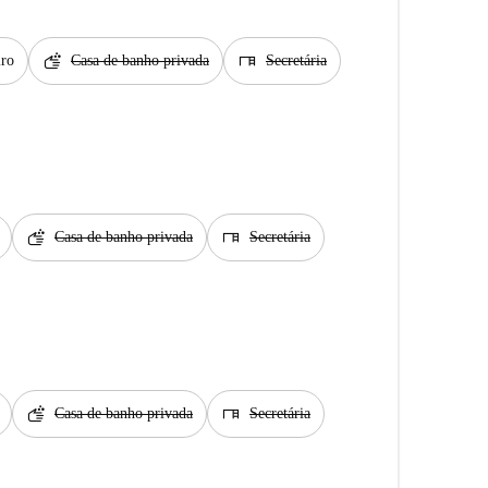
soap
desk
iro
Casa de banho privada
Secretária
soap
desk
Casa de banho privada
Secretária
soap
desk
Casa de banho privada
Secretária