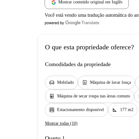
Mostrar conteúdo original em Inglês
Você está vendo uma tradução automática do a
O que esta propriedade oferece?
Comodidades da propriedade
chair
dishwasher_gen
Mobilado
Máquina de lavar louça
local_laundry_service
e
Máquina de secar roupa nas áreas comuns
garage
square_foot
Estacionamento disponível
177 m2
Mostrar todas (10)
Quarto 1