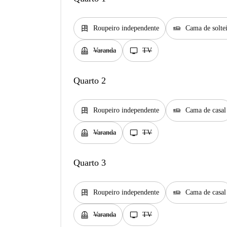
dresser
airline_seat_flat
Roupeiro independente
Cama de solte
balcony
tv
Varanda
TV
Quarto 2
dresser
airline_seat_flat
Roupeiro independente
Cama de casal
balcony
tv
Varanda
TV
Quarto 3
dresser
airline_seat_flat
Roupeiro independente
Cama de casal
balcony
tv
Varanda
TV