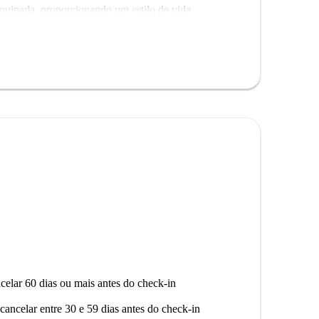
equipada, proporcionando um estilo de vida
a residência permanente, ideal para inquilinos de
atégica no coração de Lisboa, com proximidade a
ocais históricos como a Estátua de Eusébio. As opções
idades, incluindo restaurantes como o Boa Kitchens e
celar 60 dias ou mais antes do check-in
cancelar entre 30 e 59 dias antes do check-in