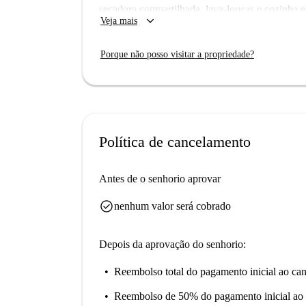
secadora compartilhada, lava-louças e cozinha 
keyboard_arrow_down
Veja mais
confortável e completo. Além disso, é permitida 
longa duração.
Porque não posso visitar a propriedade?
O apartamento desfruta de uma localização estr
atrações imperdíveis como o Estádio da Luz e l
gastronômicas são vastas e variadas nas proxim
o The Darjeeling Express.
Política de cancelamento
Antes de o senhorio aprovar
check_circle
nenhum valor será cobrado
Depois da aprovação do senhorio:
Reembolso total do pagamento inicial
ao can
Reembolso de 50% do pagamento inicial
ao 