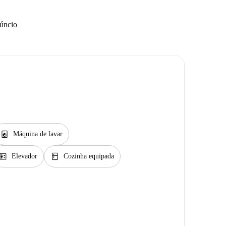
núncio
local_laundry_service
Máquina de lavar
levator
kitchen
Elevador
Cozinha equipada