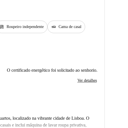
resser
airline_seat_flat
Roupeiro independente
Cama de casal
O certificado energético foi solicitado ao senhorio.
Ver detalhes
artos, localizado na vibrante cidade de Lisboa. O
casais e inclui máquina de lavar roupa privativa,