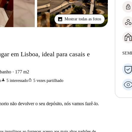
lock
Mostrar todas as fotos
gar em Lisboa, ideal para casais e
SEM
 banho
177
m2
person
ios_share
o
5
interessado
5
vezes partilhado
horio não devolver o seu depósito, nós vamos fazê-lo.
os inquilinos ao fornecer acesso aos mais altos padrões de