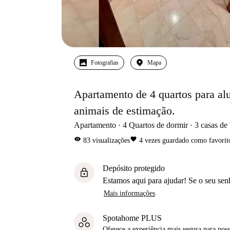
Fotografias
Mapa
Apartamento de 4 quartos para alu
animais de estimação.
Apartamento
4
Quartos de dormir
3
casas de
visibility
favorite
83
visualizações
4
vezes guardado como favorit
Depósito protegido
lock
Estamos aqui para ajudar! Se o seu sen
Mais informações
Spotahome PLUS
Oferece a experiência mais segura para noss