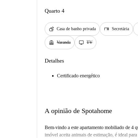
Quarto 4
soap
desk
d
Casa de banho privada
Secretária
balcony
tv
Varanda
TV
Detalhes
Certificado energético
A opinião de Spotahome
Bem-vindo a este apartamento mobiliado de 4 qu
imóvel aceita animais de estimação, é ideal para 