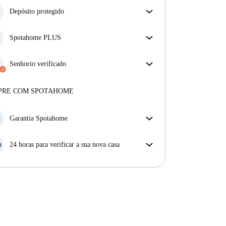
Depósito protegido
Estamos aqui para ajudar! Se o seu senhorio não
devolver o seu depósito, nós vamos fazê-lo.
Spotahome PLUS
Mais informações
Oferece a experiência mais segura para nossos
inquilinos ao fornecer acesso aos mais altos padrões
Senhorio verificado
de segurança e suporte adicional durante o
Privado
·
3 meses
connosco
arrendamento.
Ver mais
Mais sobre este senhorio
PRE COM SPOTAHOME
Mais sobre a verificação
Garantia Spotahome
Se o proprietário cancelar a sua reserva com pouca
antecedência, nós iremos A) pagar um hotel e ajudá-
24 horas para verificar a sua nova casa
lo a encontrar novo alojamento, ou B) reembolsar o
Se a propriedade não corresponder ao prometido no
seu dinheiro na totalidade.
nosso anúncio, tem 24 horas depois de se mudar para
pedir para ser realojado.