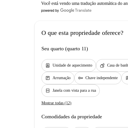
Você está vendo uma tradução automática do a
O que esta propriedade oferece?
Seu quarto (quarto 11)
water_heater
soap
Unidade de aquecimento
Casa de banh
package
key
dre
Arrumação
Chave independente
window_closed
Janela com vista para a rua
Mostrar todas (12)
Comodidades da propriedade