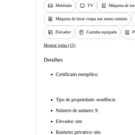
chair
tv
dishwasher_gen
Mobilado
TV
Máquina de lav
local_laundry_service
Máquina de lavar roupa nas zonas comuns
elevator
kitchen
person_book
Elevador
Cozinha equipada
P
Mostrar todas (15)
Detalhes
Certificado energético
Tipo de propriedade: residência
Número de andares: 9
Elevador: sim
Banheiro privativo: sim