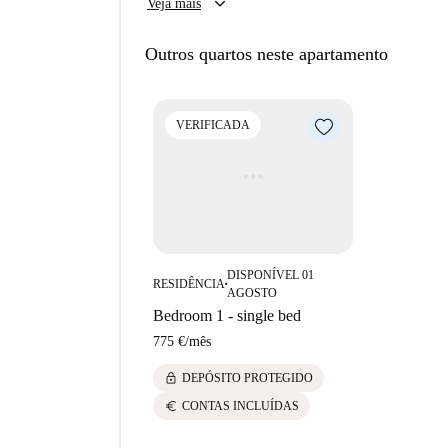
keyboard_arrow_down
Veja mais
Esta propriedade fica em uma residência. 
quase idênticas no edifício. Portanto, o q
Outros quartos neste apartamento
que você realmente aluga.
VERIFICADA
DISPONÍVEL 01
RESIDÊNCIA
■
AGOSTO
Bedroom 1 - single bed
775 €
/
mês
lock
DEPÓSITO PROTEGIDO
euro
CONTAS INCLUÍDAS