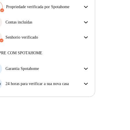
Propriedade verificada por Spotahome
A nossa equipa revisou a casa para assegurar que
obténs exatamente o que vês no anúncio.
Contas incluídas
Mais sobre a verificação
Desfrute de uma vida mais tranquila com as contas
incluídas. A renda e as contas estão todas incluídas
Senhorio verificado
para uma experiência sem preocupações
Profissional
·
8 anos
connosco
Mais sobre este senhorio
PRE COM SPOTAHOME
Mais sobre a verificação
Garantia Spotahome
Se o proprietário cancelar a sua reserva com pouca
antecedência, nós iremos A) pagar um hotel e ajudá-
24 horas para verificar a sua nova casa
lo a encontrar novo alojamento, ou B) reembolsar o
Se a propriedade não corresponder ao prometido no
seu dinheiro na totalidade.
nosso anúncio, tem 24 horas depois de se mudar para
pedir para ser realojado.