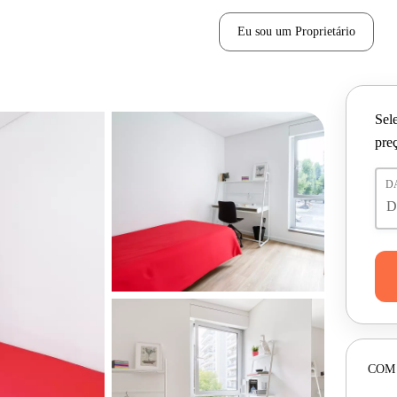
Eu sou um Proprietário
Sele
pre
D
COM