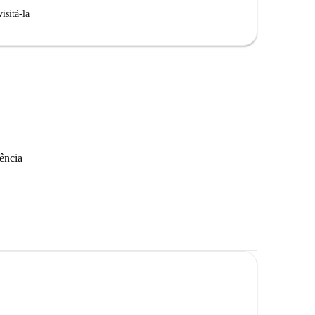
isitá-la
ência