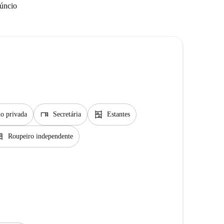
núncio
desk
shelves
o privada
Secretária
Estantes
sser
Roupeiro independente