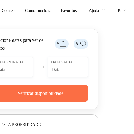
keyboard_arrow_down
keyboard_arrow_down
Connect
Como funciona
Favoritos
Ajuda
Pt
cione datas para ver os
5
5
ços
ATA ENTRADA
DATA SAÍDA
Verificar disponibilidade
 ESTA PROPRIEDADE