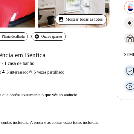
Mostrar todas as fotos
euro
Planta detalhada
Outros quartos
ência em Benfica
SEM
r
1
casa de banho
person
ios_share
o
5
interessado
5
vezes partilhado
ar que obténs exatamente o que vês no anúncio.
contas incluídas. A renda e as contas estão todas incluídas