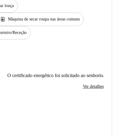
ar louça
local_laundry_service
Máquina de secar roupa nas áreas comuns
orteiro/Receção
O certificado energético foi solicitado ao senhorio.
Ver detalhes