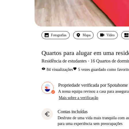
Fotografias
Mapa
Video
Quartos para alugar em uma resid
Residência de estudantes
16
Quartos de dormi
visibility
favorite
84
visualizações
5
vezes guardado como favorit
Propriedade verificada por Spotahome
A nossa equipa revisou a casa para assegur
Mais sobre a verificação
Contas incluídas
euro
Desfrute de uma vida mais tranquila com as 
para uma experiência sem preocupações