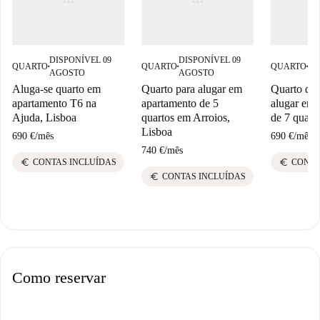
DISPONÍVEL 09
DISPONÍVEL 09
DI
QUARTO
QUARTO
QUARTO
■
■
■
AGOSTO
AGOSTO
AG
Aluga-se quarto em
Quarto para alugar em
Quarto dis
apartamento T6 na
apartamento de 5
alugar em 
Ajuda, Lisboa
quartos em Arroios,
de 7 quart
Lisboa
690 €
/
mês
690 €
/
mês
740 €
/
mês
euro
euro
CONTAS INCLUÍDAS
CONTA
euro
CONTAS INCLUÍDAS
Como reservar