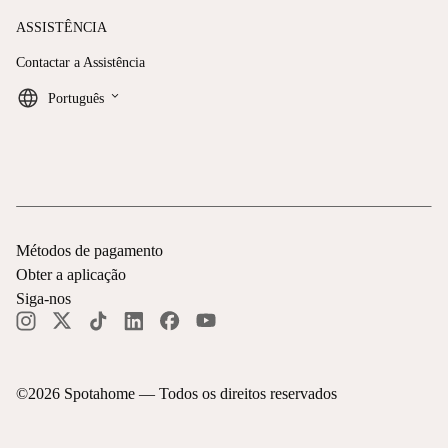
ASSISTÊNCIA
Contactar a Assistência
keyboard_arrow_down
Português
Métodos de pagamento
Obter a aplicação
Siga-nos
©
2026
Spotahome —
Todos os direitos reservados