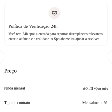
entrega das chaves, etc.
Documento de identidade ou Passaporte
A Spotahome só transferirá o primeiro pagamento se você
Comprovante de solvência
não comunicar nenhum problema.
Débito direto bancário
Política de Verificação 24h
Você tem 24h após a entrada para reportar discrepâncias relevantes
entre o anúncio e a realidade. A Spotahome irá ajudar a resolver.
Preço
renda mensal
320 €
de
por mês
info
Tipo de contrato
Mensalmente