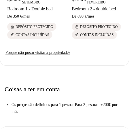
SETEMBRO
FEVEREIRO
Bedroom 1 - Double bed
Bedroom 2 - double bed
De
350 €
/
mês
De
690 €
/
mês
lock
lock
DEPÓSITO PROTEGIDO
DEPÓSITO PROTEGIDO
euro
euro
CONTAS INCLUÍDAS
CONTAS INCLUÍDAS
Porque não posso visitar a propriedade?
Coisas a ter em conta
Os preços são definidos para 1 pessoa. Para 2 pessoas: +200€ por
mês