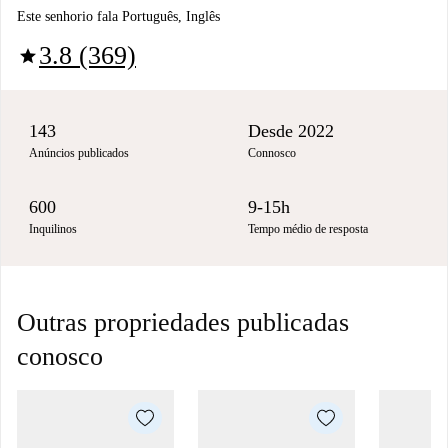
Este senhorio fala Português, Inglês
3.8 (369)
star
143
Desde 2022
Anúncios publicados
Connosco
600
9-15h
Inquilinos
Tempo médio de resposta
Outras propriedades publicadas
conosco