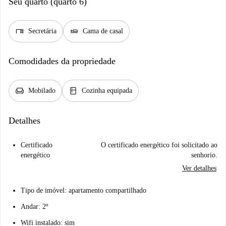
Seu quarto (quarto 6)
desk
airline_seat_flat
Secretária
Cama de casal
Comodidades da propriedade
chair
kitchen
Mobilado
Cozinha equipada
Detalhes
Certificado
O certificado energético foi solicitado ao
energético
senhorio.
Ver detalhes
Tipo de imóvel: apartamento compartilhado
Andar: 2º
Wifi instalado: sim