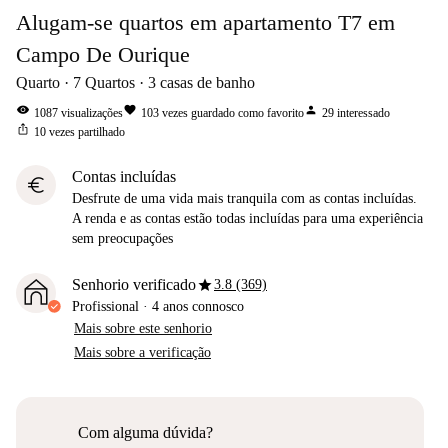
Alugam-se quartos em apartamento T7 em
Campo De Ourique
Quarto
7
Quartos
3
casas de banho
visibility
favorite
person
1087
visualizações
103
vezes guardado como favorito
29
interessado
ios_share
10
vezes partilhado
Contas incluídas
euro
Desfrute de uma vida mais tranquila com as contas incluídas.
A renda e as contas estão todas incluídas para uma experiência
sem preocupações
star
Senhorio verificado
3.8 (369)
Profissional
·
4 anos
connosco
Mais sobre este senhorio
Mais sobre a verificação
Com alguma dúvida?