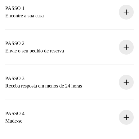
PASSO 1
Encontre a sua casa
Processo de reserva 100% online.
Casas e Proprietários verificados.
Você tem todas as informações necessárias
PASSO 2
antecipadamente.
Envie o seu pedido de reserva
Envie detalhes básicos do seu perfil e método de
pagamento.
Não cobramos nada até que o proprietário confirme.
PASSO 3
Receba resposta em menos de 24 horas
O proprietário tem até 24 horas para confirmar.
Se aceita, faremos a cobrança e conectaremos você ao
proprietário.
PASSO 4
Se recusada: não cobraremos nada e ofereceremos
Mude-se
alternativas.
Combine os detalhes da chegada com o proprietário,
Documentos necessários para “
Spotahome plus
”.