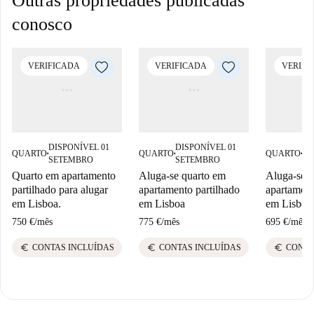
Outras propriedades publicadas
conosco
VERIFICADA
VERIFICADA
VERIFI
DISPONÍVEL 01
DISPONÍVEL 01
DI
QUARTO
QUARTO
QUARTO
■
■
■
SETEMBRO
SETEMBRO
SE
Quarto em apartamento
Aluga-se quarto em
Aluga-se q
partilhado para alugar
apartamento partilhado
apartament
em Lisboa.
em Lisboa
em Lisboa
750 €
/
mês
775 €
/
mês
695 €
/
mês
euro
euro
euro
CONTAS INCLUÍDAS
CONTAS INCLUÍDAS
CONTA