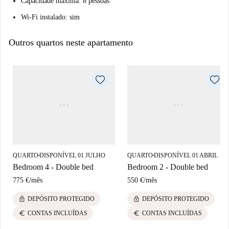
Capacidade máxima: 8 pessoas
Wi-Fi instalado: sim
Outros quartos neste apartamento
QUARTO
DISPONÍVEL 01 JULHO
QUARTO
DISPONÍVEL 01 ABRIL
■
■
Bedroom 4 - Double bed
Bedroom 2 - Double bed
775 €
/
mês
550 €
/
mês
lock
lock
DEPÓSITO PROTEGIDO
DEPÓSITO PROTEGIDO
euro
euro
CONTAS INCLUÍDAS
CONTAS INCLUÍDAS