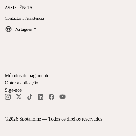
ASSISTÊNCIA
Contactar a Assistência
keyboard_arrow_down
Português
Métodos de pagamento
Obter a aplicação
Siga-nos
©
2026
Spotahome —
Todos os direitos reservados