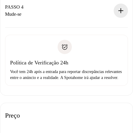
proprietário.
PASSO 4
Se recusada: não cobraremos nada e ofereceremos
Mude-se
alternativas.
Combine os detalhes da chegada com o proprietário,
Documentos necessários para “
Spotahome plus
”.
entrega das chaves, etc.
Documento de identidade ou Passaporte
A Spotahome só transferirá o primeiro pagamento se você
Comprovante de solvência
não comunicar nenhum problema.
Débito direto bancário
Política de Verificação 24h
Você tem 24h após a entrada para reportar discrepâncias relevantes
entre o anúncio e a realidade. A Spotahome irá ajudar a resolver.
Preço