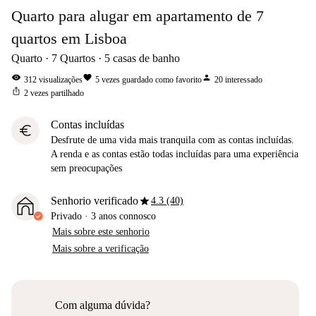
Quarto para alugar em apartamento de 7
quartos em Lisboa
Quarto
7
Quartos
5
casas de banho
visibility
favorite
person
312
visualizações
5
vezes guardado como favorito
20
interessado
ios_share
2
vezes partilhado
Contas incluídas
euro
Desfrute de uma vida mais tranquila com as contas incluídas.
A renda e as contas estão todas incluídas para uma experiência
sem preocupações
star
Senhorio verificado
4.3 (40)
Privado
·
3 anos
connosco
Mais sobre este senhorio
Mais sobre a verificação
Com alguma dúvida?