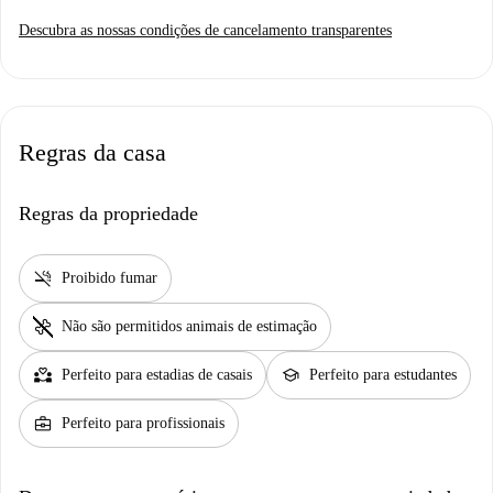
Descubra as nossas condições de cancelamento transparentes
Regras da casa
Regras da propriedade
smoke_free
Proibido fumar
pet_supplies
Não são permitidos animais de estimação
partner_heart
school
Perfeito para estadias de casais
Perfeito para estudantes
business_center
Perfeito para profissionais