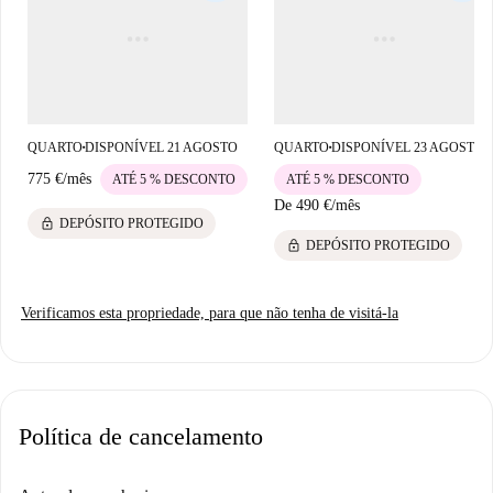
QUARTO
DISPONÍVEL 21 AGOSTO
QUARTO
DISPONÍVEL 23 AGOSTO
■
■
775 €
/
mês
ATÉ 5 % DESCONTO
ATÉ 5 % DESCONTO
De
490 €
/
mês
lock
DEPÓSITO PROTEGIDO
lock
DEPÓSITO PROTEGIDO
Verificamos esta propriedade, para que não tenha de visitá-la
Política de cancelamento