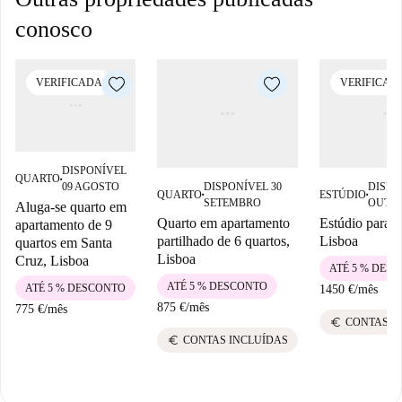
conosco
VERIFICADA
VERIFICAD
DISPONÍVEL
QUARTO
■
DISPONÍVEL 30
DISPO
09 AGOSTO
QUARTO
ESTÚDIO
■
■
SETEMBRO
OUTU
Aluga-se quarto em
Quarto em apartamento
Estúdio para 
apartamento de 9
partilhado de 6 quartos,
Lisboa
quartos em Santa
Lisboa
Cruz, Lisboa
ATÉ 5 % DES
ATÉ 5 % DESCONTO
ATÉ 5 % DESCONTO
1450 €
/
mês
875 €
/
mês
775 €
/
mês
euro
CONTAS I
euro
CONTAS INCLUÍDAS