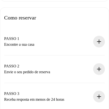
Como reservar
PASSO 1
Encontre a sua casa
Processo de reserva 100% online.
Casas e Proprietários verificados.
Você tem todas as informações necessárias
PASSO 2
antecipadamente.
Envie o seu pedido de reserva
Envie detalhes básicos do seu perfil e método de
pagamento.
Não cobramos nada até que o proprietário confirme.
PASSO 3
Receba resposta em menos de 24 horas