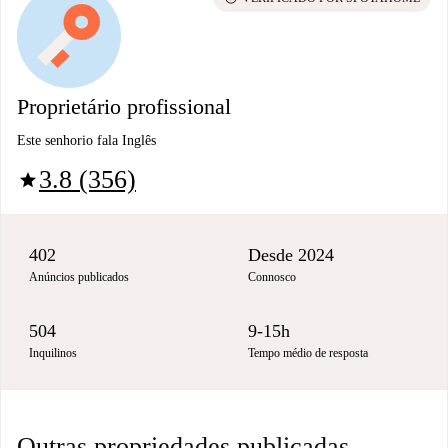
Proprietário profissional
Este senhorio fala Inglês
3.8 (356)
star
402
Desde 2024
Anúncios publicados
Connosco
504
9-15h
Inquilinos
Tempo médio de resposta
Outras propriedades publicadas