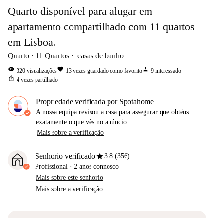
Quarto disponível para alugar em
apartamento compartilhado com 11 quartos
em Lisboa.
Quarto
11
Quartos
casas de banho
visibility
favorite
person
320
visualizações
13
vezes guardado como favorito
9
interessado
ios_share
4
vezes partilhado
Propriedade verificada por Spotahome
A nossa equipa revisou a casa para assegurar que obténs
exatamente o que vês no anúncio.
Mais sobre a verificação
star
Senhorio verificado
3.8 (356)
Profissional
·
2 anos
connosco
Mais sobre este senhorio
Mais sobre a verificação