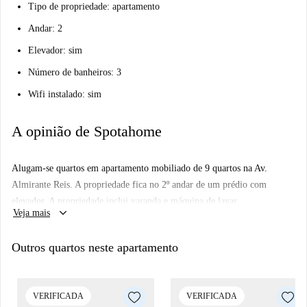
Tipo de propriedade: apartamento
Andar: 2
Elevador: sim
Número de banheiros: 3
Wifi instalado: sim
A opinião de Spotahome
Alugam-se quartos em apartamento mobiliado de 9 quartos na Av.
Almirante Reis. A propriedade fica no 2º andar de um prédio com
elevador. A propriedade inclui varanda e máquina de lavar.
keyboard_arrow_down
Veja mais
Outros quartos neste apartamento
VERIFICADA
VERIFICADA