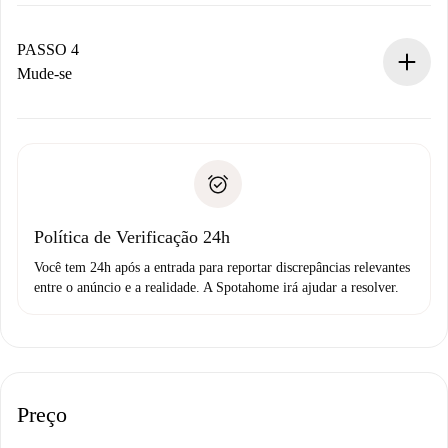
O proprietário tem até 24 horas para confirmar.
Se aceita, faremos a cobrança e conectaremos você ao
proprietário.
PASSO 4
Se recusada: não cobraremos nada e ofereceremos
Mude-se
alternativas.
Combine os detalhes da chegada com o proprietário,
Documentos necessários para “
Spotahome plus
”.
entrega das chaves, etc.
Documento de identidade ou Passaporte
A Spotahome só transferirá o primeiro pagamento se você
Comprovante de solvência
não comunicar nenhum problema.
Débito direto bancário
Política de Verificação 24h
Você tem 24h após a entrada para reportar discrepâncias relevantes
entre o anúncio e a realidade. A Spotahome irá ajudar a resolver.
Preço