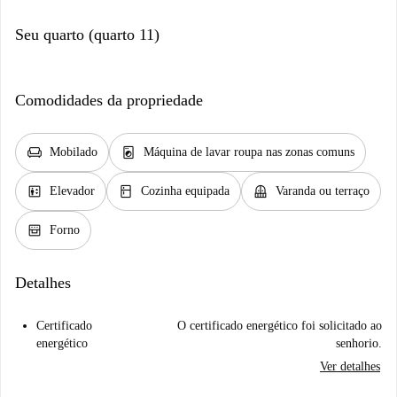
Seu quarto (quarto 11)
Comodidades da propriedade
chair
local_laundry_service
Mobilado
Máquina de lavar roupa nas zonas comuns
elevator
kitchen
balcony
Elevador
Cozinha equipada
Varanda ou terraço
oven_gen
Forno
Detalhes
Certificado
O certificado energético foi solicitado ao
energético
senhorio.
Ver detalhes