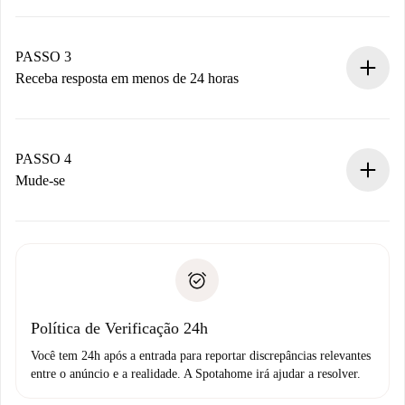
Envie detalhes básicos do seu perfil e método de
pagamento.
Não cobramos nada até que o proprietário confirme.
PASSO 3
Receba resposta em menos de 24 horas
O proprietário tem até 24 horas para confirmar.
Se aceita, faremos a cobrança e conectaremos você ao
proprietário.
PASSO 4
Se recusada: não cobraremos nada e ofereceremos
Mude-se
alternativas.
Combine os detalhes da chegada com o proprietário,
Documentos necessários para “
Spotahome plus
”.
entrega das chaves, etc.
Documento de identidade ou Passaporte
A Spotahome só transferirá o primeiro pagamento se você
Comprovante de solvência
não comunicar nenhum problema.
Débito direto bancário
Política de Verificação 24h
Você tem 24h após a entrada para reportar discrepâncias relevantes
entre o anúncio e a realidade. A Spotahome irá ajudar a resolver.