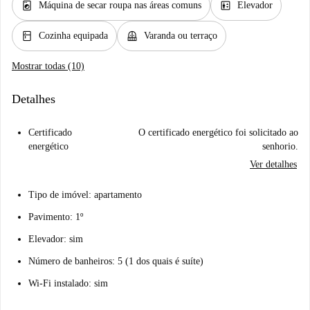
local_laundry_service
elevator
Máquina de secar roupa nas áreas comuns
Elevador
kitchen
balcony
Cozinha equipada
Varanda ou terraço
Mostrar todas (10)
Detalhes
Certificado
O certificado energético foi solicitado ao
energético
senhorio.
Ver detalhes
Tipo de imóvel: apartamento
Pavimento: 1º
Elevador: sim
Número de banheiros: 5 (1 dos quais é suíte)
Wi-Fi instalado: sim