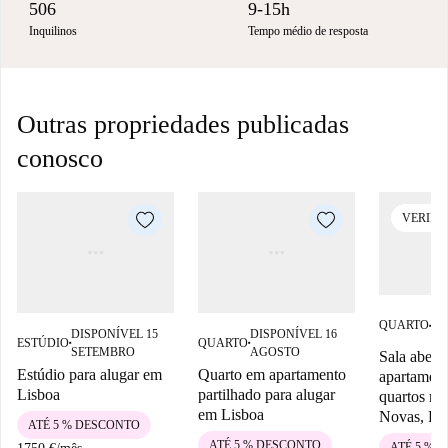
506
9-15h
Inquilinos
Tempo médio de resposta
Outras propriedades publicadas
conosco
VERIFI
DI
QUARTO
■
DISPONÍVEL 15
DISPONÍVEL 16
26
ESTÚDIO
QUARTO
■
■
SETEMBRO
AGOSTO
Sala abert
Estúdio para alugar em
Quarto em apartamento
apartamen
Lisboa
partilhado para alugar
quartos na
em Lisboa
Novas, Li
ATÉ 5 % DESCONTO
ATÉ 5 % DESCONTO
ATÉ 5 % 