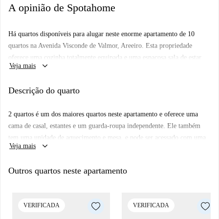
A opinião de Spotahome
Há quartos disponíveis para alugar neste enorme apartamento de 10
quartos na Avenida Visconde de Valmor, Areeiro. Esta propriedade
oferece uma cozinha totalmente equipada e uma espaçosa sala de estar
keyboard_arrow_down
Veja mais
com muito espaço para relaxar e socializar. Há 4 casas de banho
partilhadas disponíveis, bem como aquecimento instalado por toda parte.
Descrição do quarto
Localizada na área do Areeiro, esta propriedade fica apenas a 15 minutos
a pé do Instituto Superior Técnico, tornando-a na localização perfeita
2 quartos é um dos maiores quartos neste apartamento e oferece uma
para os estudantes de lá. Há uma enorme variedade de lojas e
cama de casal, estantes e um guarda-roupa independente. Ele também
restaurantes nesta área, bem como fácil acesso às linhas de metrô e
tem uma unidade de aquecimento e mesa, e pode ser acessado com uma
ônibus.
keyboard_arrow_down
Veja mais
chave independente.
Outros quartos neste apartamento
VERIFICADA
VERIFICADA