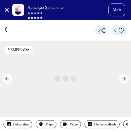
Aplicação Spotahome
Abrir
5
6
VERIFICADA
Fotografias
Mapa
Video
Planta detalhada