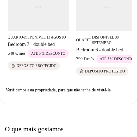
QUARTO
DISPONÍVEL 13 AGOSTO
DISPONÍVEL 30
■
QUARTO
■
SETEMBRO
Bedroom 7 - double bed
Bedroom 6 - double bed
640 €
/
mês
ATÉ 5 % DESCONTO
790 €
/
mês
ATÉ 5 % DESCONTO
lock
DEPÓSITO PROTEGIDO
lock
DEPÓSITO PROTEGIDO
Verificamos esta propriedade, para que não tenha de visitá-la
O que mais gostamos