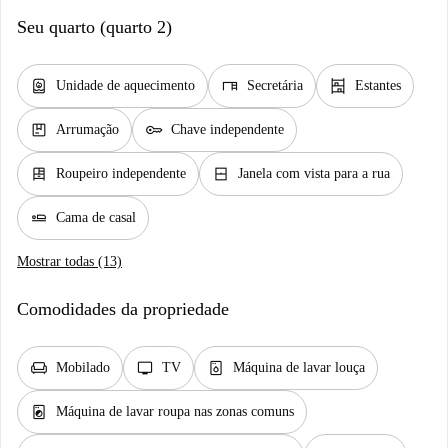
Seu quarto (quarto 2)
water_heater
desk
shelves
Unidade de aquecimento
Secretária
Estantes
package
key
Arrumação
Chave independente
dresser
window_closed
Roupeiro independente
Janela com vista para a rua
airline_seat_flat
Cama de casal
Mostrar todas (13)
Comodidades da propriedade
chair
tv
dishwasher_gen
Mobilado
TV
Máquina de lavar louça
local_laundry_service
Máquina de lavar roupa nas zonas comuns