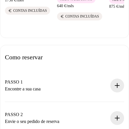
1750 €
/
mês
640 €
/
mês
875 €
/
mês
euro
CONTAS INCLUÍDAS
euro
CONTAS INCLUÍDAS
Como reservar
PASSO 1
Encontre a sua casa
Processo de reserva 100% online.
Casas e Proprietários verificados.
Você tem todas as informações necessárias
PASSO 2
antecipadamente.
Envie o seu pedido de reserva