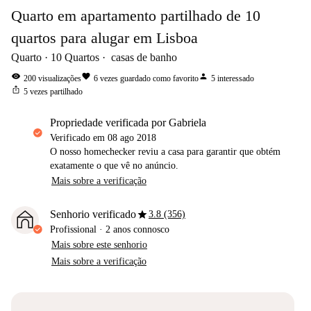
Quarto em apartamento partilhado de 10
quartos para alugar em Lisboa
Quarto
10
Quartos
casas de banho
visibility
favorite
person
200
visualizações
6
vezes guardado como favorito
5
interessado
ios_share
5
vezes partilhado
propriedade verificada por Gabriela
Verificado em
08 ago 2018
O nosso homechecker reviu a casa para garantir que obtém
exatamente o que vê no anúncio.
Mais sobre a verificação
star
Senhorio verificado
3.8 (356)
Profissional
·
2 anos
connosco
Mais sobre este senhorio
Mais sobre a verificação