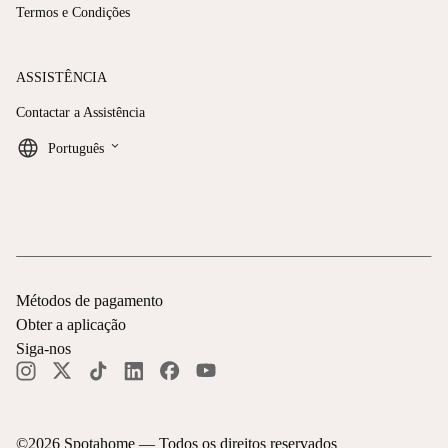
Termos e Condições
ASSISTÊNCIA
Contactar a Assistência
keyboard_arrow_down
Português
Métodos de pagamento
Obter a aplicação
Siga-nos
©
2026
Spotahome —
Todos os direitos reservados