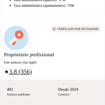
Taxa administrativa (apartamentos): 750€
check_circle
VERIFICADO POR SPOTAHOME
Proprietário profissional
Este senhorio fala Inglês
3.8 (356)
star
402
Desde 2024
Anúncios publicados
Connosco