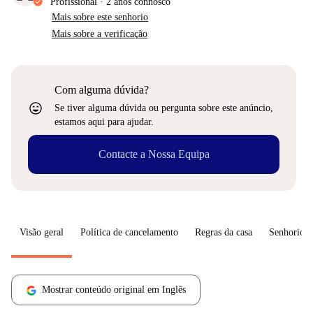
Profissional
·
2 anos
connosco
Mais sobre este senhorio
Mais sobre a verificação
Com alguma dúvida?
sentiment_very_satisfied
Se tiver alguma dúvida ou pergunta sobre este anúncio,
estamos aqui para ajudar.
Contacte a Nossa Equipa
Visão geral
Política de cancelamento
Regras da casa
Senhorio
Mostrar conteúdo original em Inglês