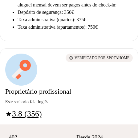
aluguel mensal devem ser pagos antes do check-in:
Depósito de segurança: 350€
Taxa administrativa (quartos): 375€
Taxa administrativa (apartamentos): 750€
check_circle
VERIFICADO POR SPOTAHOME
Proprietário profissional
Este senhorio fala Inglês
3.8 (356)
star
402
Desde 2024