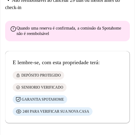
Não reembolsável
ao cancelar 29 dias ou menos antes do
check-in
error
Quando uma reserva é confirmada, a comissão da Spotahome
não é reembolsável
E lembre-se, com esta propriedade terá:
lock
DEPÓSITO PROTEGIDO
check_circle
SENHORIO VERIFICADO
GARANTIA SPOTAHOME
24H PARA VERIFICAR SUA NOVA CASA