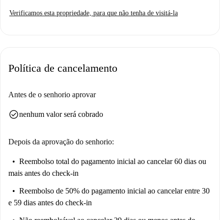
Verificamos esta propriedade, para que não tenha de visitá-la
Política de cancelamento
Antes de o senhorio aprovar
check_circle
nenhum valor será cobrado
Depois da aprovação do senhorio:
Reembolso total do pagamento inicial
ao cancelar 60 dias ou
mais antes do check-in
Reembolso de 50% do pagamento inicial
ao cancelar entre 30
e 59 dias antes do check-in