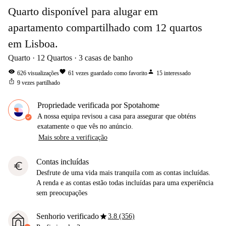
Quarto disponível para alugar em
apartamento compartilhado com 12 quartos
em Lisboa.
Quarto
12
Quartos
3
casas de banho
visibility
favorite
person
626
visualizações
61
vezes guardado como favorito
15
interessado
ios_share
9
vezes partilhado
Propriedade verificada por Spotahome
A nossa equipa revisou a casa para assegurar que obténs
exatamente o que vês no anúncio.
Mais sobre a verificação
Contas incluídas
euro
Desfrute de uma vida mais tranquila com as contas incluídas.
A renda e as contas estão todas incluídas para uma experiência
sem preocupações
star
Senhorio verificado
3.8 (356)