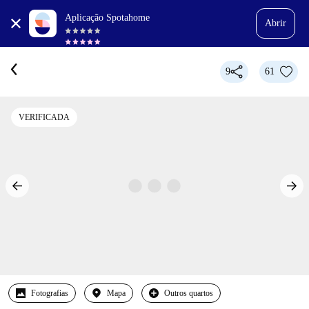
Aplicação Spotahome
Abrir
9
61
VERIFICADA
Fotografias
Mapa
Outros quartos