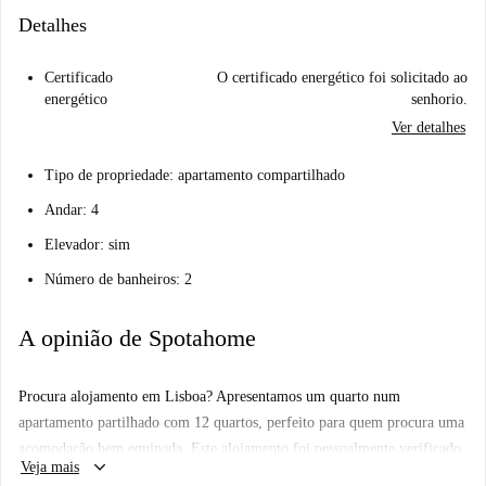
Detalhes
Certificado
O certificado energético foi solicitado ao
energético
senhorio.
Ver detalhes
Tipo de propriedade: apartamento compartilhado
Andar: 4
Elevador: sim
Número de banheiros: 2
A opinião de Spotahome
Procura alojamento em Lisboa? Apresentamos um quarto num
apartamento partilhado com 12 quartos, perfeito para quem procura uma
acomodação bem equipada. Este alojamento foi pessoalmente verificado
keyboard_arrow_down
Veja mais
pela Spotahome, garantindo confiança e uma estadia de qualidade. O