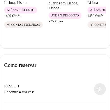
Lisboa, Lisboa
Lisboa
quartos em Lisboa,
Lisboa
ATÉ 5 % DESCONTO
ATÉ 5 % DES
ATÉ 5 % DESCONTO
1400 €
/
mês
1450 €
/
mês
725 €
/
mês
euro
euro
CONTAS INCLUÍDAS
CONTAS I
Como reservar
PASSO 1
Encontre a sua casa
Processo de reserva 100% online.
Casas e Proprietários verificados.