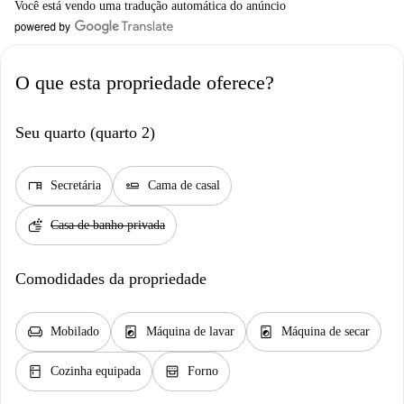
Você está vendo uma tradução automática do anúncio
O que esta propriedade oferece?
Seu quarto (quarto 2)
desk
airline_seat_flat
Secretária
Cama de casal
soap
Casa de banho privada
Comodidades da propriedade
chair
local_laundry_service
local_laundry_service
Mobilado
Máquina de lavar
Máquina de secar
kitchen
oven_gen
Cozinha equipada
Forno