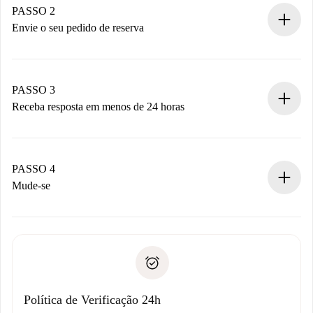
Você tem todas as informações necessárias
PASSO 2
antecipadamente.
Envie o seu pedido de reserva
Envie detalhes básicos do seu perfil e método de
pagamento.
Não cobramos nada até que o proprietário confirme.
PASSO 3
Receba resposta em menos de 24 horas
O proprietário tem até 24 horas para confirmar.
Se aceita, faremos a cobrança e conectaremos você ao
proprietário.
PASSO 4
Se recusada: não cobraremos nada e ofereceremos
Mude-se
alternativas.
Combine os detalhes da chegada com o proprietário,
Documentos necessários para “
Spotahome plus
”.
entrega das chaves, etc.
Documento de identidade ou Passaporte
A Spotahome só transferirá o primeiro pagamento se você
Comprovante de solvência
não comunicar nenhum problema.
Débito direto bancário
Política de Verificação 24h