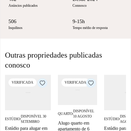
Anúncios publicados
Connosco
506
9-15h
Inquilinos
Tempo médio de resposta
Outras propriedades publicadas
conosco
VERIFICADA
VERIFICADA
DISPONÍVEL
QUARTO
■
DISPONÍVEL 30
DISPO
10 AGOSTO
ESTÚDIO
ESTÚDIO
■
■
SETEMBRO
AGOS
Alugo quarto em
Estúdio para alugar em
Estúdio para 
apartamento de 6