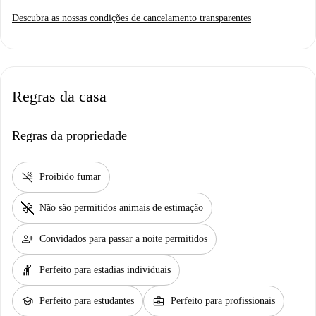
Descubra as nossas condições de cancelamento transparentes
Regras da casa
Regras da propriedade
smoke_free
Proibido fumar
pet_supplies
Não são permitidos animais de estimação
person_add
Convidados para passar a noite permitidos
hail
Perfeito para estadias individuais
school
business_center
Perfeito para estudantes
Perfeito para profissionais