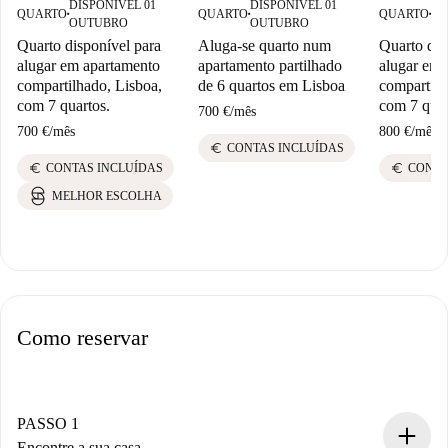
DISPONÍVEL 01
DISPONÍVEL 01
DI
QUARTO
QUARTO
QUARTO
■
■
■
OUTUBRO
OUTUBRO
OU
Quarto disponível para
Aluga-se quarto num
Quarto dis
alugar em apartamento
apartamento partilhado
alugar em 
compartilhado, Lisboa,
de 6 quartos em Lisboa
compartilh
com 7 quartos.
com 7 quar
700 €
/
mês
700 €
/
mês
800 €
/
mês
euro
CONTAS INCLUÍDAS
euro
euro
CONTAS INCLUÍDAS
CONTA
MELHOR ESCOLHA
Como reservar
PASSO 1
Encontre a sua casa