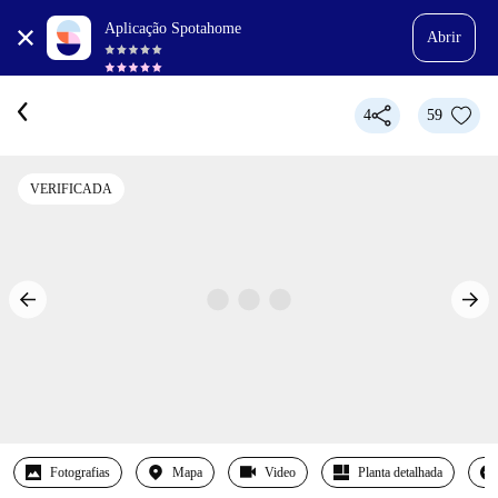
Aplicação Spotahome
Abrir
4
59
VERIFICADA
Fotografias
Mapa
Video
Planta detalhada