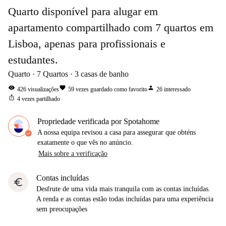
Quarto disponível para alugar em
apartamento compartilhado com 7 quartos em
Lisboa, apenas para profissionais e
estudantes.
Quarto
7
Quartos
3
casas de banho
visibility
favorite
person
426
visualizações
59
vezes guardado como favorito
26
interessado
ios_share
4
vezes partilhado
Propriedade verificada por Spotahome
A nossa equipa revisou a casa para assegurar que obténs
exatamente o que vês no anúncio.
Mais sobre a verificação
Contas incluídas
euro
Desfrute de uma vida mais tranquila com as contas incluídas.
A renda e as contas estão todas incluídas para uma experiência
sem preocupações