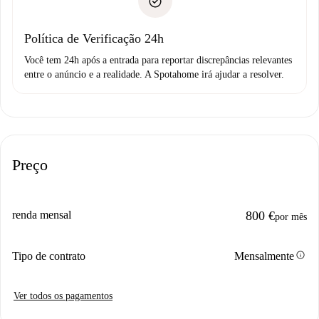
não comunicar nenhum problema.
Débito direto bancário
Política de Verificação 24h
Você tem 24h após a entrada para reportar discrepâncias relevantes
entre o anúncio e a realidade. A Spotahome irá ajudar a resolver.
Preço
renda mensal
800 €
por mês
info
Tipo de contrato
Mensalmente
Ver todos os pagamentos