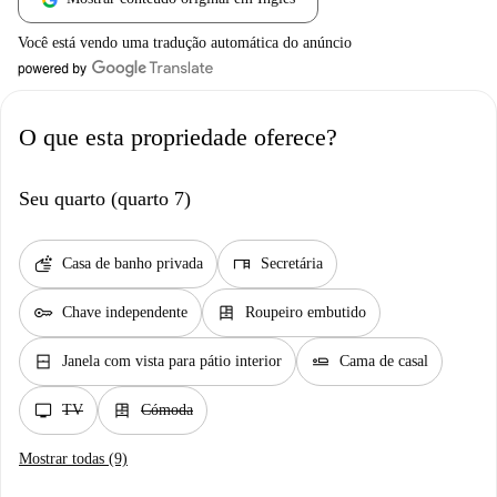
Você está vendo uma tradução automática do anúncio
O que esta propriedade oferece?
Seu quarto (quarto 7)
soap
desk
Casa de banho privada
Secretária
key
dresser
Chave independente
Roupeiro embutido
window_closed
airline_seat_flat
Janela com vista para pátio interior
Cama de casal
tv
dresser
TV
Cómoda
Mostrar todas (9)