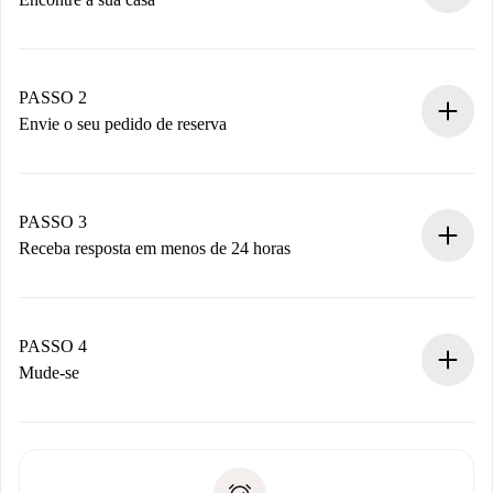
Processo de reserva 100% online.
Casas e Proprietários verificados.
Você tem todas as informações necessárias
PASSO 2
antecipadamente.
Envie o seu pedido de reserva
Envie detalhes básicos do seu perfil e método de
pagamento.
Não cobramos nada até que o proprietário confirme.
PASSO 3
Receba resposta em menos de 24 horas
O proprietário tem até 24 horas para confirmar.
Se aceita, faremos a cobrança e conectaremos você ao
proprietário.
PASSO 4
Se recusada: não cobraremos nada e ofereceremos
Mude-se
alternativas.
Combine os detalhes da chegada com o proprietário,
Documentos necessários para “
Spotahome plus
”.
entrega das chaves, etc.
Documento de identidade ou Passaporte
A Spotahome só transferirá o primeiro pagamento se você
Comprovante de solvência