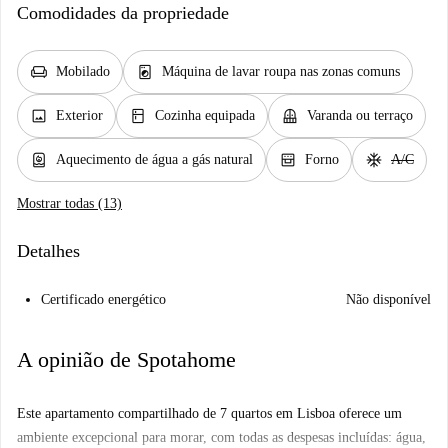
Comodidades da propriedade
chair
local_laundry_service
Mobilado
Máquina de lavar roupa nas zonas comuns
image
kitchen
balcony
Exterior
Cozinha equipada
Varanda ou terraço
water_heater
oven_gen
ac_unit
Aquecimento de água a gás natural
Forno
A/C
Mostrar todas (13)
Detalhes
Certificado energético
Não disponível
A opinião de Spotahome
Este apartamento compartilhado de 7 quartos em Lisboa oferece um
ambiente excepcional para morar, com todas as despesas incluídas: água,