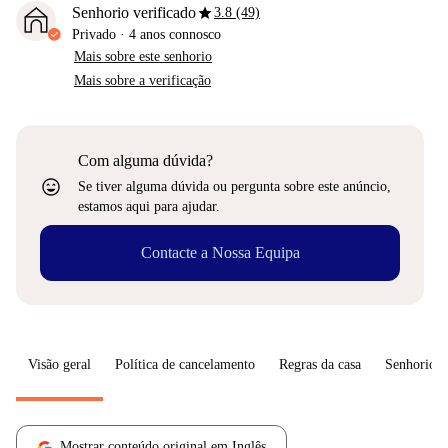
star
Senhorio verificado
3.8 (49)
Privado
·
4 anos
connosco
Mais sobre este senhorio
Mais sobre a verificação
Com alguma dúvida?
sentiment_very_satisfied
Se tiver alguma dúvida ou pergunta sobre este anúncio,
estamos aqui para ajudar.
Contacte a Nossa Equipa
Visão geral
Política de cancelamento
Regras da casa
Senhorio
Mostrar conteúdo original em Inglês