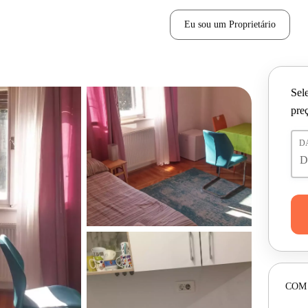
Eu sou um Proprietário
Sele
pre
D
COM