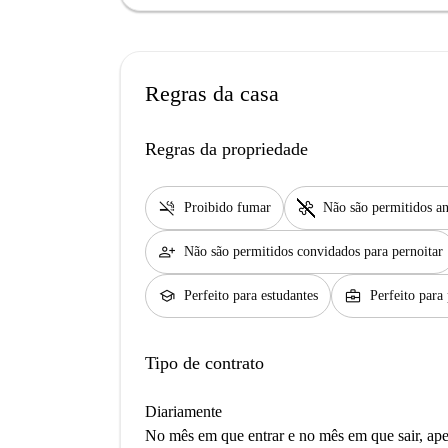
Regras da casa
Regras da propriedade
smoke_free
pet_supplies
Proibido fumar
Não são permitidos an
person_add
Não são permitidos convidados para pernoitar
school
business_center
Perfeito para estudantes
Perfeito para 
Tipo de contrato
Diariamente
No mês em que entrar e no mês em que sair, apen