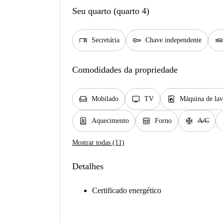
Seu quarto (quarto 4)
desk
key
airline_seat_fla
Secretária
Chave independente
Comodidades da propriedade
chair
tv
local_laundry_service
Mobilado
TV
Máquina de lav
water_heater
oven_gen
ac_unit
d
Aquecimento
Forno
A/C
Mostrar todas (11)
Detalhes
Certificado energético