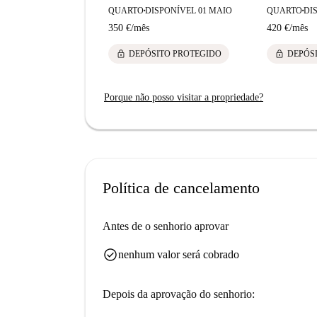
QUARTO
DISPONÍVEL 01 MAIO
QUARTO
DI
■
■
350 €
/
mês
420 €
/
mês
lock
lock
DEPÓSITO PROTEGIDO
DEPÓS
Porque não posso visitar a propriedade?
Política de cancelamento
Antes de o senhorio aprovar
check_circle
nenhum valor será cobrado
Depois da aprovação do senhorio: