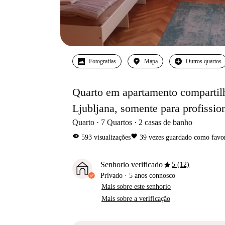
Fotografias
Mapa
Outros quartos
Quarto em apartamento compartil
Ljubljana, somente para profission
Quarto
7
Quartos
2
casas de banho
visibility
favorite
593
visualizações
39
vezes guardado como favor
star
Senhorio verificado
5 (12)
Privado
·
5 anos
connosco
Mais sobre este senhorio
Mais sobre a verificação