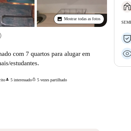
Mostrar todas as fotos
SEM
hado com 7 quartos para alugar em
ais/estudantes.
person
ios_share
ito
5
interessado
5
vezes partilhado