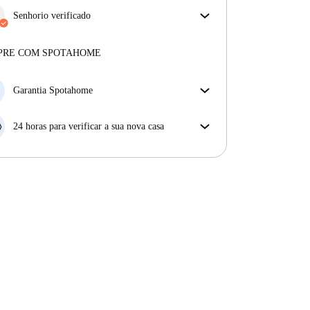
Senhorio verificado
Privado
·
5 anos
connosco
Mais sobre este senhorio
PRE COM SPOTAHOME
Mais sobre a verificação
Garantia Spotahome
Se o proprietário cancelar a sua reserva com pouca
antecedência, nós iremos A) pagar um hotel e ajudá-
24 horas para verificar a sua nova casa
lo a encontrar novo alojamento, ou B) reembolsar o
Se a propriedade não corresponder ao prometido no
seu dinheiro na totalidade.
nosso anúncio, tem 24 horas depois de se mudar para
pedir para ser realojado.