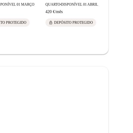
SPONÍVEL 01 MARÇO
QUARTO
DISPONÍVEL 01 ABRIL
QUARTO
DI
■
■
420 €
/
mês
420 €
/
mês
lock
lock
ITO PROTEGIDO
DEPÓSITO PROTEGIDO
DEPÓS