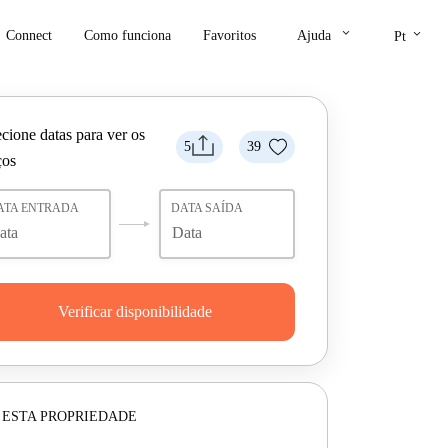
keyboard_arrow_down
keyboard_arrow_down
Connect
Como funciona
Favoritos
Ajuda
Pt
cione datas para ver os
5
39
ços
ATA ENTRADA
DATA SAÍDA
Verificar disponibilidade
 ESTA PROPRIEDADE