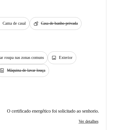
t
soap
Cama de casal
Casa de banho privada
image
ar roupa nas zonas comuns
Exterior
ishwasher_gen
Máquina de lavar louça
O certificado energético foi solicitado ao senhorio.
Ver detalhes