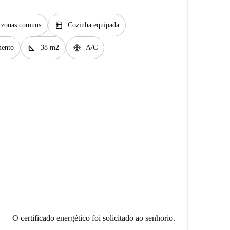
kitchen
s zonas comuns
Cozinha equipada
square_foot
ac_unit
ento
38 m2
A/C
O certificado energético foi solicitado ao senhorio.