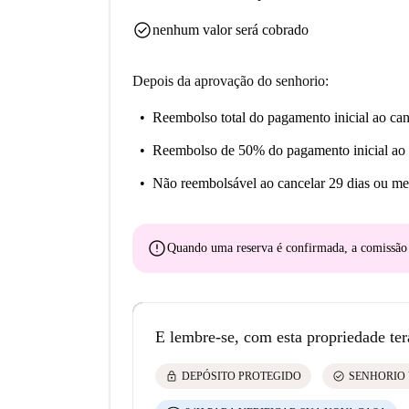
check_circle
nenhum valor será cobrado
Depois da aprovação do senhorio:
Reembolso total do pagamento inicial
ao can
Reembolso de 50% do pagamento inicial
ao 
Não reembolsável
ao cancelar 29 dias ou me
error
Quando uma reserva é confirmada, a comissã
E lembre-se, com esta propriedade ter
lock
check_circle
DEPÓSITO PROTEGIDO
SENHORIO 