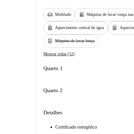
chair
local_laundry_service
Mobilado
Máquina de lavar roupa na
water_heater
water_heater
Aquecimento central de água
Aquecim
dishwasher_gen
Máquina de lavar louça
Mostrar todas (12)
Quarto 1
Quarto 2
Detalhes
Certificado energético