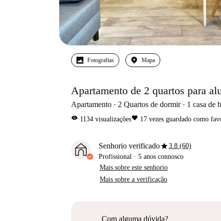
Fotografias
Mapa
Apartamento de 2 quartos para al
Apartamento
2
Quartos de dormir
1
casa de 
visibility
favorite
1134
visualizações
17
vezes guardado como favo
star
Senhorio verificado
3.8 (60)
Profissional
·
5 anos
connosco
Mais sobre este senhorio
Mais sobre a verificação
Com alguma dúvida?