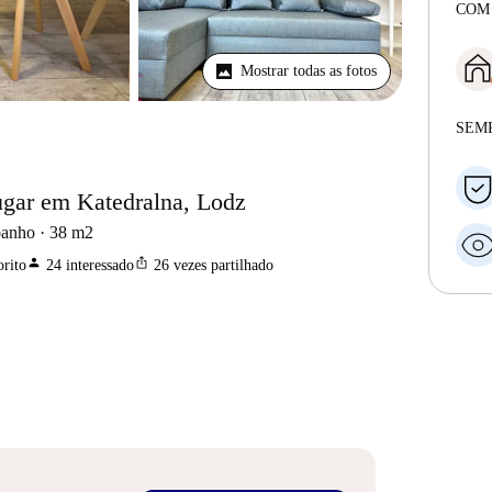
COM
Mostrar todas as fotos
SEM
ugar em Katedralna, Lodz
banho
38
m2
person
ios_share
rito
24
interessado
26
vezes partilhado