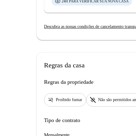
24H PARA VERIFICAR SUA NOVA CASA
Descubra as nossas condições de cancelamento transp
Regras da casa
Regras da propriedade
smoke_free
pet_supplies
Proibido fumar
Não são permitidos an
Tipo de contrato
Mensalmente