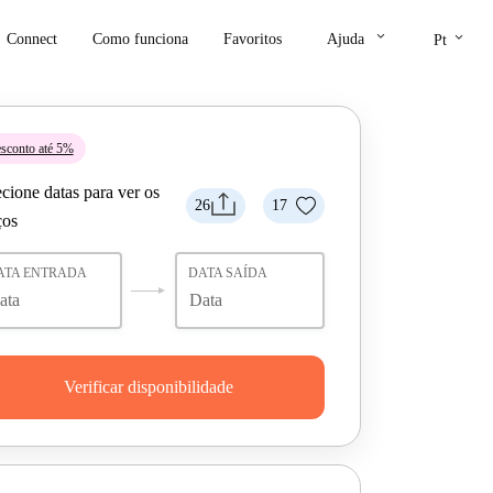
keyboard_arrow_down
keyboard_arrow_down
Connect
Como funciona
Favoritos
Ajuda
Pt
sconto até 5%
cione datas para ver os
26
17
ços
ATA ENTRADA
DATA SAÍDA
Verificar disponibilidade