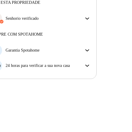
 ESTA PROPRIEDADE
Senhorio verificado
Profissional
·
5 anos
connosco
Mais sobre este senhorio
PRE COM SPOTAHOME
Mais sobre a verificação
Garantia Spotahome
Se o proprietário cancelar a sua reserva com pouca
antecedência, nós iremos A) pagar um hotel e ajudá-
24 horas para verificar a sua nova casa
lo a encontrar novo alojamento, ou B) reembolsar o
Se a propriedade não corresponder ao prometido no
seu dinheiro na totalidade.
nosso anúncio, tem 24 horas depois de se mudar para
pedir para ser realojado.