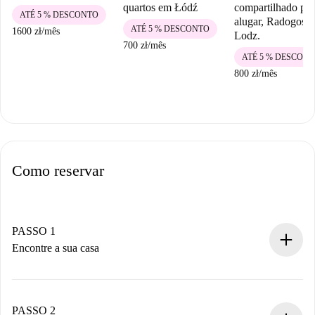
quartos em Łódź
compartilhado par
ATÉ 5 % DESCONTO
alugar, Radogoszc
ATÉ 5 % DESCONTO
1600 zł
/
mês
Lodz.
700 zł
/
mês
ATÉ 5 % DESCON
800 zł
/
mês
Como reservar
PASSO 1
Encontre a sua casa
Processo de reserva 100% online.
Casas e Proprietários verificados.
Você tem todas as informações necessárias
PASSO 2