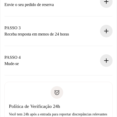
antecipadamente.
Envie o seu pedido de reserva
Envie detalhes básicos do seu perfil e método de
pagamento.
Não cobramos nada até que o proprietário confirme.
PASSO 3
Receba resposta em menos de 24 horas
O proprietário tem até 24 horas para confirmar.
Se aceita, faremos a cobrança e conectaremos você ao
proprietário.
PASSO 4
Se recusada: não cobraremos nada e ofereceremos
Mude-se
alternativas.
Combine os detalhes da chegada com o proprietário,
Documentos necessários para “
Spotahome plus
”.
entrega das chaves, etc.
Documento de identidade ou Passaporte
A Spotahome só transferirá o primeiro pagamento se você
Comprovante de solvência
não comunicar nenhum problema.
Débito direto bancário
Política de Verificação 24h
Você tem 24h após a entrada para reportar discrepâncias relevantes