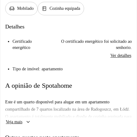
chair
kitchen
Mobilado
Cozinha equipada
Detalhes
Certificado
O certificado energético foi solicitado ao
energético
senhorio.
Ver detalhes
Tipo de imóvel: apartamento
A opinião de Spotahome
Este é um quarto disponível para alugar em um apartamento
compartilhado de 7 quartos localizado na área de Radogoszcz, em Łódź.
O apartamento é totalmente mobiliado e dispõe de cozinha equipada para
keyboard_arrow_down
Veja mais
sua conveniência. Observe que as taxas de eletricidade, gás, água e Wi-Fi
são fixas e pagas ao proprietário.