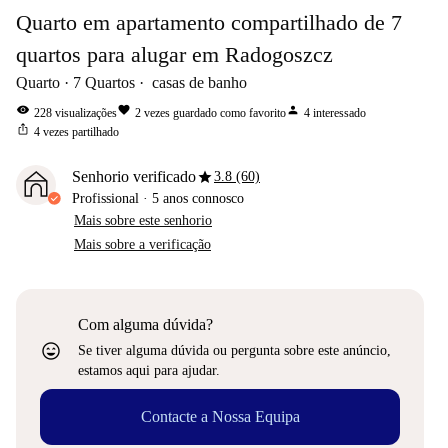
Quarto em apartamento compartilhado de 7
quartos para alugar em Radogoszcz
Quarto
7
Quartos
casas de banho
visibility
favorite
person
228
visualizações
2
vezes guardado como favorito
4
interessado
ios_share
4
vezes partilhado
star
Senhorio verificado
3.8 (60)
Profissional
·
5 anos
connosco
Mais sobre este senhorio
Mais sobre a verificação
Com alguma dúvida?
sentiment_very_satisfied
Se tiver alguma dúvida ou pergunta sobre este anúncio,
estamos aqui para ajudar.
Contacte a Nossa Equipa