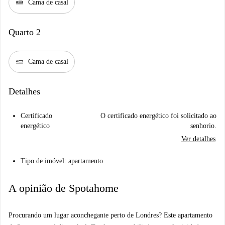
airline_seat_flat
Cama de casal
Quarto 2
airline_seat_flat
Cama de casal
Detalhes
Certificado
O certificado energético foi solicitado ao
energético
senhorio.
Ver detalhes
Tipo de imóvel: apartamento
A opinião de Spotahome
Procurando um lugar aconchegante perto de Londres? Este apartamento