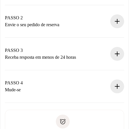
Processo de reserva 100% online.
Casas e Proprietários verificados.
Você tem todas as informações necessárias
PASSO 2
antecipadamente.
Envie o seu pedido de reserva
Envie detalhes básicos do seu perfil e método de
pagamento.
Não cobramos nada até que o proprietário confirme.
PASSO 3
Receba resposta em menos de 24 horas
O proprietário tem até 24 horas para confirmar.
Se aceita, faremos a cobrança e conectaremos você ao
proprietário.
PASSO 4
Se recusada: não cobraremos nada e ofereceremos
Mude-se
alternativas.
Combine os detalhes da chegada com o proprietário,
Documentos necessários para “
Spotahome plus
”.
entrega das chaves, etc.
Documento de identidade ou Passaporte
A Spotahome só transferirá o primeiro pagamento se você
Comprovante de solvência
não comunicar nenhum problema.
Débito direto bancário