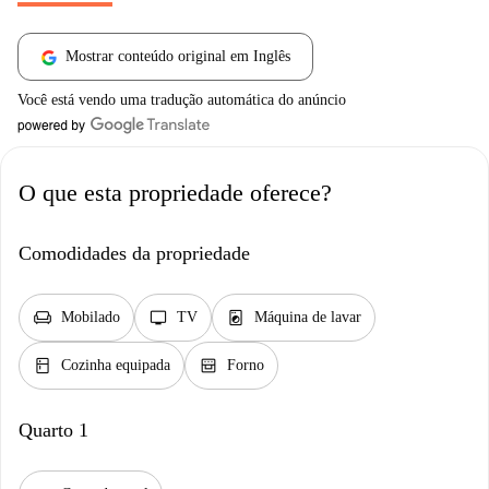
Mostrar conteúdo original em Inglês
Você está vendo uma tradução automática do anúncio
O que esta propriedade oferece?
Comodidades da propriedade
chair
tv
local_laundry_service
Mobilado
TV
Máquina de lavar
kitchen
oven_gen
Cozinha equipada
Forno
Quarto 1