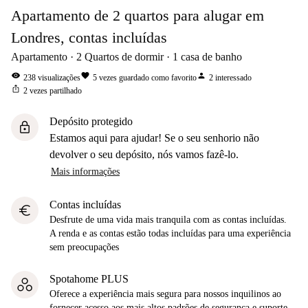
Apartamento de 2 quartos para alugar em
Londres, contas incluídas
Apartamento
2
Quartos de dormir
1
casa de banho
visibility
favorite
person
238
visualizações
5
vezes guardado como favorito
2
interessado
ios_share
2
vezes partilhado
Depósito protegido
lock
Estamos aqui para ajudar! Se o seu senhorio não
devolver o seu depósito, nós vamos fazê-lo.
Mais informações
Contas incluídas
euro
Desfrute de uma vida mais tranquila com as contas incluídas.
A renda e as contas estão todas incluídas para uma experiência
sem preocupações
Spotahome PLUS
Oferece a experiência mais segura para nossos inquilinos ao
fornecer acesso aos mais altos padrões de segurança e suporte