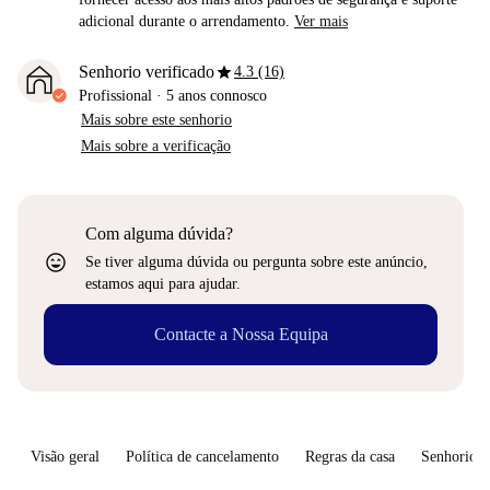
adicional durante o arrendamento.
Ver mais
star
Senhorio verificado
4.3 (16)
Profissional
·
5 anos
connosco
Mais sobre este senhorio
Mais sobre a verificação
Com alguma dúvida?
sentiment_very_satisfied
Se tiver alguma dúvida ou pergunta sobre este anúncio,
estamos aqui para ajudar.
Contacte a Nossa Equipa
Visão geral
Política de cancelamento
Regras da casa
Senhorio