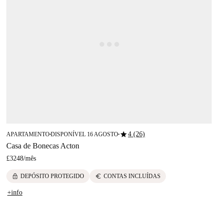
star
4 (26)
APARTAMENTO
DISPONÍVEL 16 AGOSTO
■
■
Casa de Bonecas Acton
£3248
/
mês
lock
euro
DEPÓSITO PROTEGIDO
CONTAS INCLUÍDAS
+info