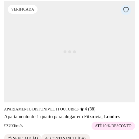
VERIFICADA
star
4 (38)
APARTAMENTO
DISPONÍVEL 11 OUTUBRO
■
■
Apartamento de 1 quarto para alugar em Fitzrovia, Londres
£3700
/
mês
ATÉ 10 % DESCONTO
savings
euro
SEM CAUÇÃO
CONTAS INCLUÍDAS