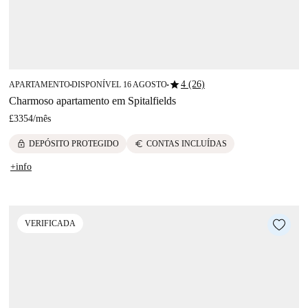
star
4 (26)
APARTAMENTO
DISPONÍVEL 16 AGOSTO
■
■
Charmoso apartamento em Spitalfields
£3354
/
mês
lock
euro
DEPÓSITO PROTEGIDO
CONTAS INCLUÍDAS
+info
VERIFICADA