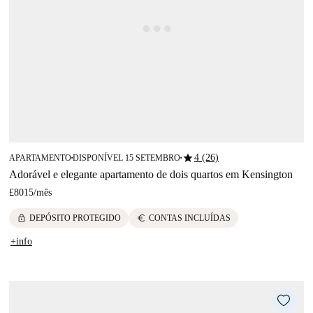
star
4 (26)
APARTAMENTO
DISPONÍVEL 15 SETEMBRO
■
■
Adorável e elegante apartamento de dois quartos em Kensington
£8015
/
mês
lock
euro
DEPÓSITO PROTEGIDO
CONTAS INCLUÍDAS
+info