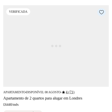
VERIFICADA
star
4 (71)
APARTAMENTO
DISPONÍVEL 08 AGOSTO
■
■
Apartamento de 2 quartos para alugar em Londres
£6440
/
mês