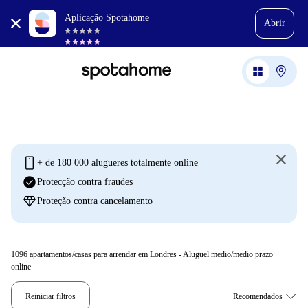
Aplicação Spotahome
Abrir
mobile
+ de 180 000 alugueres totalmente online
check_circle
Protecção contra fraudes
diamond
Proteção contra cancelamento
1096
apartamentos/casas para arrendar em Londres - Aluguel medio/medio prazo
online
Reiniciar filtros