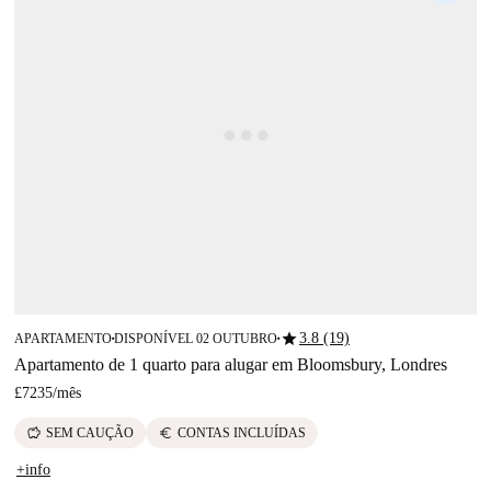
star
3.8 (19)
APARTAMENTO
DISPONÍVEL 02 OUTUBRO
■
■
Apartamento de 1 quarto para alugar em Bloomsbury, Londres
£7235
/
mês
savings
euro
SEM CAUÇÃO
CONTAS INCLUÍDAS
+info