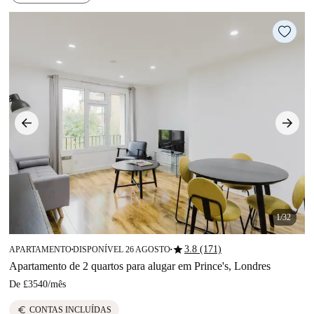
1/32
star
3.8 (171)
APARTAMENTO
DISPONÍVEL 26 AGOSTO
■
■
Apartamento de 2 quartos para alugar em Prince's, Londres
De
£3540
/
mês
euro
CONTAS INCLUÍDAS