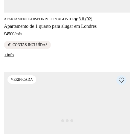
star
3.8 (92)
APARTAMENTO
DISPONÍVEL 09 AGOSTO
■
■
Apartamento de 1 quarto para alugar em Londres
£4500
/
mês
euro
CONTAS INCLUÍDAS
+info
VERIFICADA