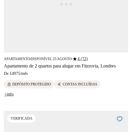
star
4 (72)
APARTAMENTO
DISPONÍVEL 25 AGOSTO
■
■
Apartamento de 2 quartos para alugar em Fitzrovia, Londres
De
£4975
/
mês
lock
euro
DEPÓSITO PROTEGIDO
CONTAS INCLUÍDAS
+info
VERIFICADA