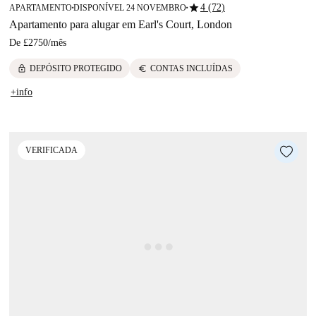
star
4 (72)
APARTAMENTO
DISPONÍVEL 24 NOVEMBRO
■
■
Apartamento para alugar em Earl's Court, London
De
£2750
/
mês
lock
euro
DEPÓSITO PROTEGIDO
CONTAS INCLUÍDAS
+info
VERIFICADA