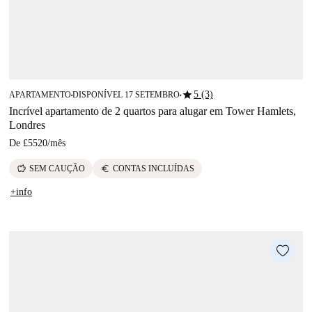
star
5 (3)
APARTAMENTO
DISPONÍVEL 17 SETEMBRO
■
■
Incrível apartamento de 2 quartos para alugar em Tower Hamlets,
Londres
De
£5520
/
mês
savings
euro
SEM CAUÇÃO
CONTAS INCLUÍDAS
+info