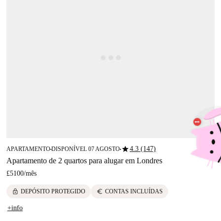
star
4.3 (147)
APARTAMENTO
DISPONÍVEL 07 AGOSTO
■
■
Apartamento de 2 quartos para alugar em Londres
£5100
/
mês
lock
euro
DEPÓSITO PROTEGIDO
CONTAS INCLUÍDAS
+info