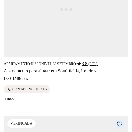
star
3.8 (171)
APARTAMENTO
DISPONÍVEL 30 SETEMBRO
■
■
Apartamento para alugar em Southfields, Londres.
De
£3240
/
mês
euro
CONTAS INCLUÍDAS
+info
VERIFICADA