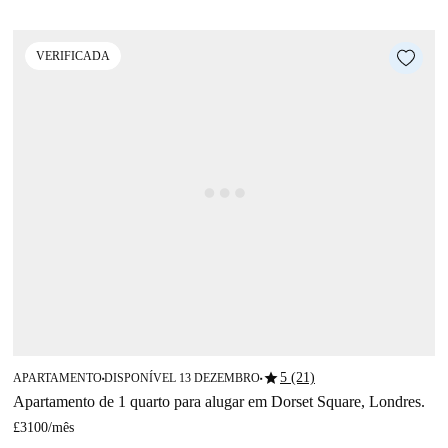
VERIFICADA
star
5 (21)
APARTAMENTO
DISPONÍVEL 13 DEZEMBRO
■
■
Apartamento de 1 quarto para alugar em Dorset Square, Londres.
£3100
/
mês