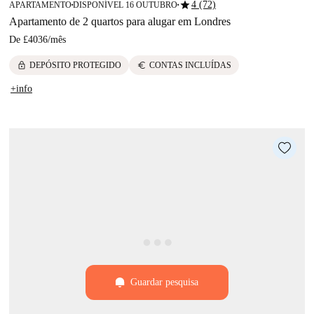
star
4 (72)
APARTAMENTO
DISPONÍVEL 16 OUTUBRO
■
■
Apartamento de 2 quartos para alugar em Londres
De
£4036
/
mês
lock
euro
DEPÓSITO PROTEGIDO
CONTAS INCLUÍDAS
+info
Guardar pesquisa