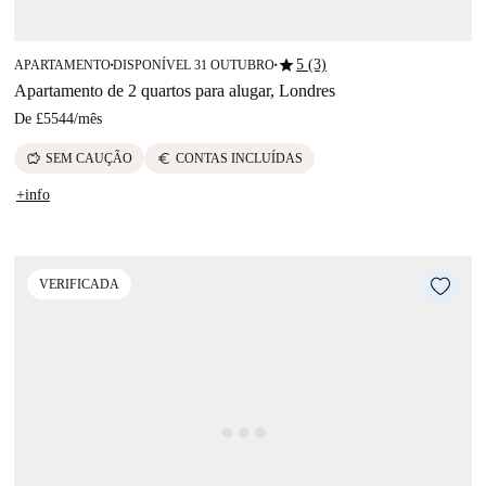
star
5 (3)
APARTAMENTO
DISPONÍVEL 31 OUTUBRO
■
■
Apartamento de 2 quartos para alugar, Londres
De
£5544
/
mês
savings
euro
SEM CAUÇÃO
CONTAS INCLUÍDAS
+info
VERIFICADA