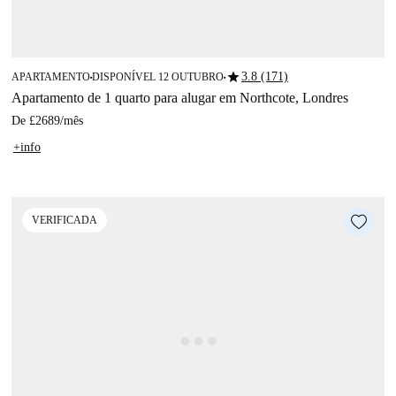
star
3.8 (171)
APARTAMENTO
DISPONÍVEL 12 OUTUBRO
■
■
Apartamento de 1 quarto para alugar em Northcote, Londres
De
£2689
/
mês
+info
VERIFICADA