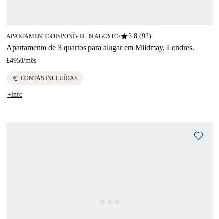
star
3.8 (92)
APARTAMENTO
DISPONÍVEL 09 AGOSTO
■
■
Apartamento de 3 quartos para alugar em Mildmay, Londres.
£4950
/
mês
euro
CONTAS INCLUÍDAS
+info