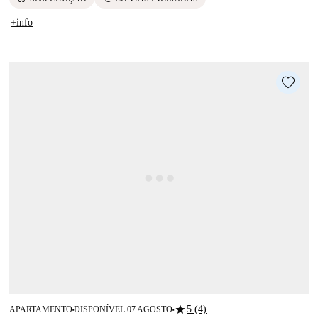
+info
star
5 (4)
APARTAMENTO
DISPONÍVEL 07 AGOSTO
■
■