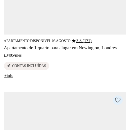
star
3.8 (171)
APARTAMENTO
DISPONÍVEL 08 AGOSTO
■
■
Apartamento de 1 quarto para alugar em Newington, Londres.
£3485
/
mês
euro
CONTAS INCLUÍDAS
+info