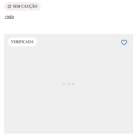
savings
SEM CAUÇÃO
+info
VERIFICADA