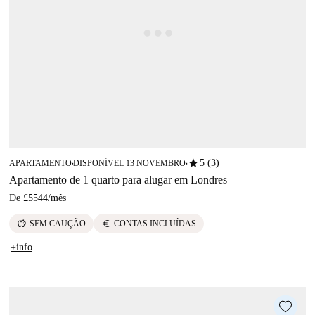
star
5 (3)
APARTAMENTO
DISPONÍVEL 13 NOVEMBRO
■
■
Apartamento de 1 quarto para alugar em Londres
De
£5544
/
mês
savings
euro
SEM CAUÇÃO
CONTAS INCLUÍDAS
+info