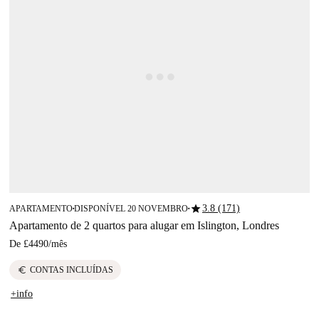
star
3.8 (171)
APARTAMENTO
DISPONÍVEL 20 NOVEMBRO
■
■
Apartamento de 2 quartos para alugar em Islington, Londres
De
£4490
/
mês
euro
CONTAS INCLUÍDAS
+info