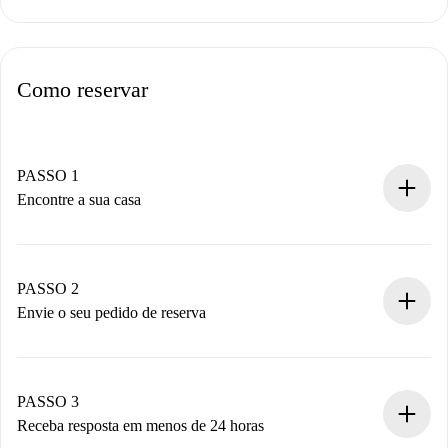
Como reservar
PASSO 1
Encontre a sua casa
Processo de reserva 100% online.
Casas e Proprietários verificados.
Você tem todas as informações necessárias
PASSO 2
antecipadamente.
Envie o seu pedido de reserva
Envie detalhes básicos do seu perfil e método de
pagamento.
Não cobramos nada até que o proprietário confirme.
PASSO 3
Receba resposta em menos de 24 horas