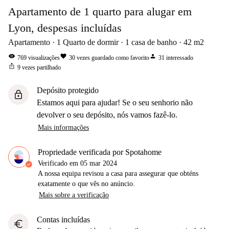
Apartamento de 1 quarto para alugar em
Lyon, despesas incluídas
Apartamento
1
Quarto de dormir
1
casa de banho
42
m2
visibility
favorite
person
769
visualizações
30
vezes guardado como favorito
31
interessado
ios_share
9
vezes partilhado
Depósito protegido
lock
Estamos aqui para ajudar! Se o seu senhorio não
devolver o seu depósito, nós vamos fazê-lo.
Mais informações
Propriedade verificada por Spotahome
Verificado em
05 mar 2024
A nossa equipa revisou a casa para assegurar que obténs
exatamente o que vês no anúncio.
Mais sobre a verificação
Contas incluídas
euro