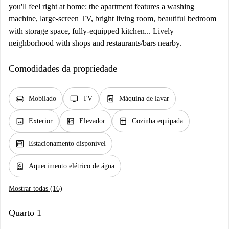
you'll feel right at home: the apartment features a washing
machine, large-screen TV, bright living room, beautiful bedroom
with storage space, fully-equipped kitchen... Lively
neighborhood with shops and restaurants/bars nearby.
Comodidades da propriedade
chair
tv
local_laundry_service
Mobilado
TV
Máquina de lavar
image
elevator
kitchen
Exterior
Elevador
Cozinha equipada
garage
Estacionamento disponível
water_heater
Aquecimento elétrico de água
Mostrar todas (16)
Quarto 1