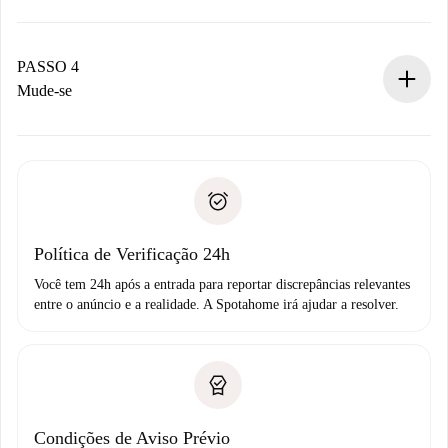
O proprietário tem até 24 horas para confirmar.
Se aceita, faremos a cobrança e conectaremos você ao
proprietário.
PASSO 4
Se recusada: não cobraremos nada e ofereceremos
Mude-se
alternativas.
Combine os detalhes da chegada com o proprietário,
Documentos necessários para “
Spotahome plus
”.
entrega das chaves, etc.
Documento de identidade ou Passaporte
A Spotahome só transferirá o primeiro pagamento se você
Comprovante de solvência
não comunicar nenhum problema.
Débito direto bancário
Política de Verificação 24h
Você tem 24h após a entrada para reportar discrepâncias relevantes
entre o anúncio e a realidade. A Spotahome irá ajudar a resolver.
Condições de Aviso Prévio