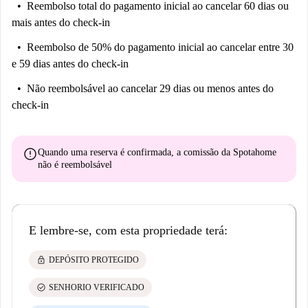
Reembolso total do pagamento inicial
ao cancelar 60 dias ou
mais antes do check-in
Reembolso de 50% do pagamento inicial
ao cancelar entre 30
e 59 dias antes do check-in
Não reembolsável
ao cancelar 29 dias ou menos antes do
check-in
error
Quando uma reserva é confirmada, a comissão da Spotahome
não é reembolsável
E lembre-se, com esta propriedade terá:
lock
DEPÓSITO PROTEGIDO
check_circle
SENHORIO VERIFICADO