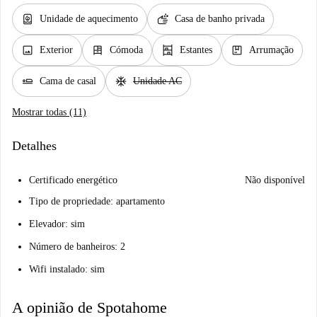
water_heater
soap
Unidade de aquecimento
Casa de banho privada
image
dresser
shelves
package
Exterior
Cómoda
Estantes
Arrumação
airline_seat_flat
ac_unit
Cama de casal
Unidade AC
Mostrar todas (11)
Detalhes
Certificado energético
Não disponível
Tipo de propriedade: apartamento
Elevador: sim
Número de banheiros: 2
Wifi instalado: sim
A opinião de Spotahome