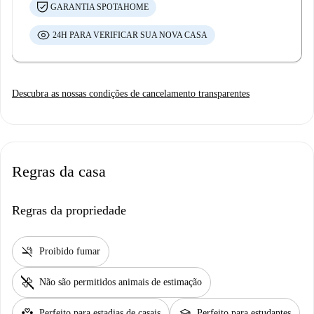
GARANTIA SPOTAHOME
24H PARA VERIFICAR SUA NOVA CASA
Descubra as nossas condições de cancelamento transparentes
Regras da casa
Regras da propriedade
smoke_free
Proibido fumar
pet_supplies
Não são permitidos animais de estimação
partner_heart
school
Perfeito para estadias de casais
Perfeito para estudantes