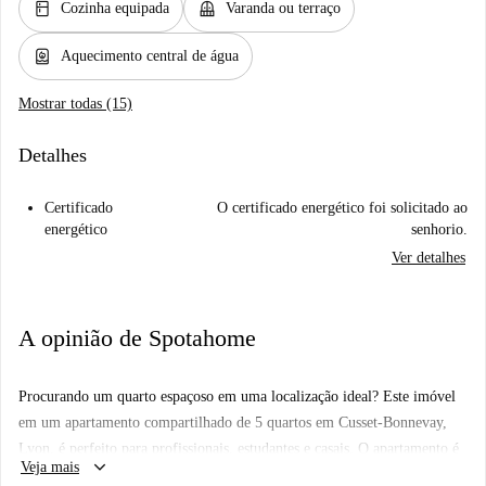
kitchen
balcony
Cozinha equipada
Varanda ou terraço
water_heater
Aquecimento central de água
Mostrar todas (15)
Detalhes
Certificado
O certificado energético foi solicitado ao
energético
senhorio.
Ver detalhes
A opinião de Spotahome
Procurando um quarto espaçoso em uma localização ideal? Este imóvel
em um apartamento compartilhado de 5 quartos em Cusset-Bonnevay,
Lyon, é perfeito para profissionais, estudantes e casais. O apartamento é
keyboard_arrow_down
Veja mais
mobiliado e equipado com comodidades modernas para garantir o seu