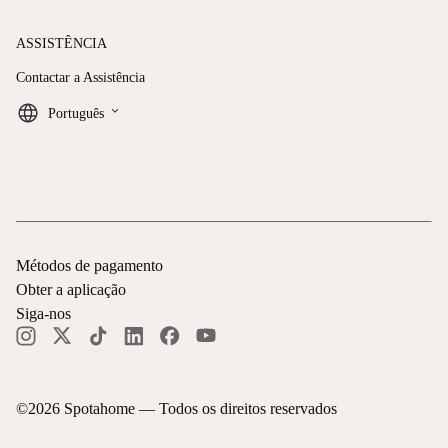
ASSISTÊNCIA
Contactar a Assistência
keyboard_arrow_down
Português
Métodos de pagamento
Obter a aplicação
Siga-nos
©
2026
Spotahome —
Todos os direitos reservados