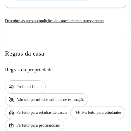
Descubra as nossas condições de cancelamento transparentes
Regras da casa
Regras da propriedade
smoke_free
Proibido fumar
pet_supplies
Não são permitidos animais de estimação
partner_heart
school
Perfeito para estadias de casais
Perfeito para estudantes
business_center
Perfeito para profissionais