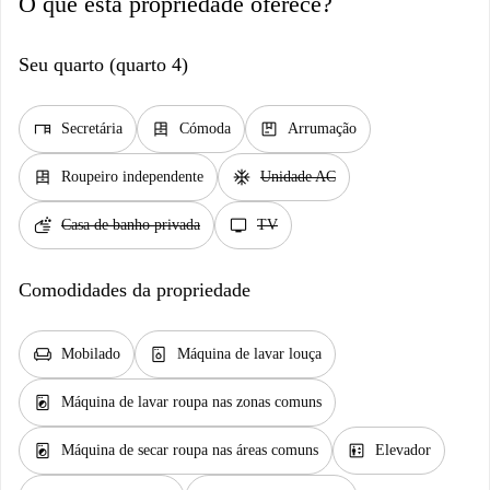
O que esta propriedade oferece?
Seu quarto (quarto 4)
desk
dresser
package
Secretária
Cómoda
Arrumação
dresser
ac_unit
Roupeiro independente
Unidade AC
soap
tv
Casa de banho privada
TV
Comodidades da propriedade
chair
dishwasher_gen
Mobilado
Máquina de lavar louça
local_laundry_service
Máquina de lavar roupa nas zonas comuns
local_laundry_service
elevator
Máquina de secar roupa nas áreas comuns
Elevador