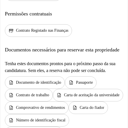
Permissões contratuais
credit_score
Contrato Registado nas Finanças
Documentos necessários para reservar esta propriedade
Tenha estes documentos prontos para o próximo passo da sua
candidatura. Sem eles, a reserva não pode ser concluída.
description
description
Documento de identificação
Passaporte
description
description
Contrato de trabalho
Carta de aceitação da universidade
description
description
Comprovativo de rendimentos
Carta do fiador
description
Número de identificação fiscal