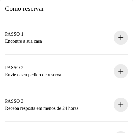
Como reservar
PASSO 1
Encontre a sua casa
Processo de reserva 100% online.
Casas e Proprietários verificados.
Você tem todas as informações necessárias
PASSO 2
antecipadamente.
Envie o seu pedido de reserva
Envie detalhes básicos do seu perfil e método de
pagamento.
Não cobramos nada até que o proprietário confirme.
PASSO 3
Receba resposta em menos de 24 horas
O proprietário tem até 24 horas para confirmar.
Se aceita, faremos a cobrança e conectaremos você ao