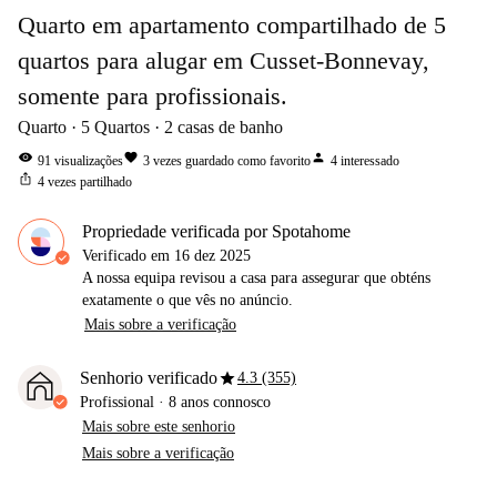
Quarto em apartamento compartilhado de 5
quartos para alugar em Cusset-Bonnevay,
somente para profissionais.
Quarto
5
Quartos
2
casas de banho
visibility
favorite
person
91
visualizações
3
vezes guardado como favorito
4
interessado
ios_share
4
vezes partilhado
Propriedade verificada por Spotahome
Verificado em
16 dez 2025
A nossa equipa revisou a casa para assegurar que obténs
exatamente o que vês no anúncio.
Mais sobre a verificação
star
Senhorio verificado
4.3 (355)
Profissional
·
8 anos
connosco
Mais sobre este senhorio
Mais sobre a verificação