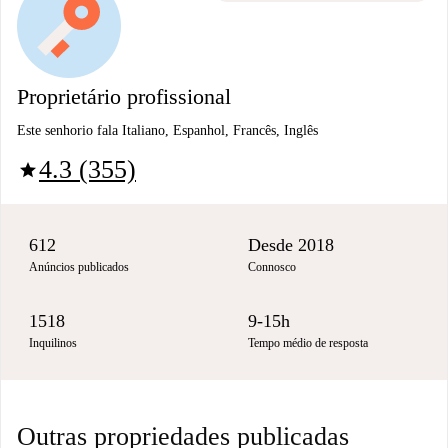
Proprietário profissional
Este senhorio fala Italiano, Espanhol, Francês, Inglês
4.3 (355)
star
612
Desde 2018
Anúncios publicados
Connosco
1518
9-15h
Inquilinos
Tempo médio de resposta
Outras propriedades publicadas