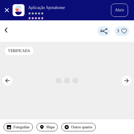
Aplicação Spotahome
Abrir
4
3
VERIFICADA
Fotografias
Mapa
Outros quartos