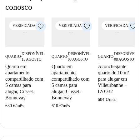
conosco
VERIFICADA
VERIFICADA
VERIFICADA
DISPONÍVEL
DISPONÍVEL
DISPONÍVEL
QUARTO
QUARTO
QUARTO
■
■
■
15 AGOSTO
08 AGOSTO
08 AGOSTO
Quarto em
Quarto em
Aconchegante
apartamento
apartamento
quarto de 10 m²
compartilhado com
compartilhado com
para alugar em
5 camas para
5 camas para
Villeurbanne -
alugar, Cusset-
alugar, Cusset-
LYO32
Bonnevay
Bonnevay
604 €
/
mês
630 €
/
mês
610 €
/
mês