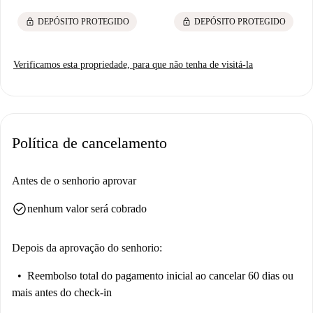
lock
lock
DEPÓSITO PROTEGIDO
DEPÓSITO PROTEGIDO
Verificamos esta propriedade, para que não tenha de visitá-la
Política de cancelamento
Antes de o senhorio aprovar
check_circle
nenhum valor será cobrado
Depois da aprovação do senhorio:
Reembolso total do pagamento inicial
ao cancelar 60 dias ou
mais antes do check-in