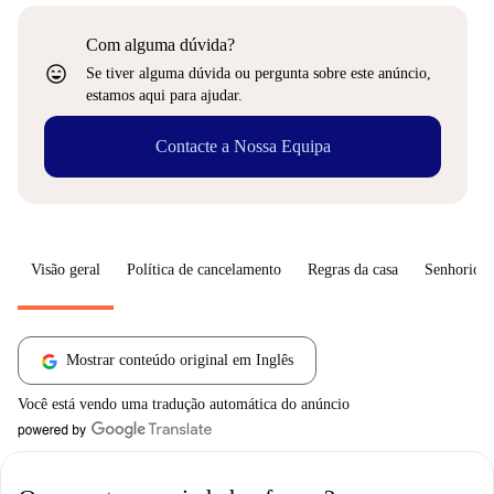
Com alguma dúvida?
sentiment_very_satisfied
Se tiver alguma dúvida ou pergunta sobre este anúncio,
estamos aqui para ajudar.
Contacte a Nossa Equipa
Visão geral
Política de cancelamento
Regras da casa
Senhorio
Mostrar conteúdo original em Inglês
Você está vendo uma tradução automática do anúncio