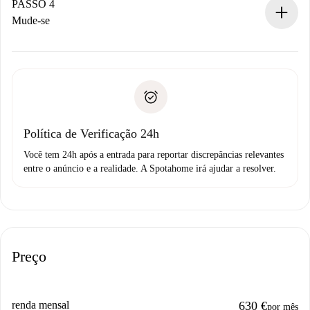
proprietário.
PASSO 4
Se recusada: não cobraremos nada e ofereceremos
Mude-se
alternativas.
Combine os detalhes da chegada com o proprietário,
Documentos necessários para “
Spotahome plus
”.
entrega das chaves, etc.
Documento de identidade ou Passaporte
A Spotahome só transferirá o primeiro pagamento se você
Comprovante de solvência
não comunicar nenhum problema.
Débito direto bancário
Política de Verificação 24h
Você tem 24h após a entrada para reportar discrepâncias relevantes
entre o anúncio e a realidade. A Spotahome irá ajudar a resolver.
Preço
renda mensal
630 €
por mês