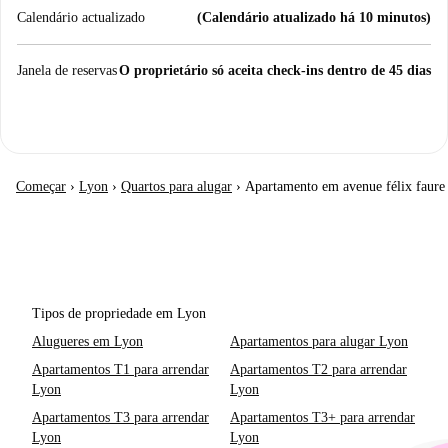
Calendário actualizado
(Calendário atualizado há 10 minutos)
Janela de reservas
O proprietário só aceita check-ins dentro de 45 dias
Começar
›
Lyon
›
Quartos para alugar
›
Apartamento em avenue félix faure
Tipos de propriedade em Lyon
Alugueres em Lyon
Apartamentos para alugar Lyon
Apartamentos T1 para arrendar
Apartamentos T2 para arrendar
Lyon
Lyon
Apartamentos T3 para arrendar
Apartamentos T3+ para arrendar
Lyon
Lyon