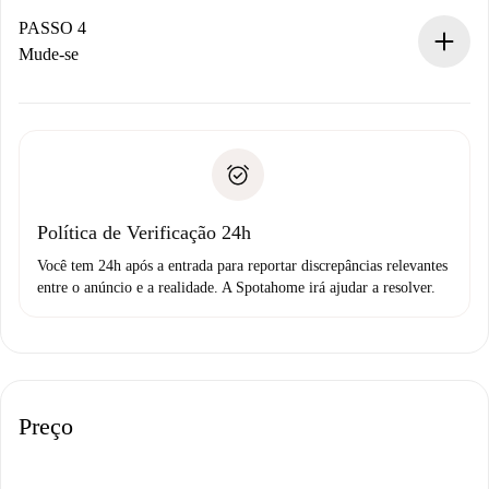
Se aceita, faremos a cobrança e conectaremos você ao
proprietário.
PASSO 4
Se recusada: não cobraremos nada e ofereceremos
Mude-se
alternativas.
Combine os detalhes da chegada com o proprietário,
Documentos necessários para “
Spotahome plus
”.
entrega das chaves, etc.
Documento de identidade ou Passaporte
A Spotahome só transferirá o primeiro pagamento se você
Comprovante de solvência
não comunicar nenhum problema.
Débito direto bancário
Política de Verificação 24h
Você tem 24h após a entrada para reportar discrepâncias relevantes
entre o anúncio e a realidade. A Spotahome irá ajudar a resolver.
Preço