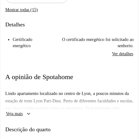
Mostrar todas (15)
Detalhes
Certificado
O certificado energético foi solicitado ao
energético
senhorio.
Ver detalhes
A opinião de Spotahome
Lindo apartamento localizado no centro de Lyon, a poucos minutos da
estação de trem Lyon Part-Dieu. Perto de diferentes faculdades e escolas,
esta área é muito popular entre os estudantes. O apartamento está
keyboard_arrow_down
Veja mais
localizado no último andar, com elevador e varanda privativa, comum a
todo o apartamento. Totalmente reformado, o apartamento tem seis
Descrição do quarto
quartos grandes, dois banheiros grandes, um toalete separado, uma
cozinha totalmente reformada equipada com novos eletrodomésticos.