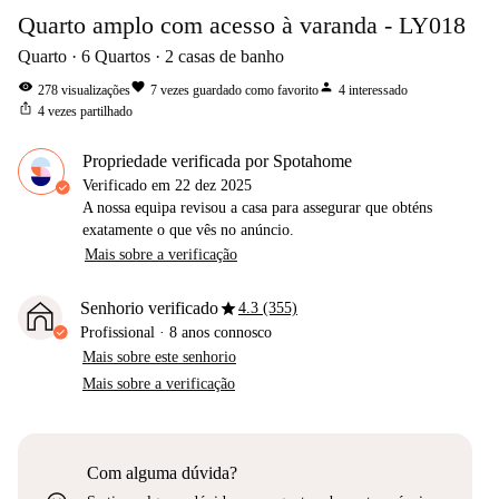
Quarto amplo com acesso à varanda - LY018
Quarto
6
Quartos
2
casas de banho
visibility
favorite
person
278
visualizações
7
vezes guardado como favorito
4
interessado
ios_share
4
vezes partilhado
Propriedade verificada por Spotahome
Verificado em
22 dez 2025
A nossa equipa revisou a casa para assegurar que obténs
exatamente o que vês no anúncio.
Mais sobre a verificação
star
Senhorio verificado
4.3 (355)
Profissional
·
8 anos
connosco
Mais sobre este senhorio
Mais sobre a verificação
Com alguma dúvida?