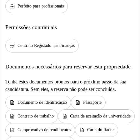
business_center
Perfeito para profissionais
Permissões contratuais
credit_score
Contrato Registado nas Finanças
Documentos necessários para reservar esta propriedade
Tenha estes documentos prontos para o próximo passo da sua
candidatura. Sem eles, a reserva não pode ser concluída.
description
description
Documento de identificação
Passaporte
description
description
Contrato de trabalho
Carta de aceitação da universidade
description
description
Comprovativo de rendimentos
Carta do fiador