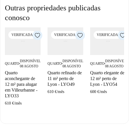
Outras propriedades publicadas
conosco
VERIFICADA
VERIFICADA
VERIFICADA
DISPONÍVEL
DISPONÍVEL
DISPONÍVEL
QUARTO
QUARTO
QUARTO
■
■
■
08 AGOSTO
08 AGOSTO
08 AGOSTO
Quarto
Quarto refinado de
Quarto elegante de
aconchegante de
11 m² perto de
12 m² perto de
12 m² para alugar
Lyon - LYO49
Lyon - LYO54
em Villeurbanne -
610 €
/
mês
600 €
/
mês
LYO33
610 €
/
mês