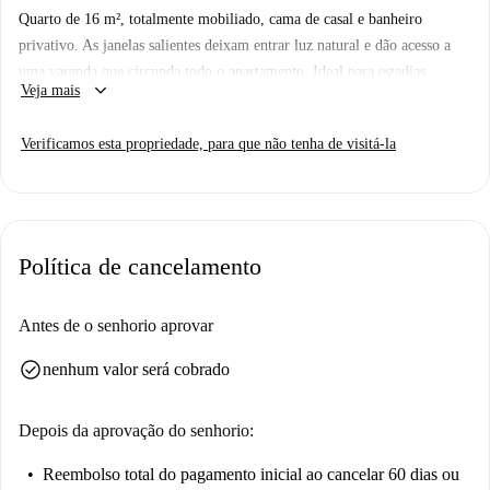
Quarto de 16 m², totalmente mobiliado, cama de casal e banheiro
privativo. As janelas salientes deixam entrar luz natural e dão acesso a
uma varanda que circunda todo o apartamento. Ideal para estadias
keyboard_arrow_down
Veja mais
longas, este quarto inclui uma área de trabalho. O quarto também possui
um armário de armazenamento e decorações harmoniosas, tornando-o
Verificamos esta propriedade, para que não tenha de visitá-la
clássico e elegante. Este lindo apartamento está localizado no centro de
Lyon, a poucos minutos da estação de trem Lyon Part-Dieu. Perto de
várias faculdades e escolas, esta área é muito popular entre os estudantes.
Localizado no último andar, com elevador e varanda, este apartamento
totalmente reformado tem seis quartos grandes, dois banheiros, um
Política de cancelamento
toalete separado e uma cozinha totalmente equipada. O aluguel inclui
uma provisão sobre encargos: eletricidade, água, aquecimento, internet e
Antes de o senhorio aprovar
seguro residencial. O apartamento é elegível para APL (locação
individual).
check_circle
nenhum valor será cobrado
Depois da aprovação do senhorio:
Reembolso total do pagamento inicial
ao cancelar 60 dias ou