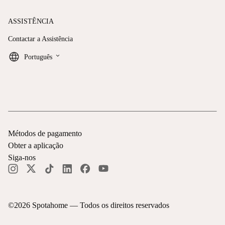
ASSISTÊNCIA
Contactar a Assistência
keyboard_arrow_down
Português
Métodos de pagamento
Obter a aplicação
Siga-nos
©
2026
Spotahome —
Todos os direitos reservados