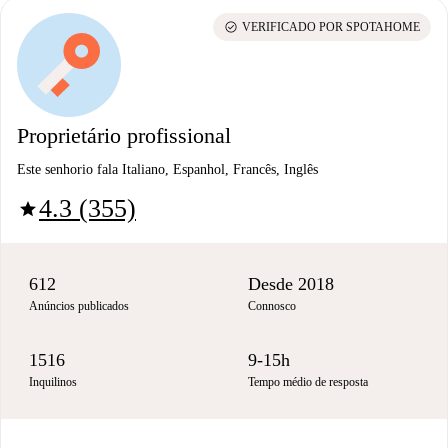
check_circle
VERIFICADO POR SPOTAHOME
Proprietário profissional
Este senhorio fala Italiano, Espanhol, Francês, Inglês
4.3 (355)
star
612
Desde 2018
Anúncios publicados
Connosco
1516
9-15h
Inquilinos
Tempo médio de resposta