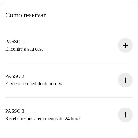
Como reservar
PASSO 1
Encontre a sua casa
Processo de reserva 100% online.
Casas e Proprietários verificados.
Você tem todas as informações necessárias
PASSO 2
antecipadamente.
Envie o seu pedido de reserva
Envie detalhes básicos do seu perfil e método de
pagamento.
Não cobramos nada até que o proprietário confirme.
PASSO 3
Receba resposta em menos de 24 horas
O proprietário tem até 24 horas para confirmar.