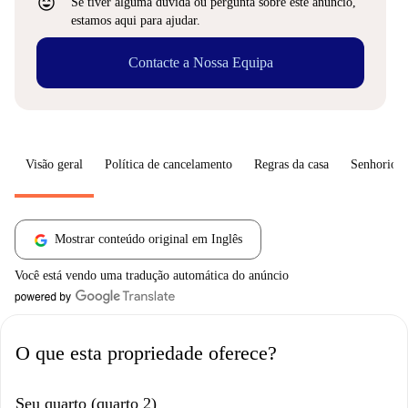
sentiment_very_satisfied
Se tiver alguma dúvida ou pergunta sobre este anúncio,
estamos aqui para ajudar.
Contacte a Nossa Equipa
Visão geral
Política de cancelamento
Regras da casa
Senhorio
Mostrar conteúdo original em Inglês
Você está vendo uma tradução automática do anúncio
O que esta propriedade oferece?
Seu quarto (quarto 2)