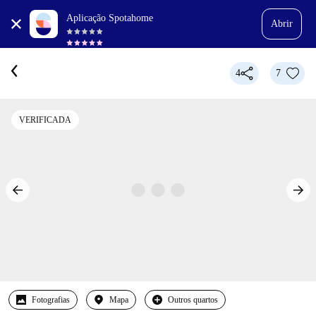
Aplicação Spotahome
Abrir
4
7
VERIFICADA
Fotografias
Mapa
Outros quartos