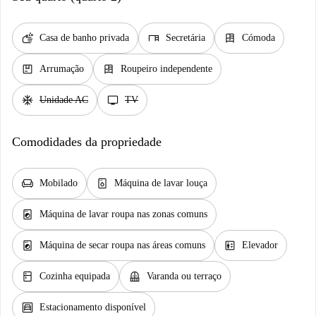
soap
desk
dresser
Casa de banho privada
Secretária
Cómoda
package
dresser
Arrumação
Roupeiro independente
ac_unit
tv
Unidade AC
TV
Comodidades da propriedade
chair
dishwasher_gen
Mobilado
Máquina de lavar louça
local_laundry_service
Máquina de lavar roupa nas zonas comuns
local_laundry_service
elevator
Máquina de secar roupa nas áreas comuns
Elevador
kitchen
balcony
Cozinha equipada
Varanda ou terraço
garage
Estacionamento disponível