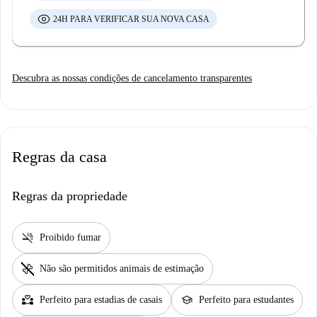
24H PARA VERIFICAR SUA NOVA CASA
Descubra as nossas condições de cancelamento transparentes
Regras da casa
Regras da propriedade
smoke_free
Proibido fumar
pet_supplies
Não são permitidos animais de estimação
partner_heart
school
Perfeito para estadias de casais
Perfeito para estudantes