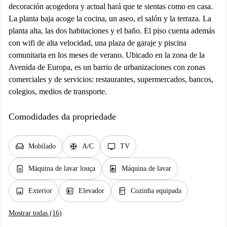
decoración acogedora y actual hará que te sientas como en casa.
La planta baja acoge la cocina, un aseo, el salón y la terraza. La
planta alta, las dos habitaciones y el baño. El piso cuenta además
con wifi de alta velocidad, una plaza de garaje y piscina
comunitaria en los meses de verano. Ubicado en la zona de la
Avenida de Europa, es un barrio de urbanizaciones con zonas
comerciales y de servicios: restaurantes, supermercados, bancos,
colegios, medios de transporte.
Comodidades da propriedade
chair
ac_unit
tv
Mobilado
A/C
TV
dishwasher_gen
local_laundry_service
Máquina de lavar louça
Máquina de lavar
image
elevator
kitchen
Exterior
Elevador
Cozinha equipada
Mostrar todas (16)