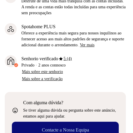
Desfrute de uma vida mais tranquila com as contas incluídas.
A renda e as contas estão todas incluídas para uma experiência
sem preocupações
Spotahome PLUS
Oferece a experiência mais segura para nossos inquilinos ao
fornecer acesso aos mais altos padrões de segurança e suporte
adicional durante o arrendamento.
Ver mais
star
Senhorio verificado
5 (4)
Privado
·
2 anos
connosco
Mais sobre este senhorio
Mais sobre a verificação
Com alguma dúvida?
sentiment_very_satisfied
Se tiver alguma dúvida ou pergunta sobre este anúncio,
estamos aqui para ajudar.
Contacte a Nossa Equipa