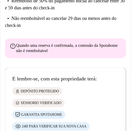
Reembolso de 50% do pagamento inicial
ao cancelar entre 30
e 59 dias antes do check-in
Não reembolsável
ao cancelar 29 dias ou menos antes do
check-in
error
Quando uma reserva é confirmada, a comissão da Spotahome
não é reembolsável
E lembre-se, com esta propriedade terá:
lock
DEPÓSITO PROTEGIDO
check_circle
SENHORIO VERIFICADO
GARANTIA SPOTAHOME
24H PARA VERIFICAR SUA NOVA CASA