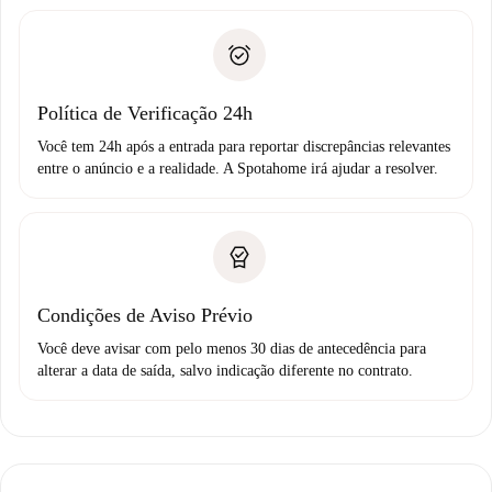
entrega das chaves, etc.
Documento de identidade ou Passaporte
A Spotahome só transferirá o primeiro pagamento se você
Comprovante de solvência
não comunicar nenhum problema.
Débito direto bancário
Política de Verificação 24h
Você tem 24h após a entrada para reportar discrepâncias relevantes
entre o anúncio e a realidade. A Spotahome irá ajudar a resolver.
Condições de Aviso Prévio
Você deve avisar com pelo menos 30 dias de antecedência para
alterar a data de saída, salvo indicação diferente no contrato.