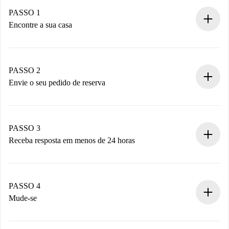
PASSO 1
Encontre a sua casa
Processo de reserva 100% online.
Casas e Proprietários verificados.
Você tem todas as informações necessárias
PASSO 2
antecipadamente.
Envie o seu pedido de reserva
Envie detalhes básicos do seu perfil e método de
pagamento.
Não cobramos nada até que o proprietário confirme.
PASSO 3
Receba resposta em menos de 24 horas
O proprietário tem até 24 horas para confirmar.
Se aceita, faremos a cobrança e conectaremos você ao
proprietário.
PASSO 4
Se recusada: não cobraremos nada e ofereceremos
Mude-se
alternativas.
Combine os detalhes da chegada com o proprietário,
Documentos necessários para “
Spotahome plus
”.