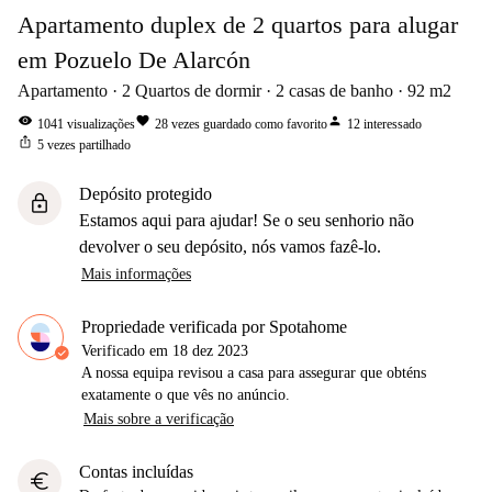
Apartamento duplex de 2 quartos para alugar
em Pozuelo De Alarcón
Apartamento
2
Quartos de dormir
2
casas de banho
92
m2
visibility
favorite
person
1041
visualizações
28
vezes guardado como favorito
12
interessado
ios_share
5
vezes partilhado
Depósito protegido
lock
Estamos aqui para ajudar! Se o seu senhorio não
devolver o seu depósito, nós vamos fazê-lo.
Mais informações
Propriedade verificada por Spotahome
Verificado em
18 dez 2023
A nossa equipa revisou a casa para assegurar que obténs
exatamente o que vês no anúncio.
Mais sobre a verificação
Contas incluídas
euro