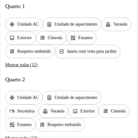
Quarto 1
ac_unit
water_heater
balcony
Unidade AC
Unidade de aquecimento
Varanda
image
dresser
shelves
Exterior
Cómoda
Estantes
dresser
window_closed
Roupeiro embutido
Janela com vista para jardim
Mostrar todas (12)
Quarto 2
ac_unit
water_heater
Unidade AC
Unidade de aquecimento
desk
balcony
image
dresser
Secretária
Varanda
Exterior
Cómoda
shelves
dresser
Estantes
Roupeiro embutido