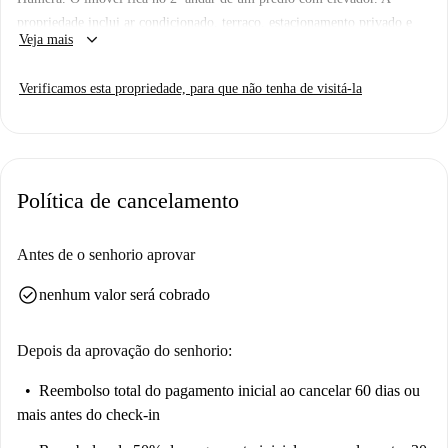
propriedade inclui ar condicionado, terraço, estacionamento privado e
keyboard_arrow_down
Veja mais
acesso à piscina.
Verificamos esta propriedade, para que não tenha de visitá-la
Política de cancelamento
Antes de o senhorio aprovar
check_circle
nenhum valor será cobrado
Depois da aprovação do senhorio:
Reembolso total do pagamento inicial
ao cancelar 60 dias ou
mais antes do check-in